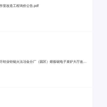
改造工程询价公告.pdf
方钽业钽铌火法冶金分厂（园区）熔炼铌电子束炉大厅改造