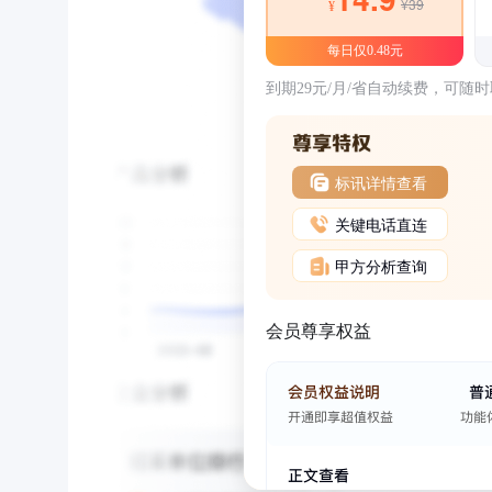
¥39
¥
每日仅0.48元
到期29元/月/省自动续费，可随
标讯详情查看
关键电话直连
甲方分析查询
会员尊享权益