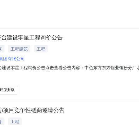
结果成功评选报价供应商数1公告日期2026-08-0717:13:23中
26-08-07310000.00%
平台建设零星工程询价公告
区
工程建筑
工程
方集团有限公司
建设零星工程询价公告点击查看公告内容：中色东方东方钽业钽粉分厂水酸
环保升级
建)项目竞争性磋商邀请公告
备
工程