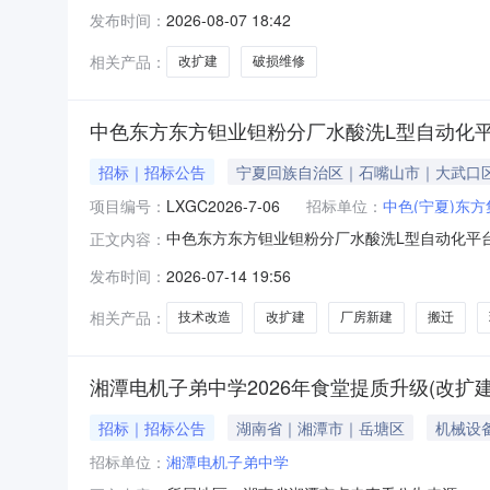
采购人大庆市直属机关第三小学校联系人魏双贺采购
发布时间：
2026-08-07 18:42
大庆市龙凤区文盛广告设计工作室（个体工商户）中选20
相关产品：
改扩建
破损维修
中色东方东方钽业钽粉分厂水酸洗L型自动化
招标｜招标公告
宁夏回族自治区｜石嘴山市｜大武口
项目编号：
LXGC2026-7-06
招标单位：
中色(宁夏)东
中色东方东方钽业钽粉分厂水酸洗L型自动化平台
正文内容：
发布时间：
2026-07-14 19:56
相关产品：
技术改造
改扩建
厂房新建
搬迁
湘潭电机子弟中学2026年食堂提质升级(改扩
招标｜招标公告
湖南省｜湘潭市｜岳塘区
机械设
招标单位：
湘潭电机子弟中学