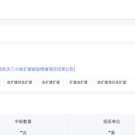
校机关三小改扩建破损维修项目结果公告]
改扩建段改扩建
改扩建扩建
扩建改扩建
改扩建项目改扩建
中标数量
招采单位
-
-
次
家