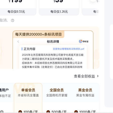
¥
¥
¥
每日仅0.55元
每日仅1.26元
每日仅1.08元
时取消。
查看全部权益