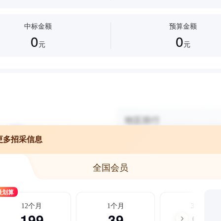
中标金额
预算金额
0
0
元
元
更多招采信息
全国会员
最划算
12个月
1个月
3个月
199
39
99