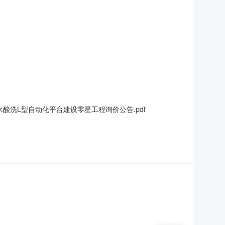
选供应商状态供应商名称评审结果公告日期成交金额优惠率现成交
洗L型自动化平台建设零星工程询价公告.pdf