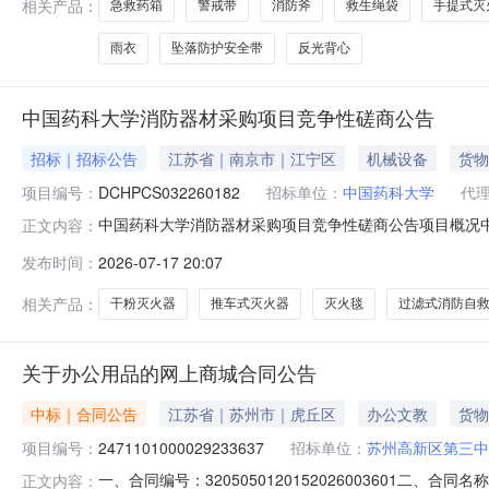
相关产品：
急救药箱
警戒带
消防斧
救生绳袋
手提式灭
雨衣
坠落防护安全带
反光背心
中国药科大学消防器材采购项目竞争性磋商公告
招标｜招标公告
江苏省｜南京市｜江宁区
机械设备
货物
项目编号：
DCHPCS032260182
招标单位：
中国药科大学
代
中国药科大学消防器材采购项目竞争性磋商公告项目概况
正文内容：
栋29楼）获取采购文件，并于2026年7月30日15点00分（
发布时间：
2026-07-17 20:07
理机构内部编号）2.项目名称：中国药科大学消防器材采购项
相关产品：
干粉灭火器
推车式灭火器
灭火毯
过滤式消防自
关于办公用品的网上商城合同公告
中标｜合同公告
江苏省｜苏州市｜虎丘区
办公文教
货物
项目编号：
2471101000029233637
招标单位：
苏州高新区第三中
一、合同编号：3205050120152026003601二、
正文内容：