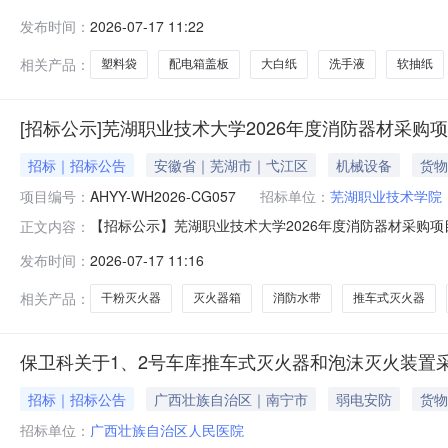
项目五、合同主体采购人（甲方）：苏州高新区第三中学校地
发布时间：
2026-07-17 11:22
武区珠江路88号新世界中心A座9楼908联系方式：1385
相关产品：
塑料袋
配电箱盖板
大白纸
洗手液
软抽纸
[招标公示]芜湖职业技术大学2026年度消防器材采购
招标｜招标公告
安徽省｜芜湖市｜弋江区
机械设备
货物
项目编号：
AHYY-WH2026-CG057
招标单位：
芜湖职业技术学院
【招标公示】芜湖职业技术大学2026年度消防器材采购
正文内容：
本公告约定的方式获取招标文件，并于2026年08月07日1
发布时间：
2026-07-17 11:16
2026年度消防器材采购项目预算金额：220000元最高
相关产品：
干粉灭火器
灭火器箱
消防水带
推车式灭火器
保卫科关于1、2号车库推车式灭火器和泡沫灭火装置
招标｜招标公告
广西壮族自治区｜南宁市
弱电安防
货物
招标单位：
广西壮族自治区人民医院