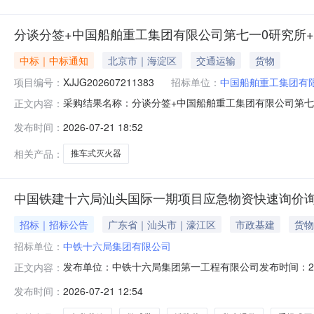
分谈分签+中国船舶重工集团有限公司第七一0研究所+湖
中标｜中标通知
北京市｜海淀区
交通运输
货物
项目编号：
XJJG202607211383
招标单位：
中国船舶重工集团有
采购结果名称：分谈分签+中国船舶重工集团有限公司第七一0
正文内容：
采购方案名称：采购方案编号：签约类型：采购方式：询
发布时间：
2026-07-21 18:52
中标供应商物料编码物料描述规格型号计量单位采购数量中标数量成
相关产品：
推车式灭火器
中国铁建十六局汕头国际一期项目应急物资快速询价
招标｜招标公告
广东省｜汕头市｜濠江区
市政基建
货物
招标单位：
中铁十六局集团有限公司
发布单位：中铁十六局集团第一工程有限公司发布时间：2026-0
正文内容：
港基础设施配套项目一期第一批工程项目经理部标的类型：物资报
发布时间：
2026-07-21 12:54
日12时00分询价要求发票要求：增值税专用发票质保金