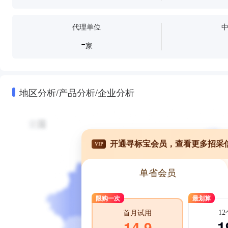
代理单位
-
家
地区分析/产品分析/企业分析
开通寻标宝会员，查看更多招采
VIP
单省会员
限购一次
最划算
1
首月试用
1
14.9