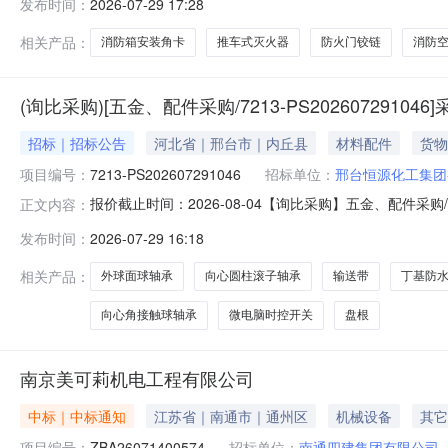
发布时间：
2026-07-29 17:28
合肥市中房物业管理有限公司采购单位地址:/三、成交信息交
相关产品：
消防箱安装角卡
推车式灭火器
防火门铰链
消防
(询比采购)[五金、配件采购/7213-PS202607291046
招标｜招标公告
河北省｜邢台市｜内丘县
材料配件
货物
项目编号：
7213-PS202607291046
招标单位：
邢台恒源化工集团
报价截止时间：2026-08-04【询比采购】五金、配件采购/7
正文内容：
合格的供应商参加询比采购。一、项目概况1.1项目名称：五金、配
发布时间：
2026-07-29 16:18
10.000EA物料盘根\10×10石墨，数量10.000千克物料微电
相关产品：
外球面球轴承
向心圆柱滚子轴承
输送带
丁基防
向心角接触球轴承
微电脑时控开关
盘根
南京美可莉机电工程有限公司
中标｜中标通知
江苏省｜南通市｜通州区
机械设备
其它
项目编号：
ZBA26071400574
招标单位：
南通四建集团有限公司