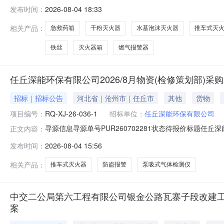
星材料1.项目概况与采购范围1.1工程名称：新建广佛
发布时间：
2026-08-04 18:33
中部，广州市中心城区。本项目是广佛环线的东环，在广
相关产品：
急救药箱
干粉灭火器
水基泡沫灭火器
推车式灭
铁丝
灭火器箱
燃气报警器
任丘深能环保有限公司2026/8月物资(检修策划部)采购申请
招标｜招标公告
河北省｜沧州市｜任丘市
其他
货物
项目编号：
RQ-XJ-26-036-1
招标单位：
任丘深能环保有限公司
寻源信息寻源单号PUR260702281状态待报价标题任丘深
正文内容：
人民币元(CNY)寻源单位任丘深能环保有限公司报价方式全部单价
发布时间：
2026-08-04 15:56
订后15天商务联系方式03175593856/1124288470@qq.
相关产品：
推车式灭火器
防盗报警
泵吸式气体检测仪
中交二公局第六工程有限公司银金公路瓦寨子段改建工
案