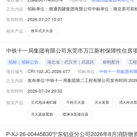
招标单位：南通四建集团有限公司中标单位：南京美可莉
正文内容：
风情街改造项目机电改造工程报价类型：固定报价中标时间：202
发布时间：
2026-07-27 10:07
相关产品：
推车式灭火器
中铁十一局集团有限公司东莞市万江新村保障性住房
招标｜招标公告
湖北省｜武汉市｜武昌区
材料配件
工程
项目编号：
CR1102-JC-2026-077
招标单位：
中铁十一局集团有
发布单位:中铁十一局集团第二工程有限公司发布时间:2026-07-
正文内容：
障性住房项目已由东莞市发展和改革局以广东省企业投资项目备案
发布时间：
2026-07-24 20:32
自企业自有资金。招标人为莞市旗万安居建设有限公司。建
相关产品：
立式泡沫液贮罐
干粉灭火器
灭火装置
消火栓水
灭火器放置箱
喷淋水泵接合器
P-XJ-26-00445830宁东铝业分公司2026年8月消