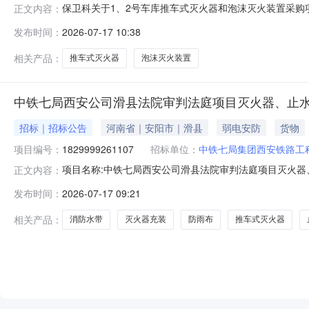
保卫科关于1、2号车库推车式灭火器和泡沫灭火装置采购
正文内容：
概况：1、2号车库推车式灭火器和泡沫灭火装置采购项目
发布时间：
2026-07-17 10:38
三、报名材料及时间1、营业执照、资质证明文件复印件
系电话、邮箱等联系方式）3、报名时
相关产品：
推车式灭火器
泡沫灭火装置
中铁七局西安公司滑县法院审判法庭项目灭火器、止
招标｜招标公告
河南省｜安阳市｜滑县
弱电安防
货物
项目编号：
1829999261107
招标单位：
中铁七局集团西安铁路工
项目名称:中铁七局西安公司滑县法院审判法庭项目灭火器、止水螺杆
正文内容：
团西安铁路工程有限公司滑县投资大厦建设项目一期工程项目经理部报
发布时间：
2026-07-17 09:21
涛监督方联系电话:029****56052结算与发票信息
相关产品：
消防水带
灭火器充装
防雨布
推车式灭火器