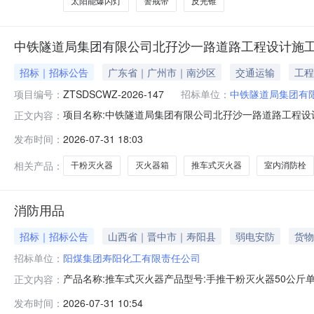
太阳能爆闪灯
警戒带
反光锥
中铁隧道局集团有限公司北孖沙一路道路工程设计施
招标｜招标公告
广东省｜广州市｜南沙区
交通运输
工程
项目编号：
ZTSDSCWZ-2026-147
招标单位：
中铁隧道局集团有
项目名称:中铁隧道局集团有限公司北孖沙一路道路工程设计施
正文内容：
止时间:2026-08-0809:00点击查看公告内容：中
发布时间：
2026-07-31 18:03
相关产品：
干粉灭火器
灭火器箱
推车式灭火器
室内消防栓
消防用品
招标｜招标公告
山西省｜晋中市｜寿阳县
弱电安防
货物
招标单位：
阳煤集团寿阳化工有限责任公司
产品名称:推车式灭火器产品型号:手推干粉灭火器50公斤单
正文内容：
公斤单位:650具产品名称:手提式灭火器产品型号:干粉灭火器
发布时间：
2026-07-31 10:54
0309:35:03还剩2天立即报价暂无报价已有0人报价