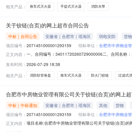
相关产品：
推车式灭火器
手提式灭火器
消防水带
关于铰链(合页)的网上超市合同公告
中标｜合同公告
安徽省｜合肥市｜瑶海区
弱电安防
货物
项目编号：
2071451000001293159
招标单位：
合肥市中房物业管
一、合同编号：34011720260729000006二、合同
正文内容：
超市项目五、合同主体采购人（甲方）：合肥市中房物业管理
发布时间：
2026-07-29 18:38
设备有限公司地址：安徽省合肥市新站区瑶海工业园新汴河路
相关产品：
消防软管卷盘
推车式灭火器
防火门铰链
过滤式
合肥市中房物业管理有限公司关于铰链(合页)的网上
中标｜中标通知
安徽省｜合肥市｜瑶海区
其他
货物
项目编号：
2071451000001293159
招标单位：
合肥市中房物业管
项目名称:合肥市中房物业管理有限公司关于铰链(合页)的网上
正文内容：
称:合肥市中房物业管理有限公司关于铰链(合页)的网上超市采