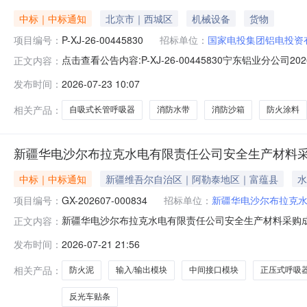
中标｜中标通知
北京市｜西城区
机械设备
货物
项目编号：
P-XJ-26-00445830
招标单位：
国家电投集团铝电投资
点击查看公告内容:P-XJ-26-00445830宁东铝业分公司2
正文内容：
发布时间：
2026-07-23 10:07
相关产品：
自吸式长管呼吸器
消防水带
消防沙箱
防火涂料
新疆华电沙尔布拉克水电有限责任公司安全生产材料
中标｜中标通知
新疆维吾尔自治区｜阿勒泰地区｜富蕴县
水
项目编号：
GX-202607-000834
招标单位：
新疆华电沙尔布拉克
新疆华电沙尔布拉克水电有限责任公司安全生产材料采购成交
正文内容：
布拉克水电有限责任公司四、采购方式：公开询比采购五
发布时间：
2026-07-21 21:56
应商1新疆华电沙尔布拉克水电有限责任公司反光车贴条13
（20kg）箱5湖北坤
相关产品：
防火泥
输入/输出模块
中间接口模块
正压式呼吸
反光车贴条