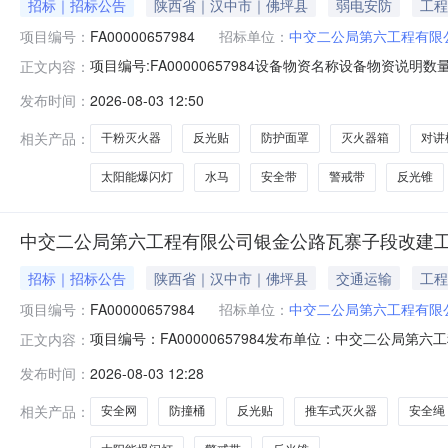
招标｜招标公告
陕西省｜汉中市｜佛坪县
弱电安防
工程
项目编号：
FA00000657984
招标单位：
中交二公局第六工程有限
项目编号:FA00000657984设备物资名称设备物资说明数量
正文内容：
厚60.03%米安全带30.03%个耐火救生绳安全绳阻燃30#
发布时间：
2026-08-03 12:50
太阳能爆闪灯60.03%套对讲机20.03%个水密手电强光手电
相关产品：
干粉灭火器
反光贴
防护面罩
灭火器箱
对讲
太阳能爆闪灯
水马
安全带
警戒带
反光锥
中交二公局第六工程有限公司银金公路瓦寨子段改建
招标｜招标公告
陕西省｜汉中市｜佛坪县
交通运输
工程
项目编号：
FA00000657984
招标单位：
中交二公局第六工程有限
项目编号：FA00000657984发布单位：中交二公
正文内容：
建工程路基一标项目经理部安全物资询比采购公告中交二
发布时间：
2026-08-03 12:28
局第六工程有限公司银金公路瓦寨子段改建工程路基一标项
相关产品：
安全网
防撞桶
反光贴
推车式灭火器
安全绳