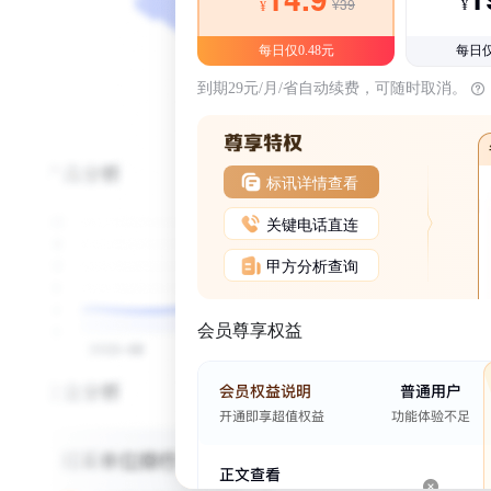
¥39
¥
¥
每日仅0.48元
每日仅
到期29元/月/省自动续费，可随时取消。
标讯详情查看
关键电话直连
甲方分析查询
会员尊享权益