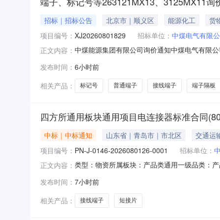
端子、标记号等263121MX13、3125MX11
招标｜招标公告
北京市｜顺义区
能源化工
货
项目编号：
XJ20260801829
招标单位：
中煤电气有限公
中煤能源集团有限公司询价通知中煤电气有限公司现诚
正文内容：
价方式：（1）参与公开询价业务的报价单位，请登录
发布时间：
6小时前
登录中煤供应链系统（http://ego.chinac
相关产品：
标记号
普通端子
接线端子
端子隔板
四方所通用板块通用项目电连接器标准合同(80001
中标｜中标通知
山东省｜青岛市｜市北区
交通运
项目编号：
PN-J-0146-2026080126-0001
招标单位：
类型：物资所属板块：产品类通用一级品类：产
正文内容：
连接器标准合同（80001）202608028
发布时间：
7小时前
备采购条件，现对【四方所通用板块通用项目电连接
【物资】；2
相关产品：
接线端子
短接片