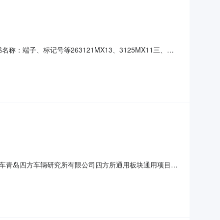
：端子、标记号等263121MX13、3125MX11三、报
进行在线报名、报价；（2）受邀参与非公开询价业务的报价单位，请
026-08-0
车青岛四方车辆研究所有限公司四方所通用板块通用项目电
，资金来源为:【自筹】，出资比例：【100%】。本项目已具
式为:【一般性谈判】。二、项目概况与采购范围1.采购分类：