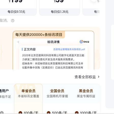
¥
¥
¥
每日仅0.55元
每日仅1.26元
每日仅1.08元
时取消。
查看全部权益