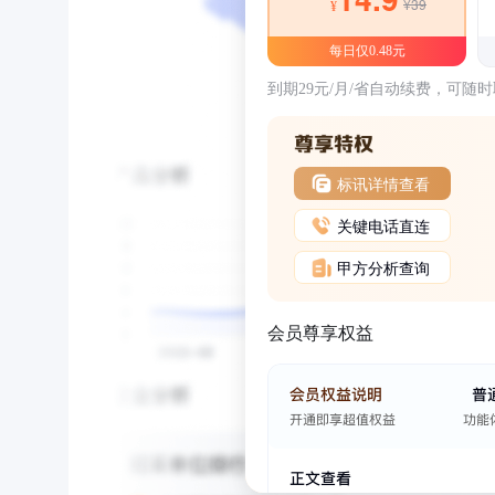
¥39
¥
每日仅0.48元
到期29元/月/省自动续费，可随
标讯详情查看
关键电话直连
甲方分析查询
会员尊享权益