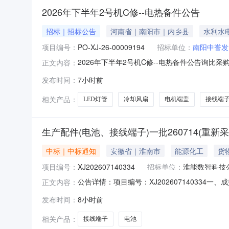
2026年下半年2号机C修--电热备件公告
招标｜招标公告
河南省｜南阳市｜内乡县
水利水
项目编号：
PO-XJ-26-00009194
招标单位：
南阳中誉发
2026年下半年2号机C修--电热备件公告询比采购公
正文内容：
1414:00四、报价有效期：2027-08-0
发布时间：
7小时前
类型：公开十、报价要求：请根据明细清单填报含
相关产品：
LED灯管
冷却风扇
电机端盖
接线端
生产配件(电池、接线端子)一批260714(重新
中标｜中标通知
安徽省｜淮南市
能源化工
货
项目编号：
XJ202607140334
招标单位：
淮能数智科技
公告详情：项目编号：XJ20260714033
正文内容：
技术开发区锦绣路36号邮编：232001电话：0554-
发布时间：
8小时前
相关产品：
接线端子
电池