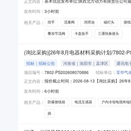
基本信息发布单位:陕西北方动力有限责任公司最终
正文内容：
式:17392242172采购明细序号商品名称品
发布时间：
3小时前
设备及配件120.0个120.0个E27；3接线端
相关产品：
捏手
流量阀
润滑油
磁灯头
接线
叠加节流阀
卡盘扳手
三通快换接头
(询比采购)[26年8月电器材料采购计划/7802-PS
招标｜招标公告
河南省｜洛阳市｜孟津区
通讯电
项目编号：
7802-PS202608070886
招标单位：
昊华气
报价截止时间：2026-08-13【询比采购】26年8
正文内容：
请合格的供应商参加询比采购。一、项目概况1.1项目名称
发布时间：
6小时前
NPT3/4"(外)-BNG/ExdⅡCT6-IP65-WF2，数
相关产品：
防爆接线箱
电流互感器
户内冷缩电缆终端
插