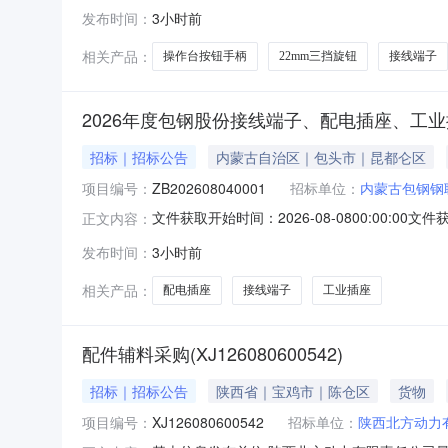
称规格型号品牌采购数量计量单位要求交货期备注022460
发布时间：
3小时前
1N01NC2档保持22mm，1N01NC/DC24V
相关产品：
操作台按钮手柄
22mm三挡旋钮
接线端子
2026年度包钢股份接线端子、配电插座、工
招标｜招标公告
内蒙古自治区｜包头市｜昆都仑区
项目编号：
ZB202608040001
招标单位：
内蒙古包钢钢
文件获取开始时间：2026-08-0800:00:00文件获
正文内容：
间：报名截止时间：文件递交截止时间：异议提出截止
发布时间：
3小时前
公告(邀请函).pdf
相关产品：
配电插座
接线端子
工业插座
配件辅料采购(XJ126080600542)
招标｜招标公告
陕西省｜宝鸡市｜陈仓区
货物
项目编号：
XJ126080600542
招标单位：
陕西北方动力