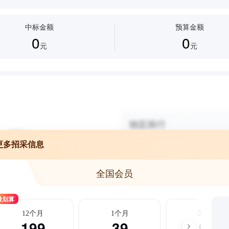
中标金额
预算金额
0
0
元
元
更多招采信息
全国会员
最划算
12个月
1个月
3个月
199
39
99