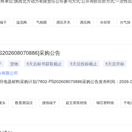
单位:陕西北方动力有限责任公司参与方式:公开询价出价方式:一次性出价
类采购数量最少响应量规格1齿轮机械设备、装置、元件其他机械设备及配件1.0
子机械设备、装置、元件其他机械设备及配件25.0个25.0个EK35；4捏手机
端子
溢流阀
气相膜
调压开关
调压阀
冷却管
分气块
202608070886]采购公告
子
货物
5天后标书获取截止
5天后投标截止
5天后开标
体有限公司
月电器材料采购计划/7802-PS202608070886采购公告发布时间：202
：26年8月电器材料采购计划1.2项目编号：7802-PS2026080708861
量710.000EA物料防爆接线箱\36(20
接头
数显测温仪
接线端子
超五类双绞线
铜芯塑料线
干电