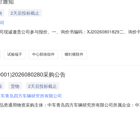
询价通知
物
2天后投标截止
司
邀贵公司参与报价。一、询价书编码：XJ20260801829二、询价书名称
或注册中煤供应链系统（http://ego.chinacoal.com）后，
oal.com）后，进行在线通知接收、报价。四、具体时间安排如下：报价开始时间：2
试验端子
中心联络组件
螺钉横联件
)2026080280采购公告
输
货物
2天后投标截止
中车青岛四方车辆研究所有限公司
品类通用物资采购主体：中车青岛四方车辆研究所有限公司所属企业：中
0采购公告一、采购条件本项目采购人为:【中车青岛四方车辆研究所有限公司】
器标准合同（80001）2026080280】项目进行公开采购。采购方