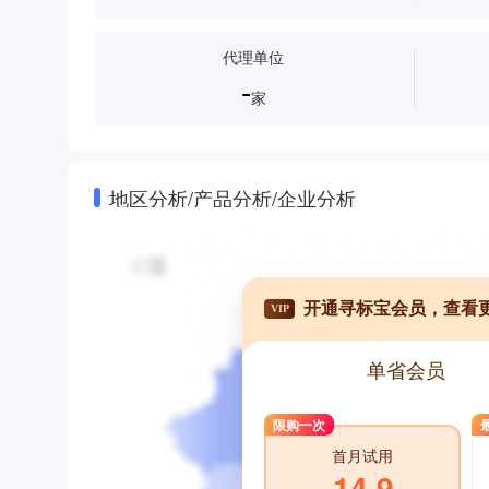
代理单位
-
家
地区分析/产品分析/企业分析
开通寻标宝会员，查看
VIP
单省会员
限购一次
首月试用
14.9