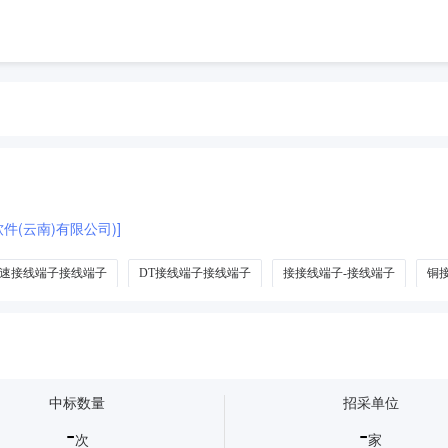
件(云南)有限公司)]
速接线端子接线端子
DT接线端子接线端子
接接线端子-接线端子
铜
器
栅栏式接线端子
金手指连接器
轨道式接线端子
螺钉式接线端
中标数量
招采单位
-
-
次
家