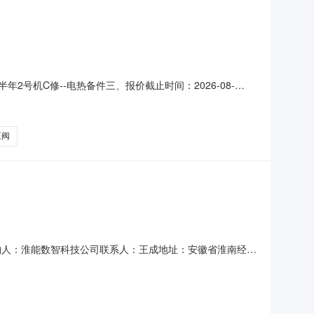
半年2号机C修--电热备件三、报价截止时间：2026-08-
张琰八、采购执行人联系方式：13782162055九、询比采购
冰洋（锅炉）1583771908
压阀
式采购人：淮能数智科技公司联系人：王成地址：安徽省淮南经济