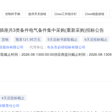
80SZ26080400000100000322mm两挡旋钮22mm两挡旋钮*型号：LA
/绿色/不锈钢配套快速接线端子，线长50cm*ONPOW中
控制杆手柄
急停开关按钮
22mm工作指示灯
22mm钥匙按钮
业插座共3类备件电气备件集中采购(重新采购)招标公告
货物
预算121.95万元
5天后标书获取截止
6天后投标截止
联股份有限公司
代理单位：
包头市必得招标有限公司
取截止时间：2026-08-1300:00:00供应商提问截止时间：2026-08-1309:
时间：公告PDF:2026年度包钢股份接线端子、配电插座、工业插座共3类
4天后投标截止
有限责任公司