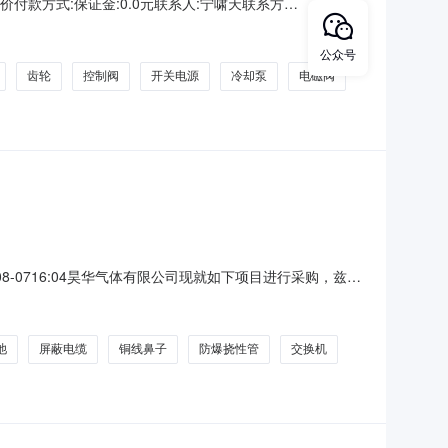
付款方式:保证金:0.0元联系人:宁啸天联系方
件1.0件C620-1；2磁灯头机械设备、装置、元件其他机械
械设备、装置、元件其他机械设备及配件15.0个15
公众号
齿轮
控制阀
开关电源
冷却泵
电磁阀
6-08-0716:04昊华气体有限公司现就如下项目进行采购，兹邀
.3采购内容：物料防爆挠性管\DN20-1000-G3/4"(内)-
池
屏蔽电缆
铜线鼻子
防爆挠性管
交换机