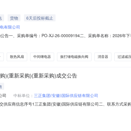
电
货物
6天后投标截止
电有限公司
告一、采购单编号：PO-XJ-26-00009194二、采购单名称：2026年下
6五、组织形式：自行采购六、采购单位：南阳中誉发电有限公司七、采购执行人：
税单价十一、付款方式：以实际合同约定为准十二、其他内容：联系电话：党
子
散热风扇
中间继电器
振打锤电磁换向阀
消音器
过滤减
采购)(重新采购)(重新采购)成交公告
物
公司
中标单位：
三正集团(安徽)国际供应链有限公司
4一、成交供应商信息序号1三正集团(安徽)国际供应链有限公司二、联系方
3661086