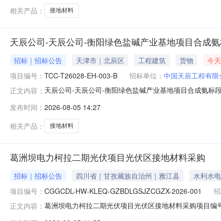
相关产品：
接地材料
天辰公司-天辰公司-衡阳绿色盐碱产业基地项目合成氨
招标｜招标公告
天津市｜北辰区
工程建筑
货物
今天
项目编号：
TCC-T26028-EH-003-B
招标单位：
中国天辰工程有限
天辰公司-天辰公司-衡阳绿色盐碱产业基地项目合成氨标
正文内容：
标段设计、采购、施工、试运行（EPCC）总承包天辰公
发布时间：
2026-08-05 14:27
料有限公司衡阳绿色盐碱产业基地项目合成氨标段设计、采
接地材料已具备询比采购条件（采
相关产品：
接地材料
葛洲坝电力柯拉二期光伏项目光伏区接地材料采购
招标｜招标公告
四川省｜甘孜藏族自治州｜雅江县
水利水电
项目编号：
CGGCDL-HW-KLEQ-GZBDLGSJZCGZX-2026-001
招
葛洲坝电力柯拉二期光伏项目光伏区接地材料采购项目编号：CGG
正文内容：
开标时间：2026/8/1414:00:00项目类型：货