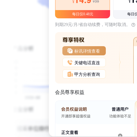
¥39
¥
¥
每日仅0.48元
每日仅
到期29元/月/省自动续费，可随时取消。
标讯详情查看
关键电话直连
甲方分析查询
会员尊享权益