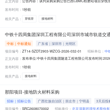
公告内容：谈判采购采购公告巴西CBMC粉磨站项目穿
正文内容：
况1、项目编号：CNBM20260806001412、项
发布时间：
1秒前
CNBM2026080600141001001巴西CBMC
基本资格要
相关产品：
穿线管
接地材料
中铁十四局集团深圳工程有限公司深圳市城市轨道交通2
中标｜中标通知
广东省｜深圳市｜光明区
项目编号：
ZT14-SZDT2903-WZCG-2026-032-01
招标单位：
中
发布单位:中铁十四局集团隧道工程有限公司发布时间:202
正文内容：
（接地材料）询价采购结果公示采购编号：ZT14-SZDT2903
发布时间：
1秒前
WZCG-2026-032-01)已于2026年8月6日8时38分
相关产品：
接地材料
那阳项目-接地防火材料采购
招标｜招标公告
广西壮族自治区｜崇左市｜宁明县
3天后投
项目编号：
SRC2608070002
招标单位：
北京清新环境技术股份有