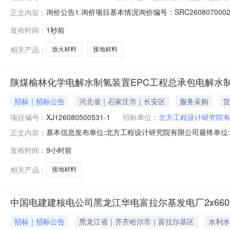
询价公告1.询价项目基本情况询价编号：SRC26080
正文内容：
位：北京清新环境技术股份有限公司资金来源：企业自筹
发布时间：
1秒前
价清单，厂家需要配合提供相关报关中英文文件，报关由买
价人近三年（2023年
相关产品：
放火材料
接地材料
陕煤榆林化学电解水制氢装置EPC工程总承包电解水制氢装置
招标｜招标公告
河北省｜石家庄市｜长安区
服务采购
货
项目编号：
XJ126080500531-1
招标单位：
北方工程设计研究院
基本信息发布单位:北方工程设计研究院有限公司最终单位:
正文内容：
联系方式:17703113016电解水制氢装置接地材料采购
发布时间：
9小时前
货、运输及现场服务、风险等所需的全部费用）其他其他1.0
相关产品：
接地材料
中国电建建核电公司黑龙江华电富拉尔基发电厂2x66
招标｜招标公告
黑龙江省｜齐齐哈尔市｜富拉尔基区
水利水