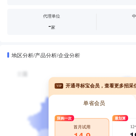
代理单位
-
家
地区分析/产品分析/企业分析
开通寻标宝会员，查看更多招采
VIP
单省会员
限购一次
最划算
1
首月试用
1
14.9