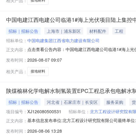
相关产品：
接地材料
中国电建江西电建公司临港1#海上光伏项目陆上集控
招标｜招标公告
上海市｜浦东新区
材料配件
工程
招标单位：
中国电建集团江西省电力建设有限公司
点击查看公告内容：中国电建江西电建公司临港1#海上光伏
正文内容：
发布时间：
2026-08-07 09:07
相关产品：
接地材料
陕煤榆林化学电解水制氢装置EPC工程总承包电解水制氢装置
招标｜招标公告
河北省｜石家庄市｜长安区
服务采购
货
项目编号：
XJ126080500531
招标单位：
北方工程设计研究院有
基本信息发布单位:北方工程设计研究院有限公司最终单位:
正文内容：
联系方式:17703113016电解水制氢装置接地材料采购
发布时间：
2026-08-06 13:28
货、运输及现场服务、风险等所需的全部费用）其他其他1.0