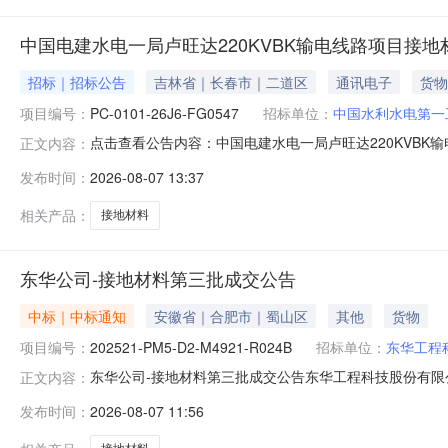
中国电建水电一局卢旺达220KVBK输电线路项目接
招标｜招标公告
吉林省｜长春市｜二道区
通讯电子
货物
项目编号：
PC-0101-26J6-FG0547
招标单位：
中国水利水电第一
点击查看公告内容：中国电建水电一局卢旺达220KVBK输
正文内容：
发布时间：
2026-08-07 13:37
相关产品：
接地材料
东华公司-接地材料第三批成交公告
中标｜中标通知
安徽省｜合肥市｜蜀山区
其他
货物
项目编号：
202521-PM5-D2-M4921-R024B
招标单位：
东华工程
东华公司-接地材料第三批成交公告东华工程科技股份有限公司接
正文内容：
地材料第三批标段(包)编号：202521-PM5-D2-M49
发布时间：
2026-08-07 11:56
华工程科技股份有限公司地址：合肥市望江东路70号邮编：23002