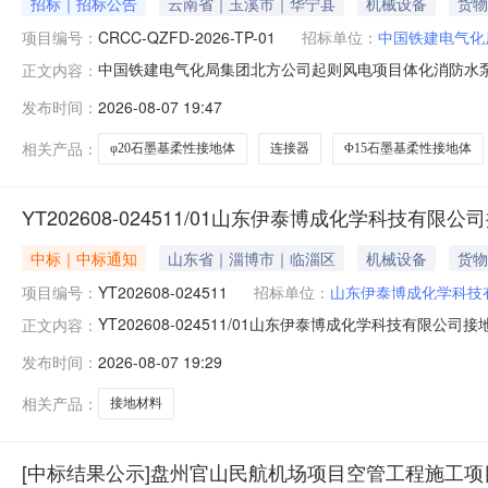
招标｜招标公告
云南省｜玉溪市｜华宁县
机械设备
货物
项目编号：
CRCC-QZFD-2026-TP-01
招标单位：
中国铁建电气化
中国铁建电气化局集团北方公司起则风电项目体化消防水泵、
正文内容：
标截至时间:2026-08-1309:30:00谈判编号：CRC
发布时间：
2026-08-07 19:47
广核玉溪华宁风力发电有限公司，采购人为中国铁建电气
相关产品：
φ20石墨基柔性接地体
连接器
Φ15石墨基柔性接地体
YT202608-024511/01山东伊泰博成化学科技
中标｜中标通知
山东省｜淄博市｜临淄区
机械设备
货物
项目编号：
YT202608-024511
招标单位：
山东伊泰博成化学科技
YT202608-024511/01山东伊泰博成化学科技有限公
正文内容：
有限公司
发布时间：
2026-08-07 19:29
相关产品：
接地材料
[中标结果公示]盘州官山民航机场项目空管工程施工