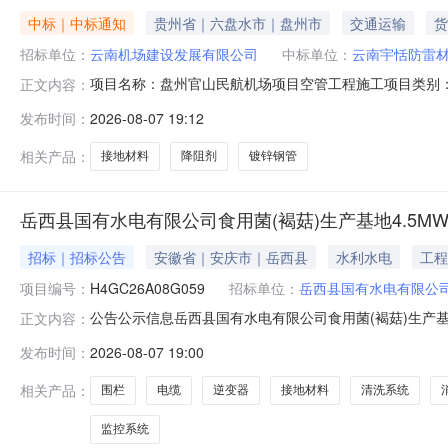
中标｜中标通知
贵州省｜六盘水市｜盘州市
交通运输
货
招标单位：
云南机场建设发展有限公司
中标单位：
云南宇恬防雷
项目名称：盘州官山民航机场项目空管工程施工项目类别
正文内容：
材料有限公司
发布时间：
2026-08-07 19:12
相关产品：
接地材料
降阻剂
镀锌钢管
岳西县国有水电有限公司食用菌(褐菇)生产基地4.5
招标｜招标公告
安徽省｜安庆市｜岳西县
水利水电
工程
项目编号：
H4GC26A08G059
招标单位：
岳西县国有水电有限公
公告公示信息岳西县国有水电有限公司食用菌(褐菇)生产基
正文内容：
食用菌(褐菇)生产基地4.5MW地面光伏发电项目光伏组
发布时间：
2026-08-07 19:00
（项目代码：2512-340800-04-01-147928）
相关产品：
围栏
电缆
逆变器
接地材料
清洗系统
监控系统