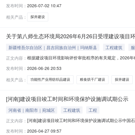
型：报告表建设地点：新疆维吾尔自治区-昌吉回族自治
发布时间：
2026-07-02 10:47
限责任公司建设单位社会信用代码：916542003331
单位名称：
相关产品：
探井建设
关于第八师生态环境局2026年6月26日受理建设项目
新疆维吾尔自治区｜昌吉回族自治州｜玛纳斯县
工程建筑
服
根据建设项目环境影响评价审批程序的有关规定，2026年
正文内容：
2026年7月2日（5个工作日）。公示时间：2026年6
发布时间：
2026-06-26 20:53
832000序号项目名称建设地点建设单位环评机构受理
第八师149
相关产品：
功能性产业用纺织品建设
粮食烘干厂建设
探井建设
[河南]建设项目竣工时间和环境保护设施调试期公示
河南省｜南阳市｜宛城区
工程建筑
工程
[河南]建设项目竣工时间和环境保护设施调试期公示中国石
正文内容：
化工股份有限公司河南油田分公司采油二厂沈参1探井建设项
发布时间：
2026-04-27 09:57
工。根据《建设项目竣工环境保护验收暂行办法》的有关规定