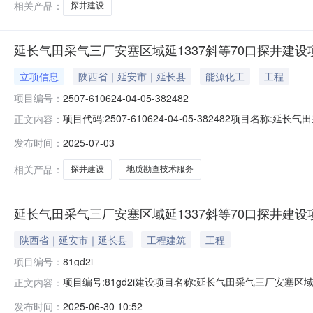
相关产品：
探井建设
延长气田采气三厂安塞区域延1337斜等70口探井建设
立项信息
陕西省｜延安市｜延长县
能源化工
工程
项目编号：
2507-610624-04-05-382482
项目代码:2507-610624-04-05-382482项
正文内容：
人:高志伟建设地点:建华镇、招安镇、砖窑湾镇、镰刀湾
发布时间：
2025-07-03
务业-地质勘查-地质勘查技术服务项目总投资:35000（万
相关产品：
探井建设
地质勘查技术服务
延长气田采气三厂安塞区域延1337斜等70口探井建设
陕西省｜延安市｜延长县
工程建筑
工程
项目编号：
81gd2i
项目编号:81gd2i建设项目名称:延长气田采气三厂安塞
正文内容：
件类型：报告表建设地点：陕西省-延安市编制方式：接
发布时间：
2025-06-30 10:52
田采气三厂建设单位社会信用代码：91610625MA6