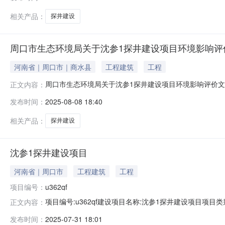
气五厂建设单位社会信用代码：91610623MAB38
名称：陕西优
相关产品：
探井建设
周口市生态环境局关于沈参1探井建设项目环境影响评
河南省｜周口市｜商水县
工程建筑
工程
周口市生态环境局关于沈参1探井建设项目环境影响评价文
正文内容：
表.pdf周口市生态环境局关于沈参1探井建设项目环境
发布时间：
2025-08-08 18:40
响评价文件作出拟审批意见。为保证拟审批意见的严肃性
行政审批服务科。电话（传真）：039
相关产品：
探井建设
沈参1探井建设项目
河南省｜周口市
工程建筑
工程
项目编号：
u362qf
项目编号:u362qf建设项目名称:沈参1探井建设项目项
正文内容：
市编制方式：接受委托为建设单位编制环境影响报告书（
发布时间：
2025-07-31 18:01
914113008699547404建设单位法定代表人：