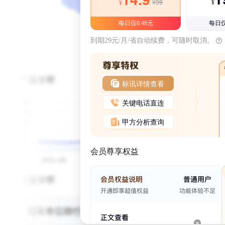
¥39
¥
¥
每日仅0.48元
每日仅
到期29元/月/省自动续费，可随时取消。
标讯详情查看
关键电话直连
甲方分析查询
会员尊享权益