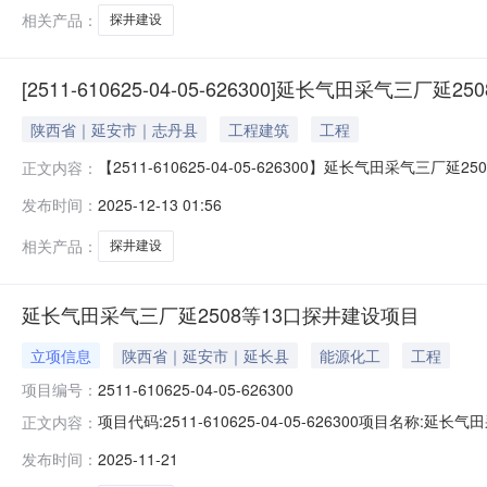
相关产品：
探井建设
[2511-610625-04-05-626300]延长气田采气三厂
陕西省｜延安市｜志丹县
工程建筑
工程
【2511-610625-04-05-626300】延长气田
正文内容：
备案（不含房地产开发项目）志丹县行政审批服务局已办结批复2
发布时间：
2025-12-13 01:56
相关产品：
探井建设
延长气田采气三厂延2508等13口探井建设项目
立项信息
陕西省｜延安市｜延长县
能源化工
工程
项目编号：
2511-610625-04-05-626300
项目代码:2511-610625-04-05-626300项
正文内容：
设地点:延安市志丹县永宁镇、义正镇、金丁镇、顺宁镇、
发布时间：
2025-11-21
资:6500（万元）建设性质:新建计划开工时间:20251