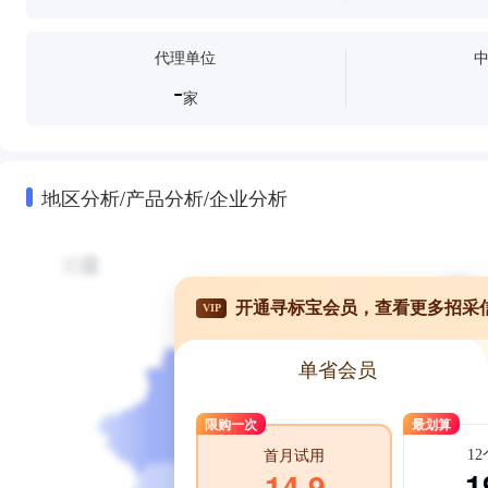
代理单位
-
家
地区分析/产品分析/企业分析
开通寻标宝会员，查看更多招采
VIP
单省会员
限购一次
最划算
1
首月试用
1
14.9