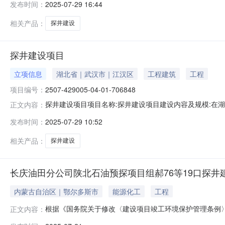
发布时间：
2025-07-29 16:44
相关产品：
探井建设
探井建设项目
立项信息
湖北省｜武汉市｜江汉区
工程建筑
工程
项目编号：
2507-429005-04-01-706848
探井建设项目项目名称:探井建设项目建设内容及规模:在湖
正文内容：
钻井投资860万元（不含配套试油及建井工程），钻探目的是探索
发布时间：
2025-07-29 10:52
单位:中国石油化工股份有限公司江汉油田分公司江汉采油厂
相关产品：
探井建设
长庆油田分公司陕北石油预探项目组郝76等19口探
内蒙古自治区｜鄂尔多斯市
能源化工
工程
根据《国务院关于修改〈建设项目竣工环境保护管理条例〉
正文内容：
〔2017〕4号）等有关规定，现将长庆油田分公司陕北