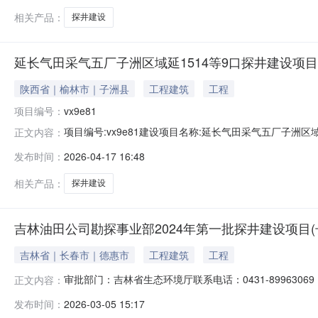
调试期起止日期：
相关产品：
探井建设
延长气田采气五厂子洲区域延1514等9口探井建设项目
陕西省｜榆林市｜子洲县
工程建筑
工程
项目编号：
vx9e81
项目编号:vx9e81建设项目名称:延长气田采气五厂子洲
正文内容：
型：报告表建设地点：陕西省-榆林市编制方式：接受委
发布时间：
2026-04-17 16:48
气五厂建设单位社会信用代码：91610623MAB38
名称：陕西优
相关产品：
探井建设
吉林油田公司勘探事业部2024年第一批探井建设项目
吉林省｜长春市｜德惠市
工程建筑
工程
审批部门：吉林省生态环境厅联系电话：0431-8996306
正文内容：
田公司勘探事业部2024年第一批探井建设项目（长春地区
发布时间：
2026-03-05 15:17
91200m。建设单位：中国石油天然气股份有限公司吉林油