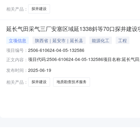
单位名称：陕
相关产品：
探井建设
延长气田采气三厂安塞区域延1338斜等70口探井建设
立项信息
陕西省｜延安市｜延长县
能源化工
工程
项目编号：
2506-610624-04-05-132586
项目代码:2506-610624-04-05-132586项
正文内容：
人:高志伟建设地点:建华镇、招安镇、砖窑湾镇、镰刀湾
发布时间：
2025-06-19
务业-地质勘查-地质勘查技术服务项目总投资:35000（万
相关产品：
探井建设
地质勘查技术服务
NEW
HOT
5折起