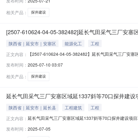
发布时间：
2025-07-21
郝76等19口探井建设项目，详见下表序号井号地理位置1
蒙古自治区鄂尔多斯市鄂托克
相关产品：
探井建设
[2507-610624-04-05-382482]延长气田采气三
陕西省｜延安市｜安塞区
能源化工
工程
【2507-610624-04-05-382482】延长气田
正文内容：
以下的项目备案（不含房地产开发项目）延安市安塞区行政审批
发布时间：
2025-07-10 03:07
相关产品：
探井建设
延长气田采气三厂安塞区域延1337斜等70口探井建
陕西省｜延安市｜延长县
工程建筑
工程
延长气田采气三厂安塞区域延1337斜等70口探井建设项
正文内容：
境主管部门报批环境影响报告表前，应当通过网络平台，
发布时间：
2025-07-05
称：延长气田采气三厂安塞区域延1337斜等70口探井
天然气勘探井，建设内容主要包括钻前