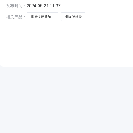
院的委托，对排痰仪设备项目（项目编号：JXTC202425
发布时间：
2024-05-21 11:37
举行，经谈判小组按谈判文件评定，采购人确认,以下单
部第
相关产品：
排痰仪设备项目
排痰仪设备