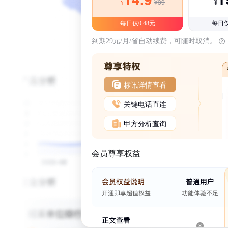
¥39
¥
¥
每日仅0.48元
每日仅
到期29元/月/省自动续费，可随时取消。
标讯详情查看
关键电话直连
甲方分析查询
会员尊享权益