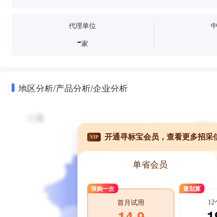
代理单位
-
家
地区分析/产品分析/企业分析
开通寻标宝会员，查看更多招采
VIP
单省会员
限购一次
最划算
1
首月试用
1
14.9