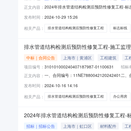
2024年排水管道结构检测后预防性修复工程-标
正文内容：
10-1409:46:34发布于上海市分包产品招
发布时间：
2024-10-29 15:26
企业供应商名称中标时间上海诚丰交通设施工程有限公司2
相关产品：
排水管道结构检测后预防性修复工程
标志标线
排水管道结构检测后预防性修复工程-施工监
中标｜合同公告
上海市｜黄浦区
工程建筑
工
项目编号：
310101000240407187987-01100631
招标
一、合同编号：11NE7880042120242401
正文内容：
管道结构检测后预防性修复工程-施工监理五、合
发布时间：
2024-10-16 14:16
公司法定代表人：沈海中(男)地址：上海上海市浦
相关产品：
排水管道结构检测后预防性修复工程
办公用房
2024年排水管道结构检测后预防性修复工程-标
招标｜招标公告
上海市｜虹口区
材料配件
工