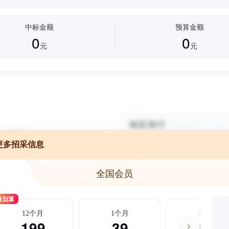
中标金额
预算金额
0
0
元
元
更多招采信息
全国会员
最划算
12个月
1个月
3个月
199
39
99