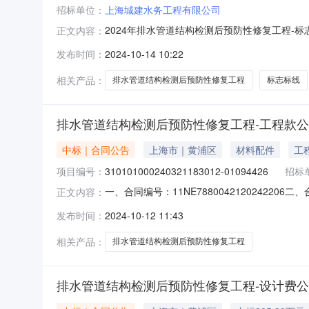
招标单位：
上海城建水务工程有限公司
2024年排水管道结构检测后预防性修复工程-标
正文内容：
10-1409:46发布于上海市分包产品招标内容
发布时间：
2024-10-14 10:22
应商报价时间供应商名称所在地区
相关产品：
排水管道结构检测后预防性修复工程
标志标线
排水管道结构检测后预防性修复工程-工程款
中标｜合同公告
上海市｜黄浦区
材料配件
工
项目编号：
310101000240321183012-01094426
招标
一、合同编号：11NE7880042120242206
正文内容：
道结构检测后预防性修复工程-工程款五、合同主体
发布时间：
2024-10-12 11:43
表人：王敬凡(男)地址：上海上海市虹口区联系*
相关产品：
排水管道结构检测后预防性修复工程
排水管道结构检测后预防性修复工程-设计费