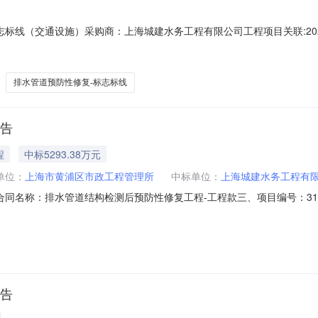
志标线（交通设施）采购商：上海城建水务工程有限公司工程项目关联:20
特征描述单位数量2024年排水管道预防性修复-标志标线（交通设施）202
排水管道预防性修复-标志标线
公告
程
中标5293.38万元
单位：
上海市黄浦区市政工程管理所
中标单位：
上海城建水务工程有
二、合同名称：排水管道结构检测后预防性修复工程-工程款三、项目编号：3101010
采购人（甲*）：上海市黄浦区市*工程管理所地址：无联系*式：13916
式：15216865280六、合同主体信息1.主要标的信息：主要标的名称
公告