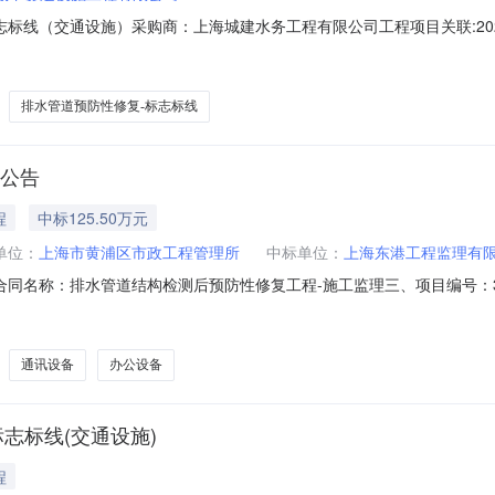
志标线（交通设施）采购商：上海城建水务工程有限公司工程项目关联:20
标内容特征描述单位数量2024年排水管道预防性修复-标志标线（交通设施）2
024-10-2913:56:13
排水管道预防性修复-标志标线
理公告
程
中标125.50万元
单位：
上海市黄浦区市政工程管理所
中标单位：
上海东港工程监理有
二、合同名称：排水管道结构检测后预防性修复工程-施工监理三、项目编号：310101
同主体采购人（甲方）：上海市黄浦区市政工程管理所地址：无联系方式：1
东新区联系方式：021-68253581六、合同主体信息1.主要标的信息
通讯设备
办公设备
志标线(交通设施)
程