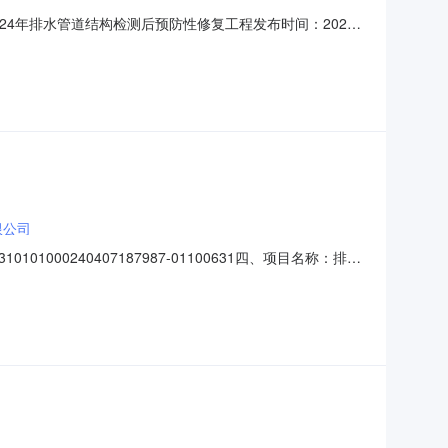
24年排水管道结构检测后预防性修复工程发布时间：2024-
024年排水管道预防性修复-标志标线（交通设施）项1.0中标
限公司
000240407187987-01100631四、项目名称：排水
3916031061供应商（乙方）：上海东港工程监理有限
：主要标的名称：工程监理数量：1