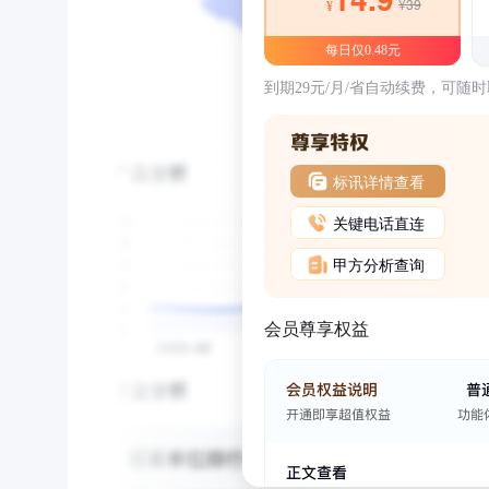
¥39
¥
每日仅0.48元
到期29元/月/省自动续费，可随
标讯详情查看
关键电话直连
甲方分析查询
会员尊享权益