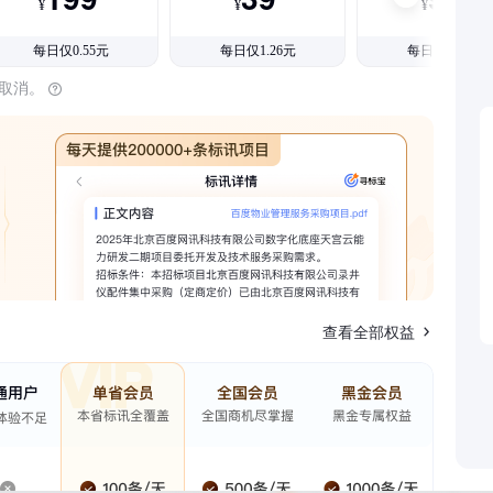
¥
¥
¥
每日仅0.55元
每日仅1.26元
每日仅1.08元
时取消。
查看全部权益