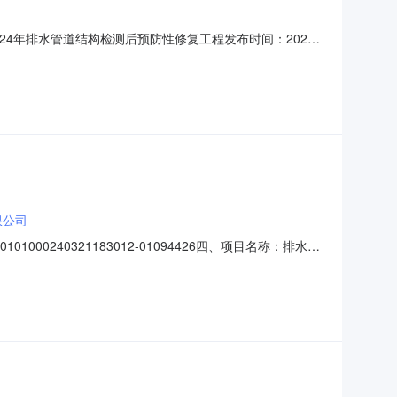
24年排水管道结构检测后预防性修复工程发布时间：2024-
4年排水管道预防性修复-标志标线（交通设施）项1.0已报价供
限公司
00240321183012-01094426四、项目名称：排水管
031061供应商（乙*）：上海城建水务工程有限公司法定代
：排水管道结构检测后预防性