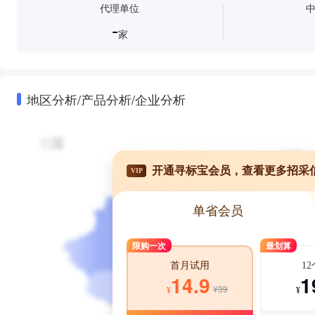
代理单位
-
家
地区分析/产品分析/企业分析
开通寻标宝会员，查看更多招采
VIP
单省会员
限购一次
最划算
1
首月试用
1
14.9
¥39
¥
¥