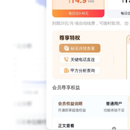
¥39
¥
¥
每日仅0.48元
每日仅
到期29元/月/省自动续费，可随时取消。
标讯详情查看
关键电话直连
甲方分析查询
会员尊享权益