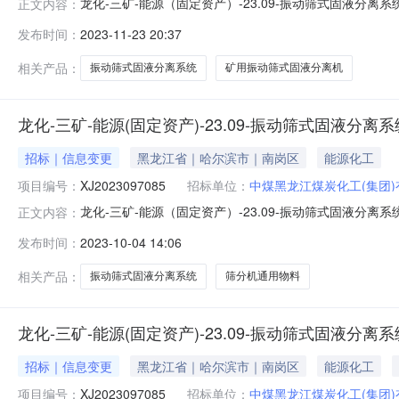
龙化-三矿-能源（固定资产）-23.09-振动筛式固液分离
正文内容：
（固定资产）-23.09-振动筛式固液分离系统」三、
发布时间：
2023-11-23 20:37
限公司本部」「2023年11月19日15:12:43」附件：物
相关产品：
振动筛式固液分离系统
矿用振动筛式固液分离机
龙化-三矿-能源(固定资产)-23.09-振动筛式固液分离
招标｜信息变更
黑龙江省｜哈尔滨市｜南岗区
能源化工
项目编号：
XJ2023097085
招标单位：
中煤黑龙江煤炭化工(集团
龙化-三矿-能源（固定资产）-23.09-振动筛式固液
正文内容：
价书编码：XJ2023097085二、询价书名称：龙化-三
发布时间：
2023-10-04 14:06
购采购一体化平台（）后，进行在线报名、报价；（2）
排如下：报价开始
相关产品：
振动筛式固液分离系统
筛分机通用物料
龙化-三矿-能源(固定资产)-23.09-振动筛式固液分离
招标｜信息变更
黑龙江省｜哈尔滨市｜南岗区
能源化工
项目编号：
XJ2023097085
招标单位：
中煤黑龙江煤炭化工(集团