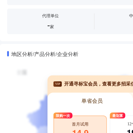
代理单位
-
家
地区分析/产品分析/企业分析
开通寻标宝会员，查看更多招采
VIP
单省会员
限购一次
最划算
1
首月试用
1
14.9