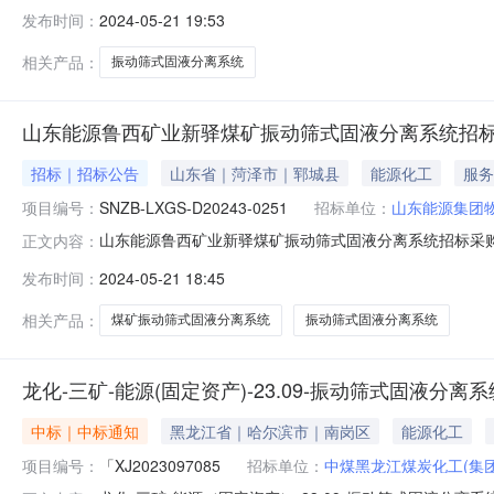
限公司鲁西分公司联系人张经理联系电话0530-677623
发布时间：
2024-05-21 19:53
告//snzb.minegoods.com/sdnydzzb/cgUploadController
相关产品：
振动筛式固液分离系统
山东能源鲁西矿业新驿煤矿振动筛式固液分离系统招
招标｜招标公告
山东省｜菏泽市｜郓城县
能源化工
服务
项目编号：
SNZB-LXGS-D20243-0251
招标单位：
山东能源集团
山东能源鲁西矿业新驿煤矿振动筛式固液分离系统招标采购
正文内容：
D20243-0251有效起始日期2024-05-21有效截止
发布时间：
2024-05-21 18:45
标，招标项目资金来自自筹，出资比例为100%。该项目
1.3
相关产品：
煤矿振动筛式固液分离系统
振动筛式固液分离系统
龙化-三矿-能源(固定资产)-23.09-振动筛式固液分离
中标｜中标通知
黑龙江省｜哈尔滨市｜南岗区
能源化工
项目编号：
「XJ2023097085
招标单位：
中煤黑龙江煤炭化工(集