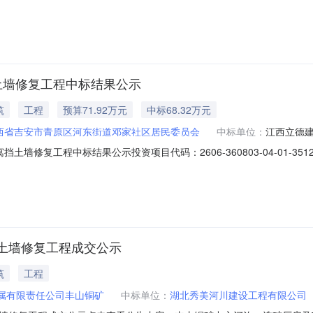
8037567795602607270702服务类型：工程监理服务时限：20选取中介日期：2
签订合同时间：15（个工作日）合同备案时间：5（个工作日）选取中介
土墙修复工程中标结果公示
筑
工程
预算71.92万元
中标68.32万元
西省吉安市青原区河东街道邓家社区居民委员会
中标单位：
江西立德
土墙修复工程中标结果公示投资项目代码：2606-360803-04-01-
称：监管部门联系电话：交易中心名称：交易中心联系电话：青原区河东
年7月21日上午10:00分举行开标会，按照选取公告的要求，现将中选
土墙修复工程成交公示
筑
工程
属有限责任公司丰山铜矿
中标单位：
湖北秀美河川建设工程有限公司