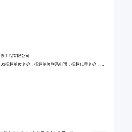
026-07-3015:00:00项目规模：投资额（￥830,000元）
方式：邀请直选+竞价邀请的中介
建设工程有限公司
351203招标单位名称：招标单位联系电话：招标代理名称：招
街道志仁养老公寓挡土墙修复工程中标结果公示青原区河东
承建单位及其建造师公示如下：中选承建单位：江西立德建设工