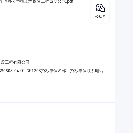
间办公室挡土墙修复工程成交公示.pdf
公众号
建设工程有限公司
03-04-01-351203招标单位名称：招标单位联系电话：
电话：青原区河东街道志仁养老公寓挡土墙修复工程中标候
告的要求，现将预中标施工企业及其建造师公示如下：预中标单