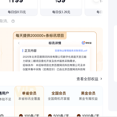
¥
¥
¥
每日仅0.55元
每日仅1.26元
每日仅1.08元
时取消。
查看全部权益