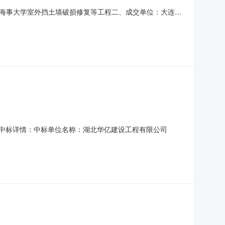
海事大学室外挡土墙破损修复等工程二、成交单位：大连天
发布之日起1个工作日。六、其它补充事宜：无七、凡对本次
1-84729694
部中标详情：中标单位名称：湖北华亿建设工程有限公司