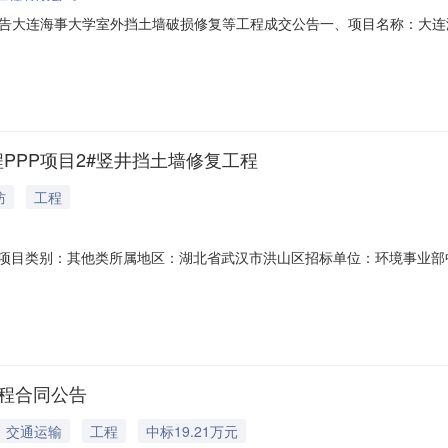
告大连海事大学室外挡土墙破损修复等工程成交公告一、项目名称：大连
79.61元四、评审组成员：闫旭、郭锐、毛炎伟五、公告期限：自本公告
海事大学后勤保障处地址：大连市甘井子区凌海路1号联系方式：曾老师041
PPP项目2#竖井挡土墙修复工程
防
工程
P项目类别：其他类所属地区：湖北省武汉市洪山区招标单位：环境事业
复工程合同公告
交通运输
工程
中标19.21万元