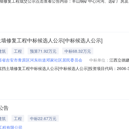
墙修复工程成交公示点击查看公告内容：丰山铜矿中心河沟、选矿厂房及车
土墙修复工程中标候选人公示[中标候选人公示]
建筑
工程
预算71.92万元
中标68.32万元
西省吉安市青原区河东街道邓家社区居民委员会
中标单位：
江西立德
土墙修复工程中标候选人公示[中标候选人公示]投资项目代码：2606-3608
电话：监管部门名称：监管部门联系电话：交易中心名称：交易中心联系
工程招标于2026年7月21日上午10:00分举行开标会，按照选取公
公告
建筑
工程
中标22.67万元
工程有限公司