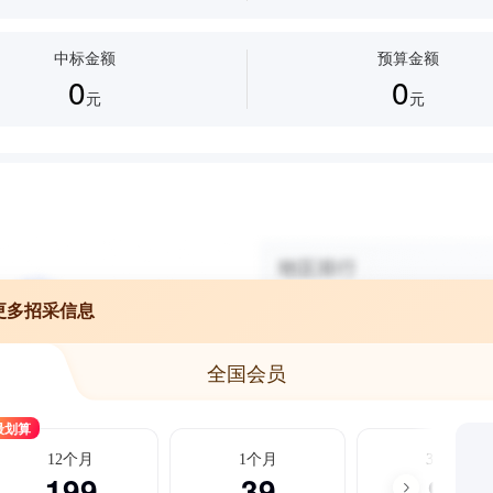
中标金额
预算金额
0
0
元
元
更多招采信息
全国会员
最划算
12个月
1个月
3个月
199
39
99