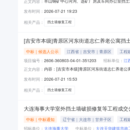
丰山铜矿中心河沟、选矿厂房及车间办公室挡土
正文内容：
发布时间：
2026-07-21 19:23
相关产品：
挡土墙修复工程
[吉安市本级]青原区河东街道志仁养老公寓挡
中标｜候选人公示
江西省｜吉安市｜青原区
工程
项目编号：
2606-360803-04-01-351203
招标单位：
江
内容：[吉安市本级]青原区河东街道志仁养老公寓挡
正文内容：
招标代理名称：招标代理负责人：招标代理联系
发布时间：
2026-07-21 15:53
选人公示青原区河东街道志仁养老公寓挡土墙修复
位：江西
相关产品：
挡土墙修复工程
大连海事大学室外挡土墙破损修复等工程成交
中标｜中标通知
辽宁省｜大连市｜甘井子区
工程
招标单位：
大连海事大学
中标单位：
大连天华建筑市政