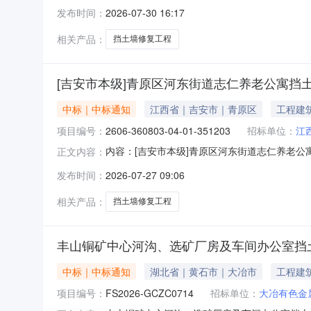
360803-04-01-351203采购项目编码：360
发布时间：
2026-07-30 16:17
金额说明：最低者中洽谈时间：3（个工作日）
相关产品：
挡土墙修复工程
[吉安市本级]青原区河东街道志仁养老公寓挡
中标｜中标通知
江西省｜吉安市｜青原区
工程建
项目编号：
2606-360803-04-01-351203
招标单位：
江
内容：[吉安市本级]青原区河东街道志仁养老公寓挡
正文内容：
标代理负责人：招标代理联系电话：监管部门名
发布时间：
2026-07-27 09:06
街道志仁养老公寓挡土墙修复工程招标于2026
程有限公司建
相关产品：
挡土墙修复工程
丰山铜矿中心河沟、选矿厂房及车间办公室挡
中标｜中标通知
湖北省｜黄石市｜大冶市
工程建
项目编号：
FS2026-GCZC0714
招标单位：
大冶有色金