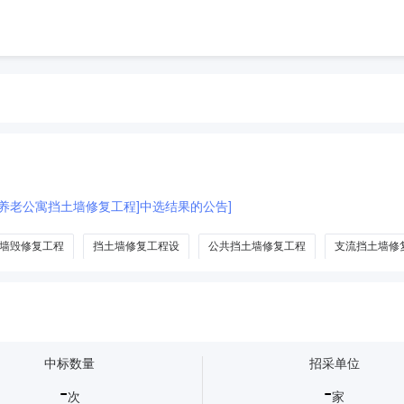
仁养老公寓挡土墙修复工程]中选结果的公告]
墙毁修复工程
挡土墙修复工程设
公共挡土墙修复工程
支流挡土墙修
中标数量
招采单位
-
-
次
家