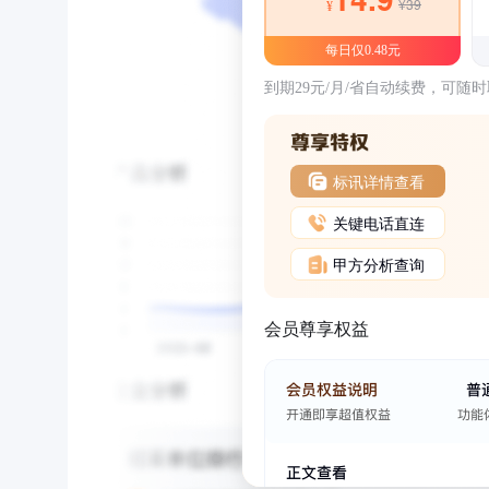
¥39
¥
每日仅0.48元
到期29元/月/省自动续费，可随
标讯详情查看
关键电话直连
甲方分析查询
会员尊享权益