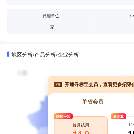
代理单位
-
家
地区分析/产品分析/企业分析
开通寻标宝会员，查看更多招采
VIP
单省会员
限购一次
最划算
1
首月试用
1
14.9