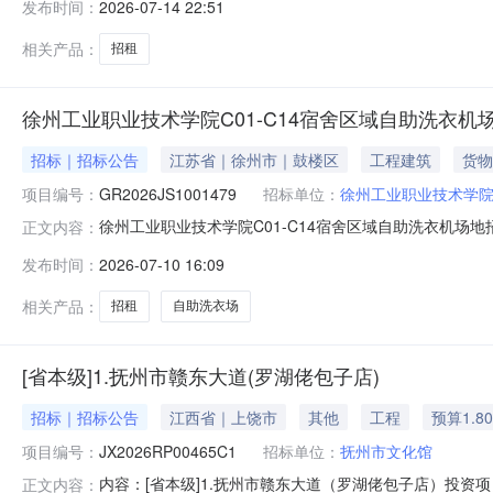
发布时间：
2026-07-14 22:51
称3.抚州市赣东大道（陈梅服装店）转让方名称抚州市文化
期202
相关产品：
招租
徐州工业职业技术学院C01-C14宿舍区域自助洗衣机
招标｜招标公告
江苏省｜徐州市｜鼓楼区
工程建筑
货物
项目编号：
GR2026JS1001479
招标单位：
徐州工业职业技术学
徐州工业职业技术学院C01-C14宿舍区域自助洗衣机场地招
正文内容：
产权市场网挂出，欢迎资格条件符合要求的投标人前来竞标。公告链接：https://c
发布时间：
2026-07-10 16:09
相关产品：
招租
自助洗衣场
[省本级]1.抚州市赣东大道(罗湖佬包子店)
招标｜招标公告
江西省｜上饶市
其他
工程
预算1.8
项目编号：
JX2026RP00465C1
招标单位：
抚州市文化馆
内容：[省本级]1.抚州市赣东大道（罗湖佬包子店）投
正文内容：