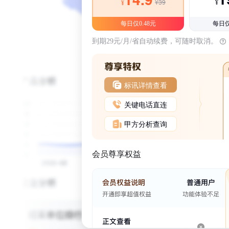
¥39
¥
¥
每日仅0.48元
每日仅
到期29元/月/省自动续费，可随时取消。
标讯详情查看
关键电话直连
甲方分析查询
会员尊享权益