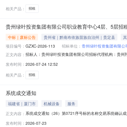
相关产品：
招租
贵州绿叶投资集团有限公司职业教育中心4层、5层招租
中标｜废标公告
贵州省｜黔南布依族苗族自治州｜贵定县
其
项目编号：
GZXC-2026-113
招标单位：
贵州绿叶投资集团有限公
招标人：贵州绿叶投资集团有限公司招标代理机构：贵州
正文内容：
团有限公司职业教育中心4层、5层招租（二次）项目编号：GZXC-
发布时间：
2026-07-24 12:52
除外）。招租会议时间：2026年07月24日10时30分报
相关产品：
招租
系统成交通知
福建省｜厦门市
机械设备
服务
系统成交通知（26）第0721序号标的名称交易系统确认成
正文内容：
起重机（ME325／32+325／32t）一台（拍卖）202
发布时间：
2026-07-23
的04报废待拆解车辆一批整体处置（拍卖）2026年7月21日