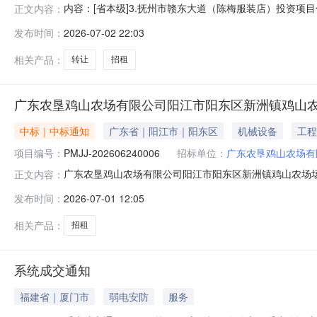
内容：[省本级]3.抚州市赣东大道（陈梅服装店）投资
正文内容：
门联系电话：交易中心名称：交易中心联系电话：抚州市文化馆3
发布时间：
2026-07-02 22:03
抚州市赣东大道（陈梅服装店）转让方名称抚州市文化馆（
2026-
相关产品：
转让
招租
广东农垦鸡山农场有限公司阳江市阳东区新洲镇鸡山农场
中标｜中标通知
广东省｜阳江市｜阳东区
机械设备
工程
项目编号：
PMJJ-202606240006
招标单位：
广东农垦鸡山农场有
广东农垦鸡山农场有限公司阳江市阳东区新洲镇鸡山农场场
正文内容：
部、14队招租竞卖项目编号：PMJJ-2026062400
发布时间：
2026-07-01 12:05
6755688代理机构名称：广东省机电设备招标中心有限公
6634
相关产品：
招租
系统成交通知
福建省｜厦门市
弱电安防
服务