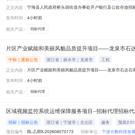
宁海县人民政府桥头胡街道办事处开户银行及公款存放招
正文内容：
有关内容公告如下：一、项目概况及竞价要求项目登记号：NH
发布时间：
4小时前
标代理项目地点：宁海县项目基本情况：项目总预算：0.
式：采用【直接报价】方式
相关产品：
招标代理
片区产业赋能和美丽风貌品质提升项目——龙泉市石达
中标｜废标公告
浙江省｜丽水市｜龙泉市
工程
片区产业赋能和美丽风貌品质提升项目——龙泉市石达石
正文内容：
（招标代理）终止公告龙泉市石达石街道林垟村（单位）
发布时间：
4小时前
因：业主单位未完整如有疑问可在本公告发布起三日内与项目委
日16:50:34
相关产品：
招标代理
区域视频监控系统运维保障服务项目--招标代理招标
招标｜招标公告
浙江省｜宁波市｜北仑区
服务
预算2.0
项目编号：
BL-ZJBX-202608070173
招标单位：
宁波仑数科技发