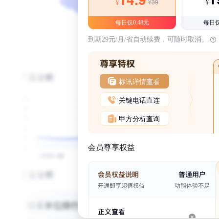
¥39
¥
¥
每日仅0.48元
每日仅
到期29元/月/省自动续费，可随时取消。
标讯详情查看
关键电话直连
甲方分析查询
会员尊享权益