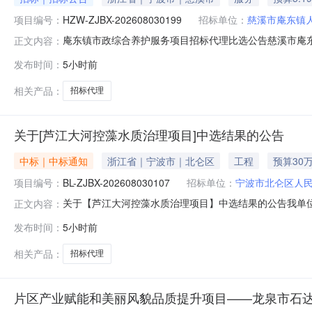
项目编号：
HZW-ZJBX-202608030199
招标单位：
慈溪市庵东镇
庵东镇市政综合养护服务项目招标代理比选公告慈溪市庵
正文内容：
项目登记号：HZW-ZJBX-202608030199项目
发布时间：
5小时前
养护服务招标代理中介服务完成期限要求：60天质量要求
范围：费率范围
相关产品：
招标代理
关于[芦江大河控藻水质治理项目]中选结果的公告
中标｜中标通知
浙江省｜宁波市｜北仑区
工程
预算30
项目编号：
BL-ZJBX-202608030107
招标单位：
宁波市北仑区人
关于【芦江大河控藻水质治理项目】中选结果的公告我单位于2
正文内容：
机构，现将中选结果相关事项公告如下：项目编号：BL-ZJ
发布时间：
5小时前
称：芦江大河控藻水质治理项目中介服务事项：招标代理选取中介时
相关产品：
招标代理
片区产业赋能和美丽风貌品质提升项目——龙泉市石达