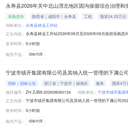
永寿县2026年关中北山渭北地区固沟保塬综合治理
采购意向
陕西省｜咸阳市｜永寿县
工程
预算24.25万元
招标单位：
永寿县林业工作站
永寿县林业工作站2026年08月至2026年09月政府采
正文内容：
区固沟保塬综合治理和生态保护修复项目招标代理项目所在采
发布时间：
5小时前
县2026年关中北山渭北地区固沟保塬综合治理和生态保护修复
相关产品：
招标代理
宁波市镇开集团有限公司及其纳入统一管理的下属公司
招标｜招标公告
浙江省｜宁波市｜镇海区
服务
预算4万
项目编号：
ZH-ZJBX-202608060134
招标单位：
宁波市镇开集团
宁波市镇开集团有限公司及其纳入统一管理的下属公司20
正文内容：
理”中介服务机构，现将有关内容公告如下：一、项目概况及竞价
发布时间：
5小时前
年资金存放定点服务机构招标项目中介服务事项：招标代
算：0万元服务内容：
相关产品：
招标代理