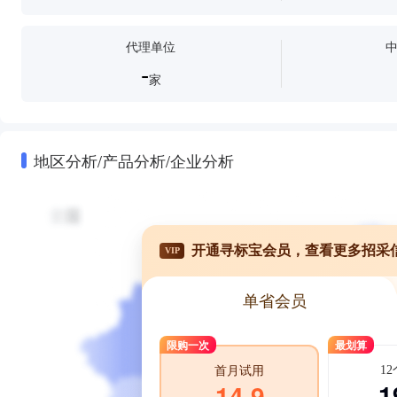
代理单位
-
家
地区分析/产品分析/企业分析
开通寻标宝会员，查看更多招采
VIP
单省会员
限购一次
最划算
1
首月试用
1
14.9