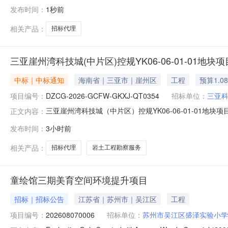
Y3301100000018916001建设单位杭州市余
发布时间：
1秒前
金额）工期项目负责人杭州天瀚项目管理有限公司0(含)~5(不
相关产品：
招标代理
三亚崖州湾科技城(中片区)控规YK06-06-01-01地
中标｜中标通知
海南省｜三亚市｜崖州区
工程
预算1.0
项目编号：
DZCG-2026-GCFW-GKXJ-QT0354
招标单位：
三亚
三亚崖州湾科技城（中片区）控规YK06-06-01-01地块
正文内容：
价项目名称三亚崖州湾科技城（中片区）控规YK06-06-01
发布时间：
3小时前
2026-08-0612:00:00最低报价0.81351（万元）最高报价
相关产品：
招标代理
岩土工程勘察服务
童绘馆三期美育空间环境提升项目
招标｜招标公告
江苏省｜苏州市｜吴江区
工程
项目编号：
202608070006
招标单位：
苏州市吴江区盛泽实验小学