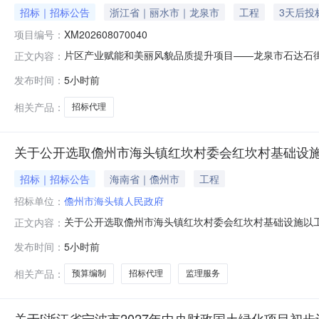
招标｜招标公告
浙江省｜丽水市｜龙泉市
工程
3天后投
项目编号：
XM202608070040
片区产业赋能和美丽风貌品质提升项目——龙泉市石达石
正文内容：
（招标代理）竞价公告龙泉市石达石街道林垟村（单位）
发布时间：
5小时前
市中介服务网上交易平台进行公开竞价，现将有关内容公告
要求：15天4.报价方式：下浮率5.中介
相关产品：
招标代理
关于公开选取儋州市海头镇红坎村委会红坎村基础设施
招标｜招标公告
海南省｜儋州市
工程
招标单位：
儋州市海头镇人民政府
关于公开选取儋州市海头镇红坎村委会红坎村基础设施以
正文内容：
民政府二、项目名称：儋州市海头镇红坎村委会红坎村基
发布时间：
5小时前
务范围内容：（一）选取预算编制（含招标控制价及工程
述范围中的1个事项投标。五、资质要求：（一）选
相关产品：
预算编制
招标代理
监理服务
关于[浙江省宁波市2027年中央财政国土绿化项目初步