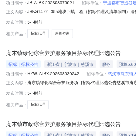
项目编号：
JB-ZJBX-202608070021
招标单位：
宁波都市智造谷
JBKG14-01-05a地块回填工程（招标代理及清单
正文内容：
务机构，现将有关内容公告如下：一、项目概况及竞价要求项目登记
发布时间：
5小时前
造价咨询；招标代理项目地点：江北区项目基本情况：位于
相关产品：
招标代理
造价咨询
庵东镇绿化综合养护服务项目招标代理比选公告
招标｜招标公告
浙江省｜宁波市｜慈溪市
服务
预算5.6
项目编号：
HZW-ZJBX-202608030242
招标单位：
慈溪市庵东镇
庵东镇绿化综合养护服务项目招标代理比选公告慈溪市庵
正文内容：
项目登记号：HZW-ZJBX-202608030242项目
发布时间：
5小时前
容：养护服务招标代理中介服务完成期限要求：60天质量
控制范围：费率范
相关产品：
招标代理
庵东镇市政综合养护服务项目招标代理比选公告
招标｜招标公告
浙江省｜宁波市｜慈溪市
服务
预算5.1