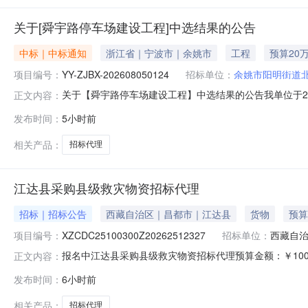
关于[舜宇路停车场建设工程]中选结果的公告
中标｜中标通知
浙江省｜宁波市｜余姚市
工程
预算20
项目编号：
YY-ZJBX-202608050124
招标单位：
余姚市阳明街道
关于【舜宇路停车场建设工程】中选结果的公告我单位于202
正文内容：
现将中选结果相关事项公告如下：项目编号：YY-ZJBX-
发布时间：
5小时前
称：舜宇路停车场建设工程中介服务事项：招标代理选取中介时间
相关产品：
招标代理
江达县采购县级救灾物资招标代理
招标｜招标公告
西藏自治区｜昌都市｜江达县
货物
预算
项目编号：
XZCDC25100300Z20262512327
招标单位：
西藏自
报名中江达县采购县级救灾物资招标代理预算金额：￥100
正文内容：
优惠下浮率/折扣率报价评选方式：综合评分评分标准(下载)预览
发布时间：
6小时前
间：2026-08-0716:07:53采购编号：XZCDC25
相关产品：
招标代理