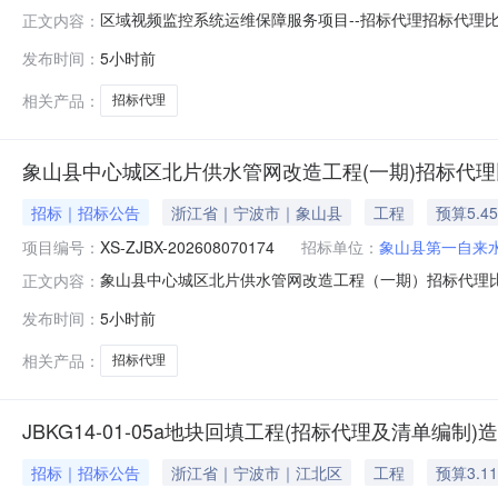
区域视频监控系统运维保障服务项目--招标代理招标代理
正文内容：
一、项目概况及竞价要求项目登记号：BL-ZJBX-202
发布时间：
5小时前
基本情况：区域视频监控系统运维保障服务项目--招标代理
无比选办法：其
相关产品：
招标代理
象山县中心城区北片供水管网改造工程(一期)招标代
招标｜招标公告
浙江省｜宁波市｜象山县
工程
预算5.4
项目编号：
XS-ZJBX-202608070174
招标单位：
象山县第一自来
象山县中心城区北片供水管网改造工程（一期）招标代理
正文内容：
一、项目概况及竞价要求项目登记号：XS-ZJBX-202
发布时间：
5小时前
项目基本情况：本项目共改造DN20-DN600给水管道
求：合格比选办
相关产品：
招标代理
JBKG14-01-05a地块回填工程(招标代理及清单编制
招标｜招标公告
浙江省｜宁波市｜江北区
工程
预算3.1