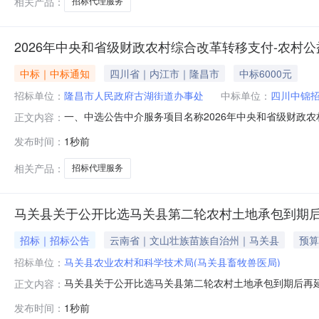
相关产品：
招标代理服务
2026年中央和省级财政农村综合改革转移支付-农村
中标｜中标通知
四川省｜内江市｜隆昌市
中标6000元
招标单位：
隆昌市人民政府古湖街道办事处
中标单位：
四川中锦
一、中选公告中介服务项目名称2026年中央和省级财政
正文内容：
额6000元选取类型直接选取二、委托单位联系方式项目委
发布时间：
1秒前
2026年08月07日17:53:53四、中标须知请于
中介交易信息发布
相关产品：
招标代理服务
马关县关于公开比选马关县第二轮农村土地承包到期后
招标｜招标公告
云南省｜文山壮族苗族自治州｜马关县
预算
招标单位：
马关县农业农村和科学技术局(马关县畜牧兽医局)
马关县关于公开比选马关县第二轮农村土地承包到期后再
正文内容：
30年试点项目招标代理机构的公告为规范有序推进马关县
发布时间：
1秒前
《中华人民共和国招标投标法》《中华人民共和国政府采