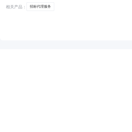
定本项目招标代理机构。现将有关比选事项公告
相关产品：
招标代理服务
NEW
HOT
5折起
暂时没有搜索结果…