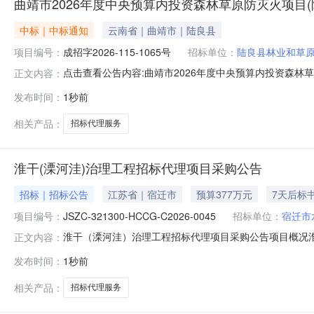
曲靖市2026年度中央预算内投资森林草原防灭火项目(
中标｜中标通知
云南省｜曲靖市｜陆良县
项目编号：
成招字2026-115-1065号
招标单位：
陆良县林业和草
点击查看公告内容:曲靖市2026年度中央预算内投资森林
正文内容：
发布时间：
1秒前
相关产品：
招标代理服务
淮干(溧河洼)治理工程招标代理项目采购公告
招标｜招标公告
江苏省｜宿迁市
预算377万元
7天后标
项目编号：
JSZC-321300-HCCG-C2026-0045
招标单位：
宿迁市
淮干（溧河洼）治理工程招标代理项目采购公告项目概况淮干（溧
正文内容：
提供的时间内，通过“苏采云”系统（网址：http://jszfc
发布时间：
1秒前
中，找到本项目获取采购文件（后缀名为“.kedt”）。获取采
相关产品：
招标代理服务