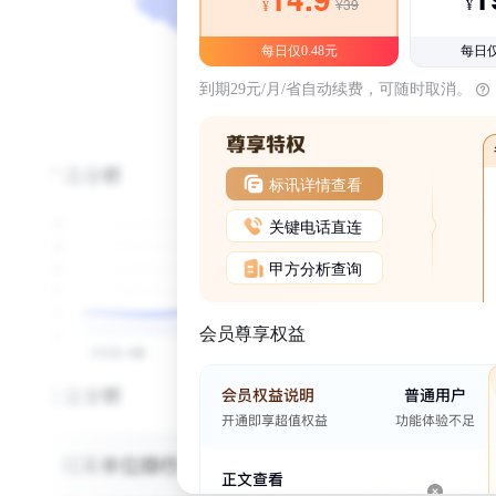
¥39
¥
¥
每日仅0.48元
每日仅
到期29元/月/省自动续费，可随时取消。
标讯详情查看
关键电话直连
甲方分析查询
会员尊享权益