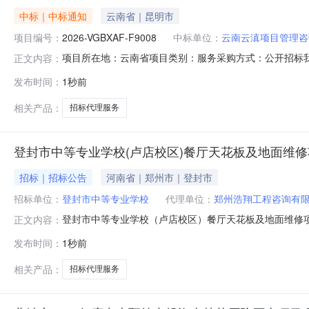
中标｜中标通知
云南省｜昆明市
项目编号：
2026-VGBXAF-F9008
中标单位：
云南云滇项目管理咨
项目所在地：云南省项目类别：服务采购方式：公开招标
正文内容：
结果公示如下：一、项目名称：临沧某部仓库安保保障服务项目招标
发布时间：
1秒前
果：采购包（1）：第一名：云南云滇项目管理咨询有限
三名：云南同德招
相关产品：
招标代理服务
登封市中等专业学校(卢店校区)餐厅天花板及地面维
招标｜招标公告
河南省｜郑州市｜登封市
招标单位：
登封市中等专业学校
代理单位：
郑州浩翔工程咨询有
登封市中等专业学校（卢店校区）餐厅天花板及地面维修
正文内容：
一、项目名称登封市中等专业学校（卢店校区）餐厅天花板
发布时间：
1秒前
公告期限自本公告发布之日起1个工作日。四、其他补充事宜无五
相关产品：
招标代理服务