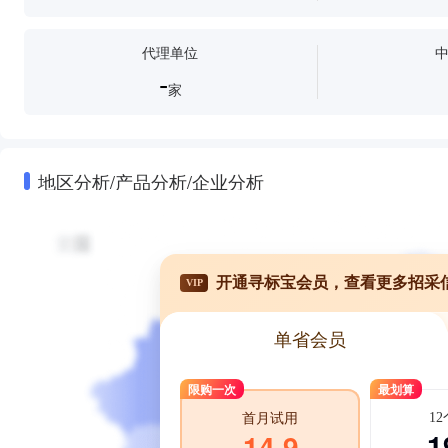
代理单位
-
家
地区分析/产品分析/企业分析
开通寻标宝会员，查看更多招采
VIP
单省会员
限购一次
最划算
1
首月试用
1
14.9