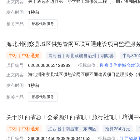
关于遴选澄迈县第一小学挡土墙修复工程（一期）澄和阶
正文内容：
土墙修复工程（一期）、澄迈县第一小学阶梯走廊雨蓬工
发布时间：
1秒前
称：澄迈县第一小学挡土墙修复工程（一期）、澄迈县第一
（一期）、澄迈县第一小学阶梯走廊雨蓬工程（二
相关产品：
招标代理服务
海北州刚察县城区供热管网互联互通建设项目监理服
中标｜中标通知
青海省｜海北藏族自治州｜刚察县
中标830
项目编号：
62026080653128989
招标单位：
刚察县住房城乡建设
海北州刚察县城区供热管网互联互通建设项目监理服务（项目编
正文内容：
管网互联互通建设项目监理服务项目编号：62026080653
发布时间：
1秒前
县报价起止时间：2026-08-0616:47-2026-08
相关产品：
招标代理服务
关于[江西省总工会采购江西省职工旅行社“职工培训中
中标｜中标通知
江西省｜南昌市｜东湖区
预算254万元
项目编号：
3600000145029092608041053
招标单位：
江西省总