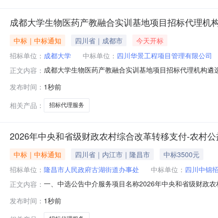
成都大学生物医药产教融合实训基地项目招标代理机构
中标｜中标通知
四川省｜成都市
今天开标
招标单位：
成都大学
中标单位：
四川华景工程项目管理有限公司
成都大学生物医药产教融合实训基地项目招标代理机构遴选
正文内容：
开评标工作。经评审委员会审定，现将比选结果公示如下
发布时间：
1秒前
川明清工程咨询有限公司本次比选结果公示期：1个工作
2026年8月7日一审：郑衡二审：邱娜三审
相关产品：
招标代理服务
2026年中央和省级财政农村综合改革转移支付-农村
中标｜中标通知
四川省｜内江市｜隆昌市
中标3500元
招标单位：
隆昌市人民政府古湖街道办事处
中标单位：
四川中锦
一、中选公告中介服务项目名称2026年中央和省级财政
正文内容：
金额3500元选取类型直接选取二、委托单位联系方式项目
发布时间：
1秒前
2026年08月07日17:53:44四、中标须知请于
中介交易信息发