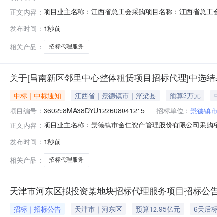
项目业主名称：江西省总工会采购项目名称：江西省总工
正文内容：
编码：3600000145029092608041053服务类型：
发布时间：
1秒前
明：按照低价选取洽谈时间：3（个工作日）签订合同时间
相关产品：
招标代理服务
关于[昌南新区邻里中心整体租赁项目招标代理]中选结
中标｜中标通知
江西省｜景德镇市｜浮梁县
预算3万元
项目编号：
360298MA38DYU122608041215
招标单位：
景德镇
项目业主名称：景德镇市金仁资产管理股份有限公司采购
正文内容：
360298MA38DYU122608041215服务类型：工程
发布时间：
1秒前
赣招协字【2021】07号标准下浮洽谈时间：3（个工作
相关产品：
招标代理服务
天津市河东区拟投资某地块招标代理服务项目招标公
招标｜招标公告
天津市｜河东区
预算12.95亿元
6天后