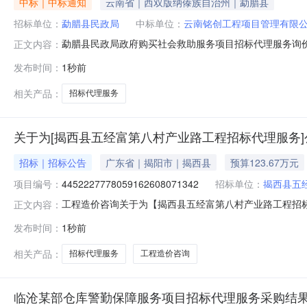
中标｜中标通知
云南省｜西双版纳傣族自治州｜勐腊县
招标单位：
勐腊县民政局
中标单位：
云南铭创工程项目管理有限
勐腊县民政局政府购买社会救助服务项目招标代理服务询
正文内容：
组及县民政局党组研究决定，现将询价结果公示如下：一、
发布时间：
1秒前
机构名称：云南铭创工程项目管理有限公司。2.中选服
招协〔2026〕11号）文件规定，下浮
相关产品：
招标代理服务
关于为[揭西县五经富第八村产业路工程招标代理服务]
招标｜招标公告
广东省｜揭阳市｜揭西县
预算123.67万元
项目编号：
4452227778059162608071342
招标单位：
揭西县五
工程造价咨询关于为【揭西县五经富第八村产业路工程招标代
正文内容：
村民委员会公开选取工程造价咨询中介服务机构，现将相
发布时间：
1秒前
服务事项无（属于非行政管理的中介服务项目采购）投资审批项目否采
相关产品：
招标代理服务
工程造价咨询
临沧某部仓库警勤保障服务项目招标代理服务采购结果公示(20