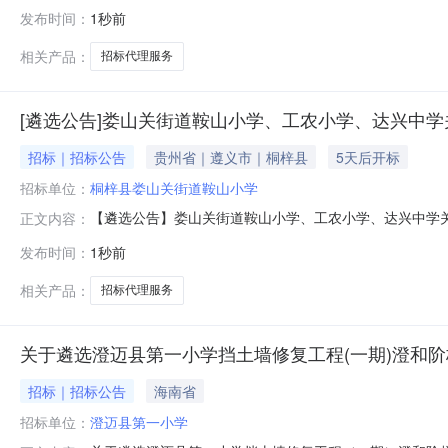
发布时间：
1秒前
相关产品：
招标代理服务
[遴选公告]娄山关街道鞍山小学、工农小学、达兴中
招标｜招标公告
贵州省｜遵义市｜桐梓县
5天后开标
招标单位：
桐梓县娄山关街道鞍山小学
【遴选公告】娄山关街道鞍山小学、工农小学、达兴中学
正文内容：
长合法权益，依据省教育厅省市场监督管理局关于印发《
发布时间：
1秒前
服联合采购选用组织决定公开遴选一家专业招标代理机构
娄山关街道鞍山小学、工农小学、达兴中学三所学校
相关产品：
招标代理服务
关于遴选澄迈县第一小学挡土墙修复工程(一期)澄和阶
招标｜招标公告
海南省
招标单位：
澄迈县第一小学