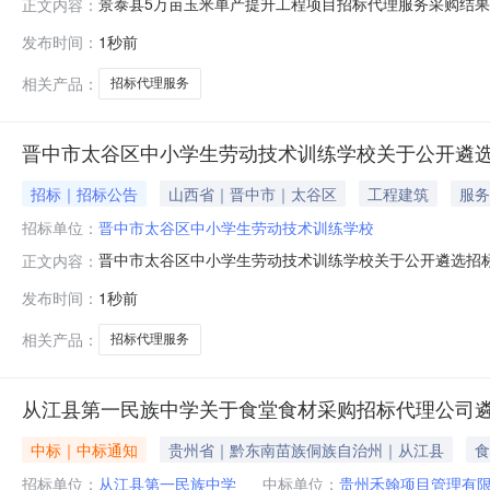
景泰县5万亩玉米单产提升工程项目招标代理服务采购结
正文内容：
2026-08-0818:21:42公示截止时间2026-08-
发布时间：
1秒前
在政府采购限额以下自主采购平台中进行招标采购，自2026年
相关产品：
招标代理服务
晋中市太谷区中小学生劳动技术训练学校关于公开遴
招标｜招标公告
山西省｜晋中市｜太谷区
工程建筑
服务
招标单位：
晋中市太谷区中小学生劳动技术训练学校
晋中市太谷区中小学生劳动技术训练学校关于公开遴选招
正文内容：
民共和国招标投标法》等相关规定，我校拟公开遴选招标
发布时间：
1秒前
机构二、服务内容为晋中市太谷区中小学生劳动技术训练
告；（三）组织开标、评标活动；（四）协助签订服
相关产品：
招标代理服务
从江县第一民族中学关于食堂食材采购招标代理公司
中标｜中标通知
贵州省｜黔东南苗族侗族自治州｜从江县
食
招标单位：
从江县第一民族中学
中标单位：
贵州禾翰项目管理有