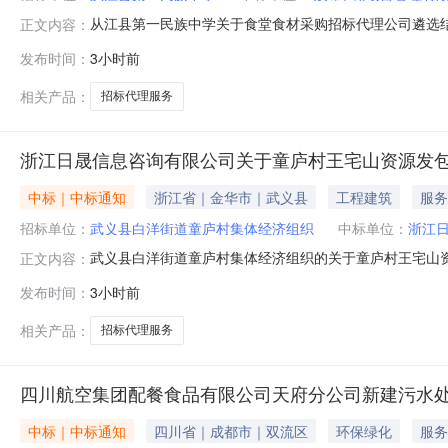
从江县第一民族中学关于食堂食材采购招标代理公司遴选
正文内容：
选评审工作已顺利完成。评审工作组对各家参选单位的资质
发布时间：
3小时前
年8月8日至2026年8月14日。公示期间，任何单位或个
示期满无异议后，学校将按
相关产品：
招标代理服务
浙江日晟信息咨询有限公司关于童庐村王宅山资源发
中标｜中标通知
浙江省｜金华市｜武义县
工程建筑
服务
招标单位：
武义县白洋街道童庐村集体经济组织
中标单位：
浙江
武义县白洋街道童庐村集体经济组织的关于童庐村王宅山资源发
正文内容：
参与武义县白洋街道童庐村集体经济组织（单位）关于童庐
发布时间：
3小时前
内与项目委托单位联系人接洽，并做好签订中介服务合同等相
组织2026-
相关产品：
招标代理服务
四川航空集团配餐食品有限公司天府分公司新建污水
中标｜中标通知
四川省｜成都市｜双流区
环保绿化
服务