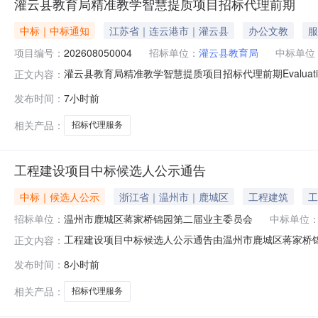
灌云县教育局精准教学智慧提质项目招标代理前期
中标｜中标通知
江苏省｜连云港市｜灌云县
办公文教
服
项目编号：
202608050004
招标单位：
灌云县教育局
中标单位
灌云县教育局精准教学智慧提质项目招标代理前期EvaluationOnly
正文内容：
中标公告【发布时间：2026年08月05日16:35:3
发布时间：
7小时前
元报价中标。请于自本公告发布起三日内与项目委托单位
相关产品：
招标代理服务
工程建设项目中标候选人公示通告
中标｜候选人公示
浙江省｜温州市｜鹿城区
工程建筑
工
招标单位：
温州市鹿城区蒋家桥锦园第二届业主委员会
中标单位
工程建设项目中标候选人公示通告由温州市鹿城区蒋家桥锦
正文内容：
在温州市瓯海区新桥街道金蟾大道533号三楼公开开标。按
发布时间：
8小时前
元。根据《中华人民共和国招标投标法实施条例》规定，
向招标人提出异议。投标人或者其他利
相关产品：
招标代理服务