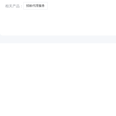
相关产品：
招标代理服务
NEW
HOT
5折起
暂时没有搜索结果…