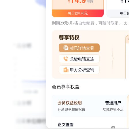
¥39
¥
¥
每日仅0.48元
每日仅
到期29元/月/省自动续费，可随时取消。
标讯详情查看
关键电话直连
甲方分析查询
会员尊享权益