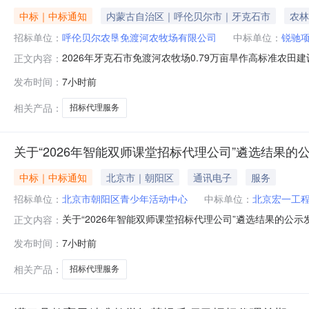
中标｜中标通知
内蒙古自治区｜呼伦贝尔市｜牙克石市
农林
招标单位：
呼伦贝尔农垦免渡河农牧场有限公司
中标单位：
锐驰
2026年牙克石市免渡河农牧场0.79万亩旱作高标准农
正文内容：
选（成交）信息中选人名称：锐驰项目管理有限公司中选金额：人
发布时间：
7小时前
壹万伍仟元整）；监理招标代理服务费：人民币10000
相关产品：
招标代理服务
关于“2026年智能双师课堂招标代理公司”遴选结果的
中标｜中标通知
北京市｜朝阳区
通讯电子
服务
招标单位：
北京市朝阳区青少年活动中心
中标单位：
北京宏一工
关于“2026年智能双师课堂招标代理公司”遴选结果的公示发
正文内容：
司遴选结果公示.docx
发布时间：
7小时前
相关产品：
招标代理服务