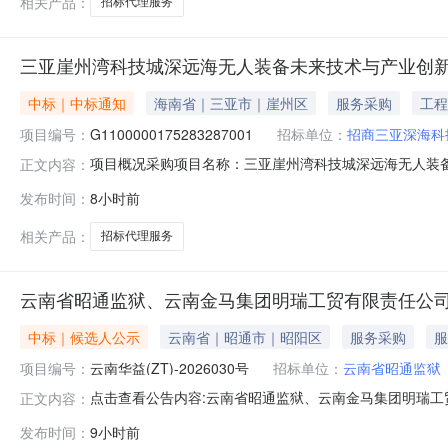
相关产品：
招标代理服务
三亚崖州湾科技城深远海无人装备未来技术与产业创
中标｜中标通知
海南省｜三亚市｜崖州区
服务采购
工程
项目编号：
G1100000175283287001
招标单位：
招商三亚深海科
项目概况采购项目名称：三亚崖州湾科技城深远海无人装备未来
正文内容：
州湾科技城深远海无人装备未来技术与产业创新平台项目一期施
发布时间：
8小时前
购人地址：海南省三亚市崖州区深海科技城综合服务中心T
选人信
相关产品：
招标代理服务
云南省昭通监狱、云南金马集团明瑞工贸有限责任公司
中标｜候选人公示
云南省｜昭通市｜昭阳区
服务采购
服
项目编号：
云南华益(ZT)-2026030号
招标单位：
云南省昭通监狱
点击查看公告内容:云南省昭通监狱、云南金马集团明瑞工贸
正文内容：
发布时间：
9小时前