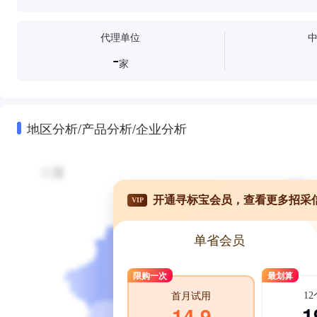
代理单位
-
家
地区分析/产品分析/企业分析
开通寻标宝会员，查看更多招采
VIP
单省会员
限购一次
最划算
1
首月试用
1
14.9