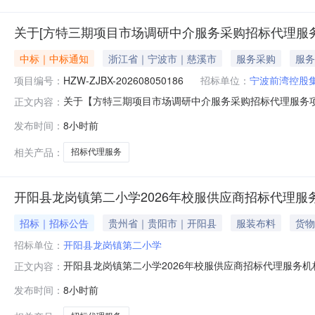
关于[方特三期项目市场调研中介服务采购招标代理服
中标｜中标通知
浙江省｜宁波市｜慈溪市
服务采购
服务
项目编号：
HZW-ZJBX-202608050186
招标单位：
宁波前湾控股
关于【方特三期项目市场调研中介服务采购招标代理服务项目】
正文内容：
标代理”中介服务机构，现将中选结果相关事项公告如下：项目
发布时间：
8小时前
购项目名称：方特三期项目市场调研中介服务采购招标代理服务项
相关产品：
招标代理服务
开阳县龙岗镇第二小学2026年校服供应商招标代理服
招标｜招标公告
贵州省｜贵阳市｜开阳县
服装布料
货物
招标单位：
开阳县龙岗镇第二小学
开阳县龙岗镇第二小学2026年校服供应商招标代理服务
正文内容：
华人民共和国政府采购法实施条例》及《贵阳贵安中小学
发布时间：
8小时前
一、项目概况1.项目名称：开阳县龙岗镇第二小学2026
布采购公告、组织竞争性谈判活