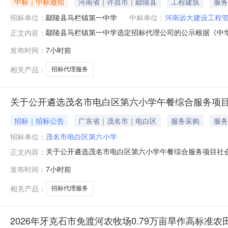
中标｜中标通知
河南省｜许昌市｜鄢陵县
工程建筑
服务
招标单位：
鄢陵县马栏镇第一中学
中标单位：
河南远大建设工程
鄢陵县马栏镇第一中学选定招标代理公司的公示根据《中
正文内容：
确定中选单位，现将结果公示如下：一、项目基本情况1.
发布时间：
7小时前
设工程管理有限公司2.服务范围：负责本项目的招标方案
年8月9日一天。四、异议提出公示期
相关产品：
招标代理服务
关于公开遴选茂名市电白区第六小学午餐综合服务项
招标｜招标公告
广东省｜茂名市｜电白区
服务采购
服务
招标单位：
茂名市电白区第六小学
关于公开遴选茂名市电白区第六小学午餐综合服务项目社
正文内容：
构：为规范我校午餐服务采购流程，确保采购活动公平、
发布时间：
7小时前
备专业资质的招标代理机构，承担本项目招标代理服务工
1.具有专业的招标代理团队，团队成员具备相应的专
相关产品：
招标代理服务
2026年牙克石市免渡河农牧场0.79万亩旱作高标准