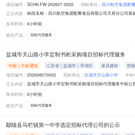
项目编号：
SCHK-FW-202607-0025
招标单位：
四川航空集团配
标段名称：四川航空集团配餐食品有限公司天府分公司新建污水
正文内容：
府分公司新建污水处理站招标代理服务谈判采购项目招标人：四
发布时间：
6小时前
集团配餐食品有限公司天府分公司新建污水处理站招标代理服
包
相关产品：
招标代理服务
盐城市天山路小学定制书柜采购项目招标代理服务
中标｜中标通知
江苏省｜盐城市｜亭湖区
家具建材
货物
项目编号：
202608070002
招标单位：
盐城市天山路小学
中标
盐城市天山路小学定制书柜采购项目招标代理服务中标公告【
正文内容：
招标代理服务中介服务项目公开招标，以2000.0元报
发布时间：
6小时前
委托单位联系人：夏其标，联系电话：13375253565。
类
相关产品：
招标代理服务
鄢陵县马栏镇第一中学选定招标代理公司的公示