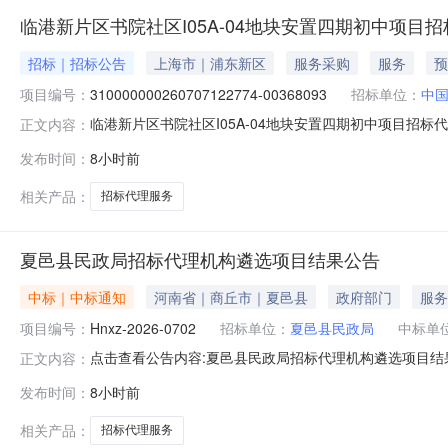
临港新片区书院社区I05A-04地块安置四期初中项目
招标｜招标公告
上海市｜浦东新区
服务采购
服务
预
项目编号：
310000000260707122774-00368093
招标单位：
中国
临港新片区书院社区I05A-04地块安置四期初中项目招标代
正文内容：
潜在供应商应在上海市政府采购网获取采购文件，并于2026
发布时间：
8小时前
PotentialSuppliersforBiddingAgencyServicesfortheJun
相关产品：
招标代理服务
夏邑县民政局招标代理机构遴选项目结果公告
中标｜中标通知
河南省｜商丘市｜夏邑县
政府部门
服务
项目编号：
Hnxz-2026-0702
招标单位：
夏邑县民政局
中标单
点击查看公告内容:夏邑县民政局招标代理机构遴选项目结果公
正文内容：
发布时间：
8小时前
相关产品：
招标代理服务