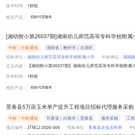
名称：东台市实验中学直饮水机滤芯更换及维保招标代理采购
发布时间：
1秒前
公司联系方式：19051568888六、合同主体信息1.主
相关产品：
招标代理服务
[湘幼附小第26037期]湘南幼儿师范高等专科学校
中标｜中标通知
湖南省｜郴州市｜北湖区
招标单位：
湘南幼儿师范高等专科学校附属小学
中标单位：
湖南
【湘幼附小第26037期】湘南幼儿师范高等专科学校附
正文内容：
校附属小学学生校服采购项目代理机构选取需求公告》相
发布时间：
1秒前
审，本次代理机构选取工作已完成。现将选取结果公示如下:
间，如对本次代理机构选取结果有异议，
相关产品：
招标代理服务
景泰县5万亩玉米单产提升工程项目招标代理服务采购
中标｜中标通知
甘肃省｜白银市｜景泰县
服务采购
工程
项目编号：
JTNCJ-2026-006
招标单位：
景泰县农业农村局
中