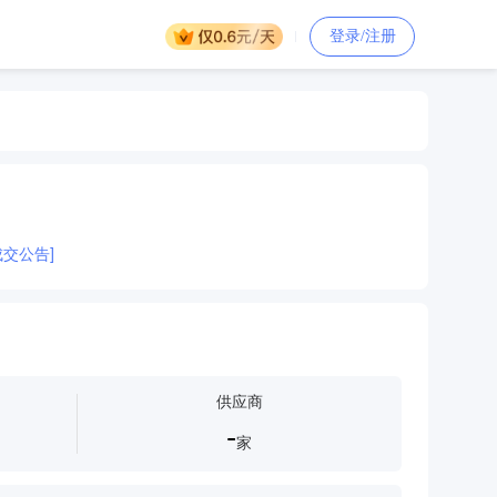
登录/注册
交公告]
供应商
-
家