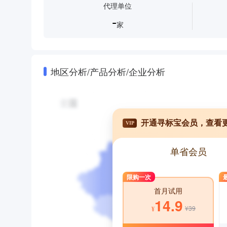
代理单位
-
家
地区分析/产品分析/企业分析
开通寻标宝会员，查看
VIP
单省会员
限购一次
首月试用
14.9
¥39
¥