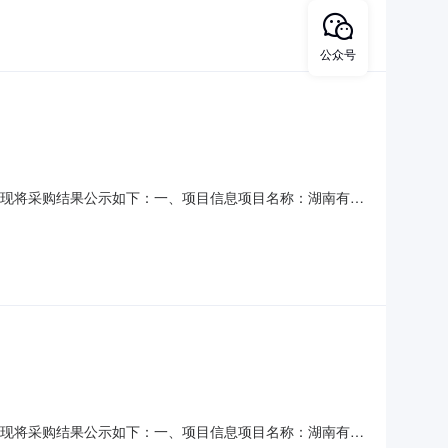
用代码或组织机构代码：580929755采购单位预算
公众号
结束，现将采购结果公示如下：一、项目信息项目名称：湖南有色
439900项目所在行政区划名称：湖南省本级报价起止时间：-
用代码或组织机构代码：580929755采购单位预算
结束，现将采购结果公示如下：一、项目信息项目名称：湖南有色