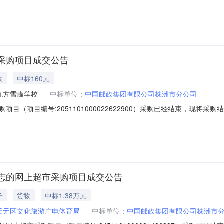
目项目编号：2351101000026097988项目所在行政区划编码：
业技术学院采购单位地址：株洲云龙示范区盘龙路88号采购单位统一社会信
采购项目成交公告
物
中标160元
九方雪峰学校
中标单位：
中国邮政集团有限公司株洲市分公司
目（项目编号:2051101000022622900）采购已经结束，现将
01000022622900项目联系人:张玖金项目联系电话:/采购计划信息：
购单位名称:株洲市九方雪峰学校采购单位地址:石峰区雪峰山1号采购单位联系
志的网上超市采购项目成交公告
子
货物
中标1.38万元
天元区文化旅游广电体育局
中标单位：
中国邮政集团有限公司株洲市