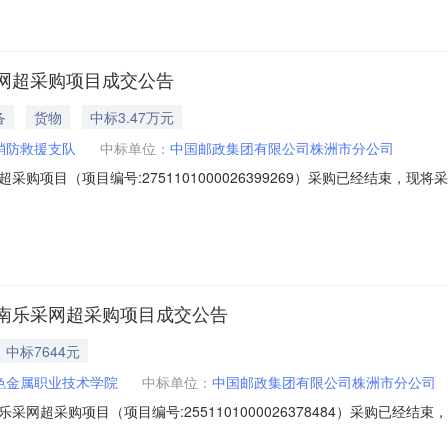
网超采购项目成交公告
备
货物
中标3.47万元
消防救援支队
中标单位：
中国邮政集团有限公司株洲市分公司
购项目（项目编号:2751101000026399269）采购已经结束，
2751101000026399269项目所在行政区划编码：430299
址：株洲市芦淞区太子路519号采购单位统一社会信用代码或组织机构代码：
南乐采网超采购项目成交公告
中标7644元
色金属职业技术学院
中标单位：
中国邮政集团有限公司株洲市分公司
网超采购项目（项目编号:2551101000026378484）采购已经
目项目编号：2551101000026378484项目所在行政区划编码：