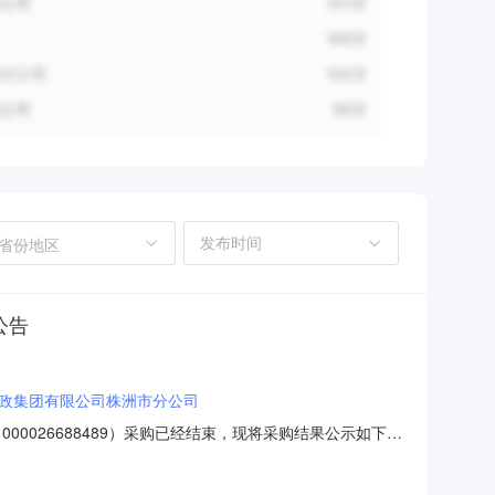
省份地区
公告
政集团有限公司株洲市分公司
0026688489）采购已经结束，现将采购结果公示如下：
号：2651101000026688489项目所在行政区划
专科学校附属第一医院（湖南省直中医医院）采购单位地址：