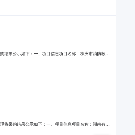
现将采购结果公示如下：一、项目信息项目名称：株洲市消防救援
项目所在行政区划名称：株洲市本级报价起止时间：-二、采购单位
006727008采购单位预算编码：206001
结束，现将采购结果公示如下：一、项目信息项目名称：湖南有色
439900项目所在行政区划名称：湖南省本级报价起止时间：-