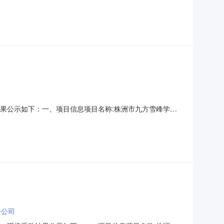
439900项目所在行政区划名称：湖南省本级报价起止时间：-
用代码或组织机构代码：580929755采购单位预算
采购结果公示如下：一、项目信息项目名称:株洲市九方雪峰学校
项目所在行政区划编码:430204项目所在行政区划名称:湖南省
人和联系方式:张玖金:15200479
分公司