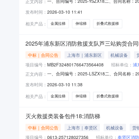
一、合同编号：2025-YSZX18二、合同名称：2
正文内容：
度灭火救援类装备集中采购项目五、合同主体采购
发布时间：
2026-03-10 11:41
址：江西省九江市濂溪区城东港区沿江工业基地九湖
相关产品：
金属拉梯
伸缩梯
折叠式救援梯
2025年浦东新区消防救援支队芦三站购货合同L
中标｜合同公告
上海市｜浦东新区
机械设备
项目编号：
MB2F324801766473564408
招标单位：
浦
一、合同编号：2025-LSZX18二、合同名称：2
正文内容：
度灭火救援类装备集中采购项目五、合同主体采购
发布时间：
2026-03-10 11:38
址：江西省九江市濂溪区城东港区沿江工业基地九湖
相关产品：
金属拉梯
伸缩梯
折叠式救援梯
灭火救援类装备包件18:消防梯
中标｜合同公告
上海市｜奉贤区
机械设备
货
项目编号：
0613-257128027356
招标单位：
奉贤区消