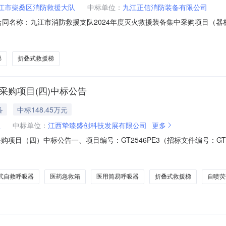
江市柴桑区消防救援大队
中标单位：
九江正信消防装备有限公司
-CS二、合同名称：九江市消防救援支队2024年度灭火救援装备集中采购项目
项目名称：江西省九江市柴桑区消防救援大队2024年度灭火救援装备集中采购
系方式：18000724775供应商（乙方）：九江正信消防装备有限公司地
梯
折叠式救援梯
采购项目(四)中标公告
备
中标148.45万元
队
中标单位：
江西挚臻盛创科技发展有限公司
更多
购项目（四）中标公告一、项目编号：GT2546PE3（招标文件编号：GT2
）信息供应商名称：第4包：山东万广安防科技有限公司供应商地址：山
00（万元）供应商名称：第12包：江西挚臻盛创科技发展有限公司供应商地址
式自救呼吸器
医药急救箱
医用简易呼吸器
折叠式救援梯
自喷荧