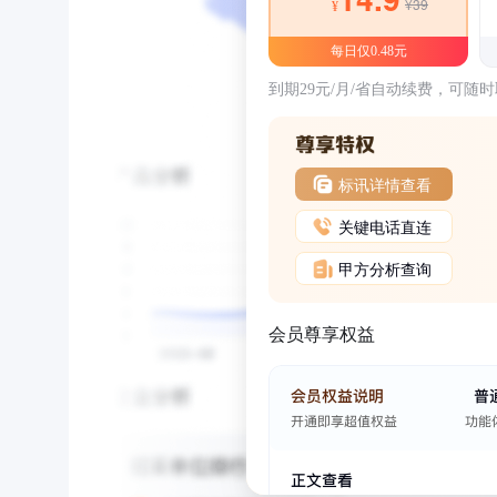
¥39
¥
每日仅0.48元
到期29元/月/省自动续费，可随
标讯详情查看
关键电话直连
甲方分析查询
会员尊享权益