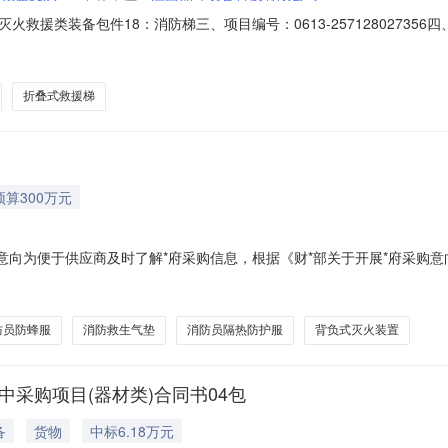
称：灭火救援类装备包件18：消防梯三、项目编号：0613-257128027
消防救援支队地址：上海市奉贤区南奉公路6815号联系方式：021-3
东路168号联系方式：0792-8325756六、合同主要信息主要标的
折叠式救援梯
预算300万元
购意向为便于供应商及时了解*府采购信息，根据《财*部关于开展*府采购意
采购意向公开如下：序号采购项目名称采购需求概况预算金额（万元）预计采
0把，挂钩梯20把，二节拉梯（6米）20把，二节拉梯（9米）10把，40m
防员防蜂服
消防救生气垫
消防员隔热防护服
背负式灭火装置
中采购项目(器材类)合同书04包
备
货物
中标6.18万元