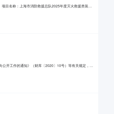
356四、项目名称：上海市消防救援总队2025年度灭火救援类装备
3610133供应商（乙方）：江西鼎峰装备科技有限公司地
名称：15米金属拉梯规格型号（或服务要求）：
向公开工作的通知》（财库〔2020〕10号）等有关规定，现
购时间（填写到月）备注发布日期1丹东市消防救援支队灭火
m水带（20米）500盘，40mm多功能水枪40把，.40m