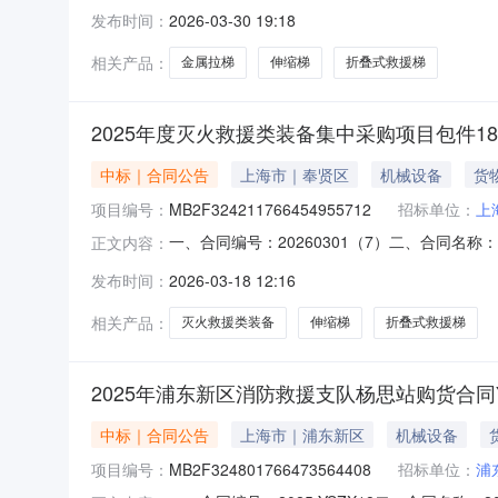
度灭火救援类装备集中采购项目五、合同主体采购
发布时间：
2026-03-30 19:18
址：江西省九江市濂溪区城东港区沿江工业基地九湖
相关产品：
金属拉梯
伸缩梯
折叠式救援梯
2025年度灭火救援类装备集中采购项目包件1
中标｜合同公告
上海市｜奉贤区
机械设备
货
项目编号：
MB2F324211766454955712
招标单位：
上
一、合同编号：20260301（7）二、合同名称：
正文内容：
称：上海总队2025年度灭火救援类装备集中采购
发布时间：
2026-03-18 12:16
应商（乙方）：江西鼎峰装备科技有限公司地址：
相关产品：
灭火救援类装备
伸缩梯
折叠式救援梯
2025年浦东新区消防救援支队杨思站购货合同Y
中标｜合同公告
上海市｜浦东新区
机械设备
项目编号：
MB2F324801766473564408
招标单位：
浦