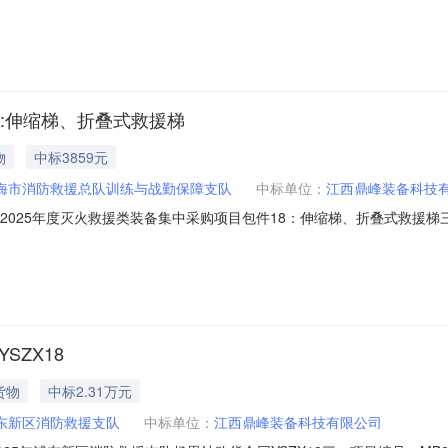
人（甲方）：浦东新区消防救援支队地址：杜鹃路260号联系方式：1811
东路168号联系方式：18270238574六、合同主要信息主要标的名
8:伸缩梯、折叠式救援梯
物
中标3859元
海市消防救援总队训练与战勤保障支队
中标单位：
江西鼎峰装备科技
2025年度灭火救援类装备集中采购项目包件18：伸缩梯、折叠式救援梯三、项目
项目五、合同主体采购人（甲方）：上海市消防救援总队训练与战勤保障支队地
江西省九江市濂溪区城东港区联系方式：0792-8110119六、合同
SZX18
货物
中标2.31万元
东新区消防救援支队
中标单位：
江西鼎峰装备科技有限公司