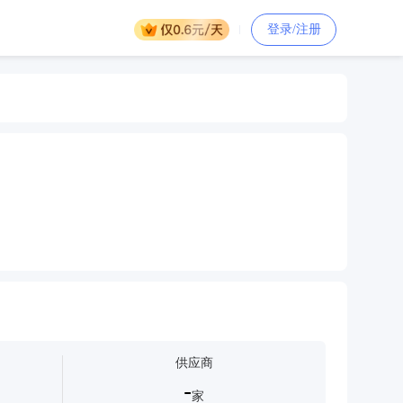
登录/注册
供应商
-
家