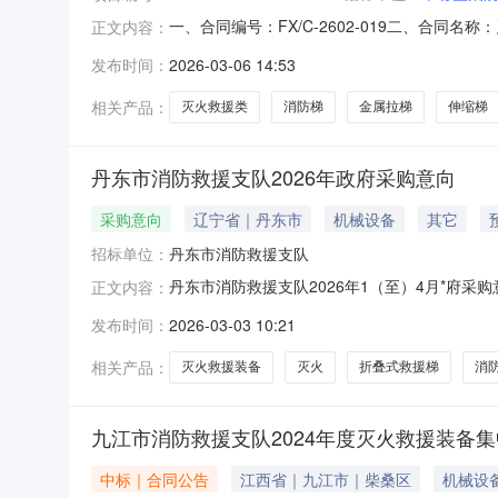
一、合同编号：FX/C-2602-019二、合同名
正文内容：
集中采购项目五、合同主体采购人（甲方）：奉贤区
发布时间：
2026-03-06 14:53
址：江西省九江市濂溪区城东港区沿江工业基地九湖
相关产品：
灭火救援类
消防梯
金属拉梯
伸缩梯
丹东市消防救援支队2026年政府采购意向
采购意向
辽宁省｜丹东市
机械设备
其它
招标单位：
丹东市消防救援支队
丹东市消防救援支队2026年1（至）4月*府采
正文内容：
将丹东市消防救援支队2026年1（至）4月
发布时间：
2026-03-03 10:21
救援装备采购灭火救援装备器材35类包括：单杠梯2
相关产品：
灭火救援装备
灭火
折叠式救援梯
消
九江市消防救援支队2024年度灭火救援装备集
中标｜合同公告
江西省｜九江市｜柴桑区
机械设