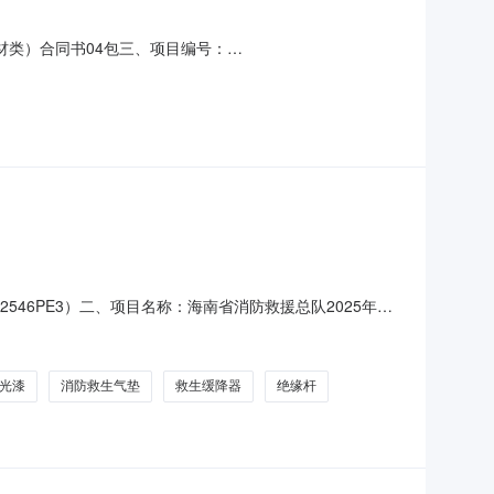
（器材类）合同书04包三、项目编号：
项目（器材类）五、合同主体采购人（甲方）：九江市柴桑区消防
址：江西省九江市濂溪区德化路466号阳光3655栋1101号
546PE3）二、项目名称：海南省消防救援总队2025年度
东省德州市陵城区边临镇东外环以西、天衢东路以北C地块
：江西省九江市濂溪区琴湖大道1198号九江数字经济产业园4
光漆
消防救生气垫
救生缓降器
绝缘杆