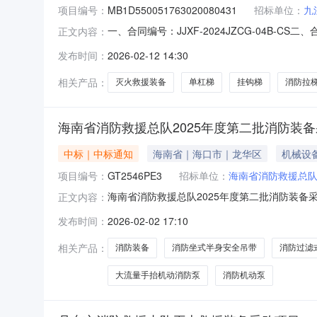
项目编号：
MB1D550051763020080431
招标单位：
九
一、合同编号：JJXF-2024JZCG-04B
正文内容：
MB1D550051763020080431四、
发布时间：
2026-02-12 14:30
救援大队地址：江西省九江市柴桑区锦绣大道6号联
联系方
相关产品：
灭火救援装备
单杠梯
挂钩梯
消防拉
海南省消防救援总队2025年度第二批消防装备
中标｜中标通知
海南省｜海口市｜龙华区
机械设
项目编号：
GT2546PE3
招标单位：
海南省消防救援总
海南省消防救援总队2025年度第二批消防装备采
正文内容：
第二批消防装备采购项目（四）三、中标（成交
发布时间：
2026-02-02 17:10
10号厂房中标（成交）金额：181.89100
号楼西区
相关产品：
消防装备
消防坐式半身安全吊带
消防过滤
大流量手抬机动消防泵
消防机动泵