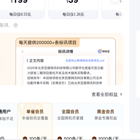
¥
¥
¥
每日仅0.55元
每日仅1.26元
每日仅1.08元
时取消。
查看全部权益