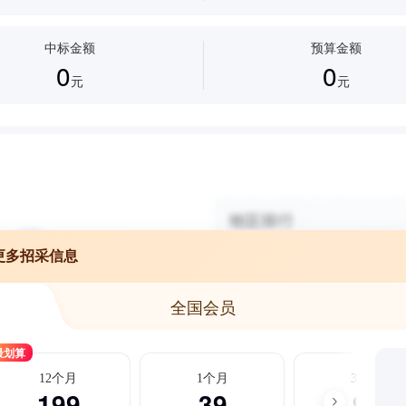
中标金额
预算金额
0
0
元
元
更多招采信息
全国会员
最划算
12个月
1个月
3个月
199
39
99