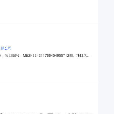
7060392供应商（乙方）：江西鼎峰装备科技有限公司地
称：15米金属拉梯规格型号（或服务要求
有限公司
编号：MB2F324211766454955712四、项目名
址：上海市洪南路258号联系方式：18917290019供
主要信息主要标的名称：折叠式救援梯规格型号（或服