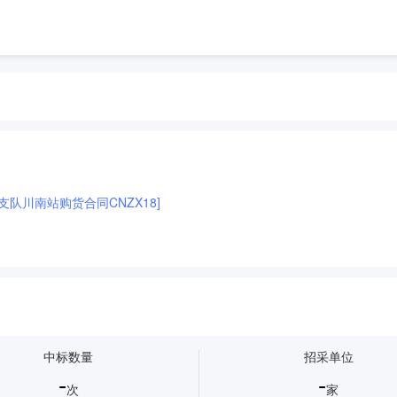
支队川南站购货合同CNZX18]
中标数量
招采单位
-
-
次
家