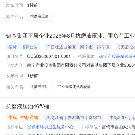
京能新能源等公司抗磨液压油采购项目】采购公告.pdf
发布时间：
1秒前
相关产品：
抗磨液压油
铝基集团下属企业2026年8月抗磨液压油、重负荷工
招标｜招标公告
广西壮族自治区｜南宁市｜邕宁区
3天后投
项目编号：
GCSB202607-01-0001
招标单位：
南宁产投高精铸造
南宁产业投资集团有限责任公司对铝基集团下属企业2026年
正文内容：
资格要求的单位参与项目竞价。一、项目概况1.项目名称：
发布时间：
1秒前
广西国潮铝业有限公司3.采购联系人及联系电话：赵艳梅15
仁
相关产品：
抗磨液压油
工业重载闭式齿轮油
抗磨液压油46#/桶
中标｜中标通知
黑龙江省｜佳木斯市｜富锦市
中标2.67万元
招标单位：
富锦市环境卫生服务中心
中标单位：
富锦市自由风润