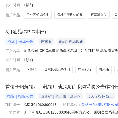
截止时间2026-08-1023:00报价截止时间2026-08
发布时间：
1秒前
2100050233公斤100.0002026-08-31MA:否;产品等
相关产品：
工业闭式齿轮油
螺杆空压机冷却液
钙基润滑脂
8月油品(CPIC本部)
招标｜招标公告
云南省
6天后投标截止
采购公司:CPIC本部采购单名称:8月油品项目类型:物资采购合同类
正文内容：
号商品名称数量单位规格参数商品要求备注1长城\通用锂基脂3#\15
发布时间：
1秒前
长城\通用锂基脂3#\15kg/塑桶0.045吨长城\通用锂基脂3#\
相关产品：
润滑脂
废气风机油箱使用
空压机油
轴承油
首钢长钢炼钢厂、轧钢厂油脂竞价采购采购公告(首钢
招标｜招标公告
山西省｜长治市｜潞州区
3天后投标截止
项目编号：
XJCG01260800046
招标单位：
首钢长治钢铁有限公
询价单号XJCG01260800046采购方式公开采购员联系电
正文内容：
称规格型号品牌采购数量计量单位要求交货期备注C0634598工