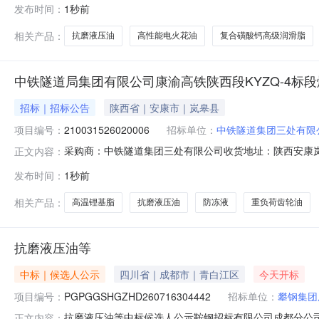
发布时间：
1秒前
轮油；规格型号：L-CKC220；图号：-品牌综合3.4吨202
相关产品：
抗磨液压油
高性能电火花油
复合磺酸钙高级润滑脂
中铁隧道局集团有限公司康渝高铁陕西段KYZQ-4标
招标｜招标公告
陕西省｜安康市｜岚皋县
项目编号：
210031526020006
招标单位：
中铁隧道集团三处有限
采购商：中铁隧道集团三处有限公司收货地址：陕西安康岚皋县滔河镇
正文内容：
1215:00:00期望收货期2026-08-13—2026-08-1
发布时间：
1秒前
岚皋县滔河镇漳河村商机详细信息采购类型：标准订单(单
相关产品：
高温锂基脂
抗磨液压油
防冻液
重负荷齿轮油
抗磨液压油等
中标｜候选人公示
四川省｜成都市｜青白江区
今天开标
项目编号：
PGPGGSHGZHD260716304442
招标单位：
攀钢集团
抗磨液压油等中标候选人公示鞍钢招标有限公司成都分公司成都
正文内容：