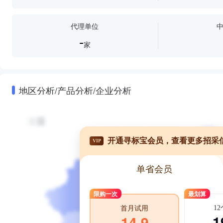
代理单位
-
家
地区分析/产品分析/企业分析
开通寻标宝会员，查看更多招采
VIP
单省会员
限购一次
最划算
1
首月试用
1
14.9