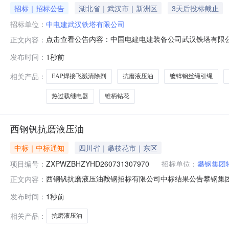
招标｜招标公告
湖北省｜武汉市｜新洲区
3天后投标截止
招标单位：
中电建武汉铁塔有限公司
点击查看公告内容：中国电建电建装备公司武汉铁塔有限公司
正文内容：
发布时间：
1秒前
相关产品：
EAP焊接飞溅清除剂
抗磨液压油
镀锌钢丝绳引绳
热过载继电器
锥柄钻花
西钢钒抗磨液压油
中标｜中标通知
四川省｜攀枝花市｜东区
项目编号：
ZXPWZBHZYHD260731307970
招标单位：
攀钢集团
西钢钒抗磨液压油鞍钢招标有限公司中标结果公告攀钢集团物资
正文内容：
2026年08月06日08时46分00秒至2026年08月07日
发布时间：
1秒前
抗磨液压油中标单位：成都攀企新材料科技有限公司招标人：攀钢
相关产品：
抗磨液压油