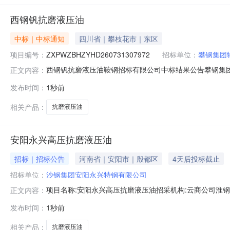
西钢钒抗磨液压油
中标｜中标通知
四川省｜攀枝花市｜东区
项目编号：
ZXPWZBHZYHD260731307972
招标单位：
攀钢集团
西钢钒抗磨液压油鞍钢招标有限公司中标结果公告攀钢集团物资
正文内容：
2026年08月06日08时46分00秒至2026年08月07日
发布时间：
1秒前
抗磨液压油中标单位：中国石化销售股份有限公司四川攀枝花石
相关产品：
抗磨液压油
安阳永兴高压抗磨液压油
招标｜招标公告
河南省｜安阳市｜殷都区
4天后投标截止
招标单位：
沙钢集团安阳永兴特钢有限公司
项目名称:安阳永兴高压抗磨液压油招采机构:云商公司淮钢特钢办
正文内容：
种:人民币标书状态:报价中截至时间:2026-08-1110:0
发布时间：
1秒前
准:GB11118.1
相关产品：
抗磨液压油