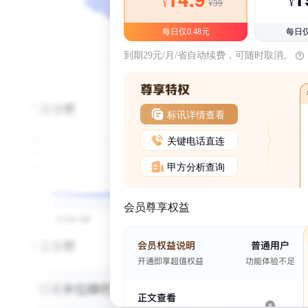
¥39
¥
¥
每日仅0.48元
每日仅
到期29元/月/省自动续费，可随时取消。
标讯详情查看
关键电话直连
甲方分析查询
会员尊享权益