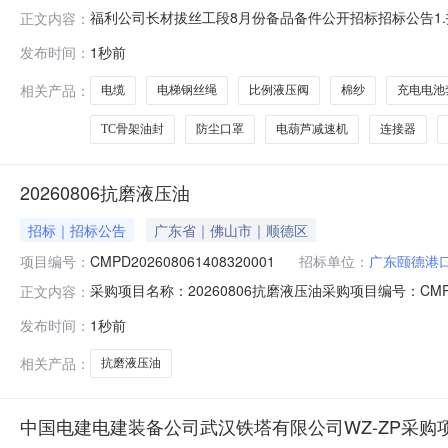
福利公司长材拔丝工段8月份备品备件公开招标招标公告1
正文内容：
筹，项目已具备招标条件，现对该项目进行公开招标。2.招标
发布时间：
1秒前
段。2.3招标范围及内容：行号物料名称物料编码采购数量
612-1024
相关产品：
电缆
电梯钢丝绳
比例液压阀
棉纱
充电电池
TC骨架油封
防尘口罩
电葫芦减速机
连接器
20260806抗磨液压油
招标｜招标公告
广东省｜佛山市｜顺德区
项目编号：
CMPD202608061408320001
招标单位：
广东颐德港
采购项目名称：20260806抗磨液压油采购项目编号：CM
正文内容：
2026-08-0714:14:15公告截止时间：2026-08-
发布时间：
1秒前
高清
相关产品：
抗磨液压油
中国电建电建装备公司武汉铁塔有限公司WZ-ZP采购