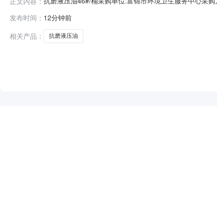
抗磨液压油46#/桶采购单位:富锦市环境卫生服务中心采购方式:
正文内容：
参考链接:历史合同时间:2026-08-0710:40:28
发布时间：
12分钟前
相关产品：
抗磨液压油
NEW
HOT
5折起
暂时没有搜索结果…