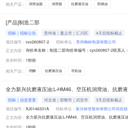
资】；2.
相关产品：
润滑油脂
润滑脂
抗磨液压油
防锈油
[产品]制造二部
招标｜招标公告
贵州省｜遵义市｜汇川区
4天后投标截止
项目编号：
cyx260807-2
招标单位：
贵州梅岭电源有限公司
询价单名称：制造二部询价单编号：cyx260807-2联系人：陈雨心
正文内容：
梅岭电源有限公司采购类型:单次采购报价要求：含税报价
发布时间：
1秒前
价币种：人民币付款方式:验收合格后付款报价价格类型:
相关产品：
丙酮
抗磨液压油
导轨油
全力新兴抗磨液压油;L-HM46、空压机润滑油、抗磨液压
招标｜信息变更
河北省｜邯郸市｜武安市
3天后投标截止
项目编号：
XJ0146331A
招标单位：
新兴铸管股份有限公司供应链
全力新兴抗磨液压油;L-HM46、空压机润滑油、抗磨液
正文内容：
兴抗磨液压油;L-HM46、空压机润滑油、抗磨液压油（高压）
发布时间：
1秒前