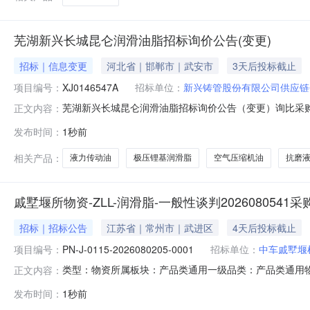
芜湖新兴长城昆仑润滑油脂招标询价公告(变更)
招标｜信息变更
河北省｜邯郸市｜武安市
3天后投标截止
项目编号：
XJ0146547A
招标单位：
新兴铸管股份有限公司供应链
芜湖新兴长城昆仑润滑油脂招标询价公告（变更）询比采购
正文内容：
2026-08-1015:30四、报价有效期：2026-0
发布时间：
1秒前
式：13292030568九、询比采购类型：库内公开询
单位行项目
相关产品：
液力传动油
极压锂基润滑脂
空气压缩机油
抗磨
戚墅堰所物资-ZLL-润滑脂-一般性谈判2026080541
招标｜招标公告
江苏省｜常州市｜武进区
4天后投标截止
项目编号：
PN-J-0115-2026080205-0001
招标单位：
中车戚墅堰
类型：物资所属板块：产品类通用一级品类：产品类通用
正文内容：
堰所物资-ZLL-润滑脂-一般性谈判2026080541
发布时间：
1秒前
项目已具备采购条件，现对【戚墅堰所物资-ZLL-润滑脂-