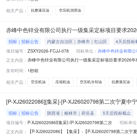
行单位：新兴铸管股份有限公司供应链分公司七、采购执行人
相关产品：
抗磨液压油
空压机润滑油
赤峰中色锌业有限公司执行一级集采定标项目要求202
招标｜招标公告
内蒙古自治区｜赤峰市｜红山区
4天后投标
项目编号：
ZSXY2026-FCJJ-078
招标单位：
赤峰中色锌业有限公
赤峰中色锌业有限公司执行一级集采定标项目要求2026年
正文内容：
日集采授权润滑油采购竞价邀请函.pdf
发布时间：
1秒前
相关产品：
空压机油
压缩机油
空压机冷却油
抗磨液压油
[P-XJ26022086][集采]-[P-XJ2602079
招标｜招标公告
陕西省｜榆林市｜府谷县
5天后投标截止
项目编号：
P-XJ26022086][集采]-[P-XJ26020798第二次
招标单位
【P-XJ26022086】【集采】-【P-XJ26020798
正文内容：