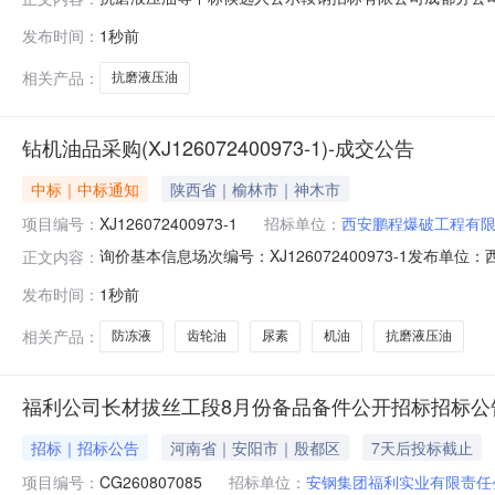
项目于2026年07月17日09时30分发布了招标公告，于
发布时间：
1秒前
标结果公示如下：招标编号：PGPGGSHGZHD2607
相关产品：
抗磨液压油
钻机油品采购(XJ126072400973-1)-成交公告
中标｜中标通知
陕西省｜榆林市｜神木市
项目编号：
XJ126072400973-1
招标单位：
西安鹏程爆破工程有
询价基本信息场次编号：XJ126072400973-1发布单位：西
正文内容：
成交公告序号商品名称供应商名称规格数量供应量成交数量成交
发布时间：
1秒前
币)HT1260807025312防冻液西安鑫德奥工程机械有限公司50
相关产品：
防冻液
齿轮油
尿素
机油
抗磨液压油
福利公司长材拔丝工段8月份备品备件公开招标招标公
招标｜招标公告
河南省｜安阳市｜殷都区
7天后投标截止
项目编号：
CG260807085
招标单位：
安钢集团福利实业有限责任