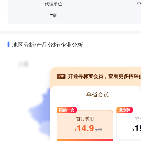
代理单位
-
家
地区分析/产品分析/企业分析
开通寻标宝会员，查看更多招采
VIP
单省会员
限购一次
最划算
1
首月试用
1
14.9
¥39
¥
¥