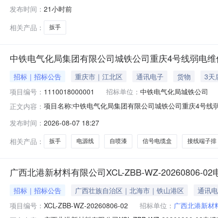
有限公司就电机车间工具进行了网上电子招标，上海市一
发布时间：
21小时前
##purchasedepartment##hasconductedonlineelectronic
相关产品：
扳手
中铁电气化局集团有限公司城铁公司重庆4号线弱电维
招标｜招标公告
重庆市｜江北区
通讯电子
货物
3天
项目编号：
1110018000001
招标单位：
中铁电气化局城铁公司
项目名称:中铁电气化局集团有限公司城铁公司重庆4号线弱电维保项
正文内容：
中铁电气化局集团有限公司城铁公司报价截止时间:2026-08-12
发布时间：
2026-08-07 18:27
与发票信息结算方式:支付条件:发票种类:增值税专票发票抬头:
相关产品：
扳手
电源线
自喷漆
信号电缆盒
接线端子排
广西北港新材料有限公司XCL-ZBB-WZ-20260806
招标｜招标公告
广西壮族自治区｜北海市｜铁山港区
通讯电
项目编号：
XCL-ZBB-WZ-20260806-02
招标单位：
广西北港新材