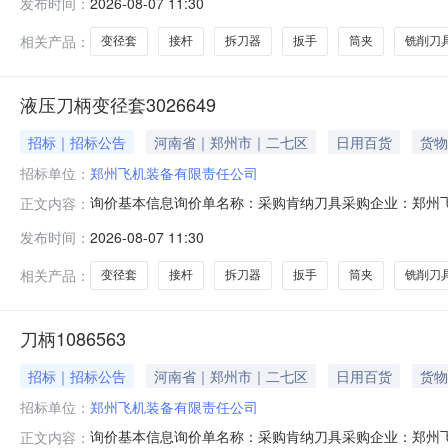
发布时间：
2026-08-07 11:30
账180天后支付交货地址：河南省郑州市二七区南三环
式交货日期/计划原产地
相关产品：
变径套
接杆
拆刀器
扳手
筒夹
铣削刀
液压刀柄变径套3026649
招标｜招标公告
河南省｜郑州市｜二七区
日用百货
货物
招标单位：
郑州飞机装备有限责任公司
询价基本信息询价单名称：采购肯纳刀具采购企业：郑州飞机
正文内容：
2026-08-13报价要求：含税报价允许部分报价允许
发布时间：
2026-08-07 11:30
账180天后支付交货地址：河南省郑州市二七区南三环
式交货日期/计划原产地
相关产品：
变径套
接杆
拆刀器
扳手
筒夹
铣削刀
刀柄1086563
招标｜招标公告
河南省｜郑州市｜二七区
日用百货
货物
招标单位：
郑州飞机装备有限责任公司
询价基本信息询价单名称：采购肯纳刀具采购企业：郑州飞机
正文内容：