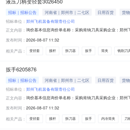
液压刀柄变径套3026450
招标｜招标公告
河南省｜郑州市｜二七区
日用百货
货物
招标单位：
郑州飞机装备有限责任公司
询价基本信息询价单名称：采购肯纳刀具采购企业：郑州飞机
正文内容：
2026-08-13报价要求：含税报价允许部分报价允许
发布时间：
2026-08-07 11:32
账180天后支付交货地址：河南省郑州市二七区南三环
式交货日期/计划原产地
相关产品：
变径套
接杆
拆刀器
扳手
筒夹
铣削刀
扳手6205876
招标｜招标公告
河南省｜郑州市｜二七区
日用百货
货物
招标单位：
郑州飞机装备有限责任公司
询价基本信息询价单名称：采购肯纳刀具采购企业：郑州飞机
正文内容：
2026-08-13报价要求：含税报价允许部分报价允许
发布时间：
2026-08-07 11:32
账180天后支付交货地址：河南省郑州市二七区南三环
式交货日期/计划原产地
相关产品：
变径套
接杆
拆刀器
扳手
内冷筒夹
刀