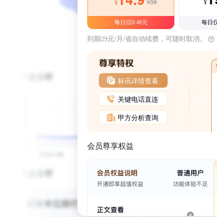
¥39
¥
¥
每日仅0.48元
每日仅
到期29元/月/省自动续费，可随时取消。
标讯详情查看
关键电话直连
甲方分析查询
会员尊享权益