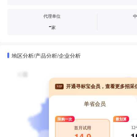
代理单位
-
家
地区分析/产品分析/企业分析
开通寻标宝会员，查看更多招采
VIP
单省会员
限购一次
最划算
1
首月试用
1
14.9