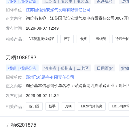
招标｜招标公告
江苏省｜淮安市｜淮安区
家具建材
货物
招标单位：
江苏国信淮安燃气发电有限责任公司
询价书名称：江苏国信淮安燃气发电有限责任公司0807开关柜加
正文内容：
数量交货地点交货日期国产/进口说明11000275746加热器\JX-
发布时间：
2026-08-07 12:49
2002026-09-06\\31000278042扳手\8601180，XMAS个32
相关产品：
VE管型接线端子
扳手
卡簧
缠绕管
冷压带
刀柄1086562
招标｜招标公告
河南省｜郑州市｜二七区
日用百货
货物
招标单位：
郑州飞机装备有限责任公司
询价基本信息询价单名称：采购肯纳刀具采购企业：郑州飞机
正文内容：
2026-08-13报价要求：含税报价允许部分报价允许
发布时间：
2026-08-07 11:32
账180天后支付交货地址：河南省郑州市二七区南三环
式交货日期/计划原产地
相关产品：
拆刀器
扳手
刀柄
ER20内冷筒夹
ER16内冷
刀柄6201875