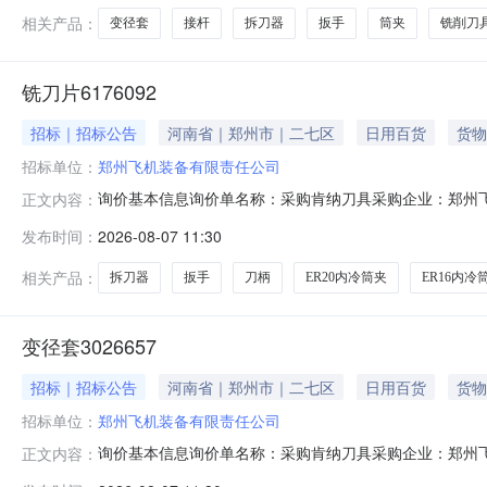
式交货日期/计划原产地
相关产品：
变径套
接杆
拆刀器
扳手
筒夹
铣削刀
铣刀片6176092
招标｜招标公告
河南省｜郑州市｜二七区
日用百货
货物
招标单位：
郑州飞机装备有限责任公司
询价基本信息询价单名称：采购肯纳刀具采购企业：郑州飞机
正文内容：
2026-08-13报价要求：含税报价允许部分报价允许
发布时间：
2026-08-07 11:30
账180天后支付交货地址：河南省郑州市二七区南三环
式交货日期/计划原产地
相关产品：
拆刀器
扳手
刀柄
ER20内冷筒夹
ER16内冷
变径套3026657
招标｜招标公告
河南省｜郑州市｜二七区
日用百货
货物
招标单位：
郑州飞机装备有限责任公司
询价基本信息询价单名称：采购肯纳刀具采购企业：郑州飞机
正文内容：
2026-08-13报价要求：含税报价允许部分报价允许