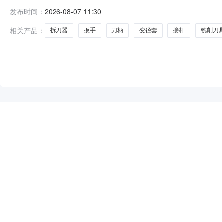
2026-08-13报价要求：含税报价允许部分报价允许
发布时间：
2026-08-07 11:30
账180天后支付交货地址：河南省郑州市二七区南三环
式交货日期/计划原产地
相关产品：
拆刀器
扳手
刀柄
变径套
接杆
铣削刀
NEW
HOT
5折起
暂时没有搜索结果…