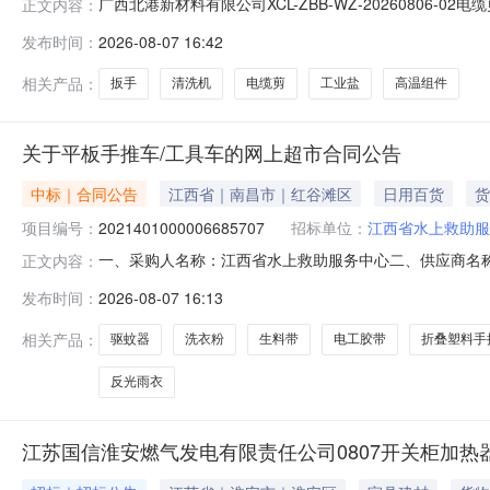
广西北港新材料有限公司XCL-ZBB-WZ-2026080
正文内容：
有限公司/北海综微环保科技有限公司/广西北海综红科技开发有
发布时间：
2026-08-07 16:42
方式：比质比价。五、采购预算：402715元（共125项
相关产品：
扳手
清洗机
电缆剪
工业盐
高温组件
关于平板手推车/工具车的网上超市合同公告
中标｜合同公告
江西省｜南昌市｜红谷滩区
日用百货
货
项目编号：
2021401000006685707
招标单位：
江西省水上救助服
一、采购人名称：江西省水上救助服务中心二、供应商名
正文内容：
2021401000006685707五、合同编号：2026M0
发布时间：
2026-08-07 16:13
车小推车惠象1件1.001721722京喜1反光雨衣分体值
相关产品：
驱蚊器
洗衣粉
生料带
电工胶带
折叠塑料手
反光雨衣
江苏国信淮安燃气发电有限责任公司0807开关柜加热