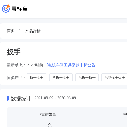
产品详情
首页
扳手
最新动态：
21小时前
[电机车间工具采购中标公告]
同类产品：
扳手扳手
单扳手扳手
活扳手扳手
活动扳手扳手
棘轮扳手
气动扳手
活动扳手
拧紧扳手
链条扳手
电
数据统计
2021-08-09～2026-08-09
招标数量
-
次