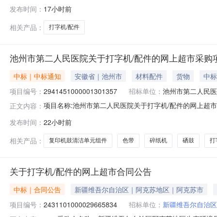
染控制中心关于打字机/配件的网上超市采购项目采购项目项目编
发布时间：
17小时前
编码:650199项目所在行政区划名称:乌鲁木齐市本级报
相关产品：
打字机/配件
池州市第二人民医院关于打字机/配件的网上超市采购
中标｜中标通知
安徽省｜池州市
材料配件
货物
中标
项目编号：
2941451000001301357
招标单位：
池州市第二人民医
项目名称:池州市第二人民医院关于打字机/配件的网上超市采购
正文内容：
第二人民医院关于打字机/配件的网上超市采购项目采购项目项目
发布时间：
22小时前
购单位地址:/三、成交信息交易方式:议价采购成交日期:2
相关产品：
复印机鼓清洁单元组件
色带
碎纸机
硒鼓
打
关于打字机/配件的网上超市合同公告
中标｜合同公告
新疆维吾尔自治区｜阿克苏地区｜阿克苏市
项目编号：
2431101000029665834
招标单位：
新疆维吾尔自治区