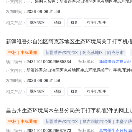
一、采购人名称：新疆维吾尔自治区阿克苏地区生态环境
正文内容：
目四、采购项目编号：2431101000029665834五、合
发布时间：
2026-08-06 21:59
件227粉盒惠普/HPM227d个2.001803602PD-T201墨粉/
相关产品：
墨粉/碳粉
硒鼓
粉盒
打字机/配件
新疆维吾尔自治区阿克苏地区生态环境局关于打字机/
中标｜中标通知
新疆维吾尔自治区｜阿克苏地区｜阿克苏市
项目编号：
2431101000029665834
招标单位：
新疆维吾尔自治区
新疆维吾尔自治区阿克苏地区生态环境局关于打字机/配件的网
正文内容：
称:新疆维吾尔自治区阿克苏地区生态环境局关于打字机/配件的网
发布时间：
2026-08-06 21:59
文号:采购计划金额（元）:项目所在行政区划编码:6529
相关产品：
墨粉/碳粉
硒鼓
粉盒
打字机/配件
昌吉州生态环境局木垒县分局关于打字机/配件的网上
中标｜中标通知
新疆维吾尔自治区｜昌吉回族自治州｜木垒哈萨
项目编号：
2981101000029667673
招标单位：
昌吉州生态环境局