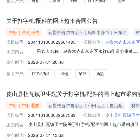
相关产品：
粉盒
定影膜
硒鼓
打字机/配件
墨粉
关于打字机/配件的网上超市合同公告
中标｜合同公告
新疆维吾尔自治区｜乌鲁木齐市｜米东区
材
项目编号：
2041101000029581493
招标单位：
乌鲁木齐市米东区
一、采购人名称：乌鲁木齐市米东区永祥街街道办事处二
正文内容：
四、采购项目编号：2041101000029581493五、合同
发布时间：
2026-07-31 20:46
纸轮P1108惠普/HP搓纸轮个1.0015152其它油墨柯美bizh
相关产品：
打字机/配件
粉盒
硒鼓
油墨
皮山县杜瓦镇卫生院关于打字机/配件的网上超市采购
中标｜中标通知
新疆维吾尔自治区｜和田地区｜皮山县
材料
项目编号：
2001101000029587389
招标单位：
皮山县杜瓦镇卫生
皮山县杜瓦镇卫生院关于打字机/配件的网上超市采购项目（项
正文内容：
院关于打字机/配件的网上超市采购项目采购项目项目编号:2001
发布时间：
2026-07-31 13:32
行政区划编码:653223项目所在行政区划名称:新疆维