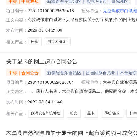
中标｜中标通知
新疆维吾尔自治区｜克拉玛依市｜白碱滩区
项目编号：
2751101000029635416
招标单位：
克拉玛依市白碱滩
克拉玛依市白碱滩区人民检察院关于打字机/配件的网上超市采
正文内容：
依市白碱滩区人民检察院关于打字机/配件的网上超市采购项目采购
发布时间：
2026-08-04 21:09
额（元）:项目所在行政区划编码:650299项目所在行政
相关产品：
粉盒
打字机/配件
关于显卡的网上超市合同公告
中标｜合同公告
新疆维吾尔自治区｜昌吉回族自治州｜木垒哈萨
项目编号：
2381101000029626704
招标单位：
木垒县自然资源局
一、采购人名称：木垒县自然资源局二、供应商名称：木
正文内容：
2381101000029626704五、合同编号：11NMB171
发布时间：
2026-08-04 11:46
硕/AsusEAX700/TD（128）个1.005005002墨谦350
相关产品：
数码设备外接键盘
粉盒
显卡
墨粉/碳粉
打字
木垒县自然资源局关于显卡的网上超市采购项目成交