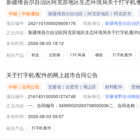
新疆维吾尔自治区阿克苏地区生态环境局关于打字机/
中标｜中标通知
新疆维吾尔自治区｜阿克苏地区｜阿克苏市
项目编号：
2421101000029606176
招标单位：
新疆维吾尔自治区
新疆维吾尔自治区阿克苏地区生态环境局关于打字机/配件的网
正文内容：
称:新疆维吾尔自治区阿克苏地区生态环境局关于打字机/配件的网
发布时间：
2026-08-03 18:12
文号:采购计划金额（元）:项目所在行政区划编码:6529
相关产品：
粉盒
定影膜
CPU风扇
硒鼓
打字机/配件
关于打字机/配件的网上超市合同公告
中标｜合同公告
安徽省｜合肥市｜蜀山区
材料配件
货物
项目编号：
2161451000001274748
招标单位：
安徽省野生动物疫
一、合同编号：34990020260708000036二、合同
正文内容：
站网上超市项目五、合同主体采购人（甲方）：安徽省野生动物
发布时间：
2026-08-03 09:07
商（乙方）：紫迈电子商务有限公司地址：安徽省合肥市包河区
相关产品：
打字机/配件