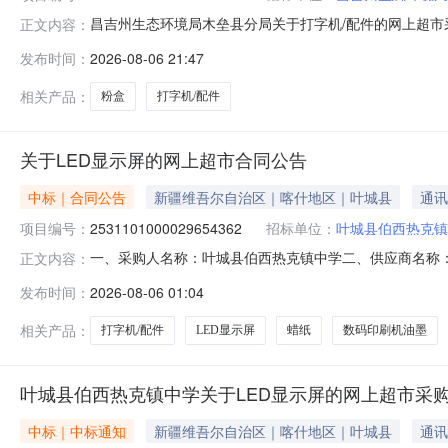
昌吉州生态环境局木垒县分局关于打字机/配件的网上超市采购
正文内容：
态环境局木垒县分局关于打字机/配件的网上超市采购项目采购项目项
发布时间：
2026-08-06 21:47
（元）:项目所在行政区划编码:652399项目所在行政区
相关产品：
粉盒
打字机/配件
关于LED显示屏的网上超市合同公告
中标｜合同公告
新疆维吾尔自治区｜喀什地区｜叶城县
通讯
项目编号：
2531101000029654362
招标单位：
叶城县伯西热克镇
一、采购人名称：叶城县伯西热克镇中学二、供应商名称
正文内容：
2531101000029654362五、合同编号：11N45812
发布时间：
2026-08-06 01:04
P1.25平方米1.004654652PAULMANNP号DD0008LA打
相关产品：
打字机/配件
LED显示屏
蜡纸
数码印刷机油墨
叶城县伯西热克镇中学关于LED显示屏的网上超市采
中标｜中标通知
新疆维吾尔自治区｜喀什地区｜叶城县
通讯