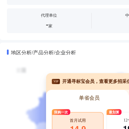
代理单位
-
家
地区分析/产品分析/企业分析
开通寻标宝会员，查看更多招采
VIP
单省会员
限购一次
最划算
1
首月试用
1
14.9