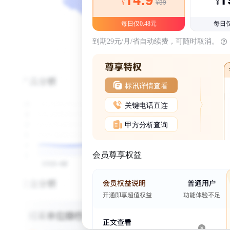
¥39
¥
¥
每日仅0.48元
每日仅
到期29元/月/省自动续费，可随时取消。
标讯详情查看
关键电话直连
甲方分析查询
会员尊享权益