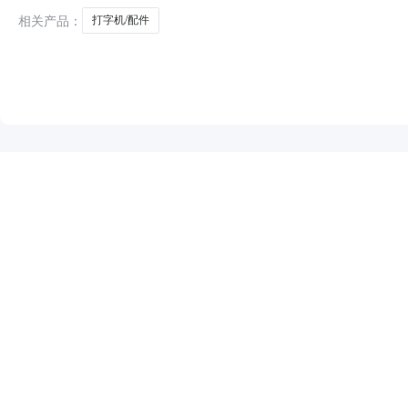
相关产品：
打字机/配件
NEW
HOT
5折起
暂时没有搜索结果…