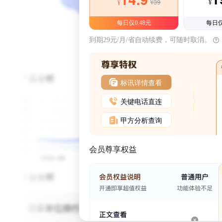
¥39
¥
¥
每日仅0.48元
每日仅
到期29元/月/省自动续费，可随时取消。
标讯详情查看
关键电话直连
甲方分析查询
会员尊享权益