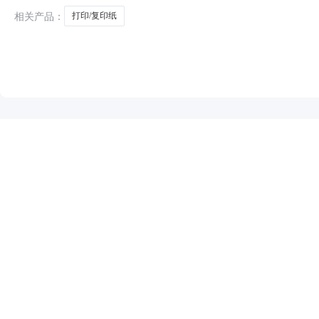
相关产品：
打印/复印纸
NEW
HOT
5折起
暂时没有搜索结果…