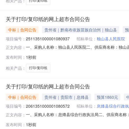
相关产品：
打印/复印纸
关于打印/复印纸的网上超市合同公告
中标｜合同公告
贵州省｜黔南布依族苗族自治州｜独山县
预
项目编号：
2511351000001080937
招标单位：
独山县人民医院
一、采购人名称：独山县人民医院二、供应商名称：独山县众博
正文内容：
五、合同编号：5227262581582571333634202600
发布时间：
1秒前
5.00482402天章A570g彩色复印纸天章/TANGOA570g,包
相关产品：
打印/复印纸
关于打印/复印纸的网上超市合同公告
中标｜合同公告
贵州省｜贵阳市｜息烽县
预算1860元
项目编号：
2061351000001080572
招标单位：
息烽县综合行政执
一、采购人名称：息烽县综合行政执法局二、供应商名称
正文内容：
2061351000001080572五、合同编号：52012225
发布时间：
1秒前
A475G,箱12.001551860服务要求或标的基本