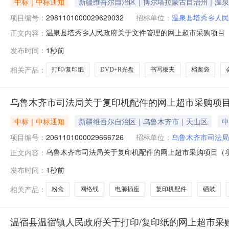
中标｜中标通知
新疆维吾尔自治区｜博尔塔拉蒙古自治州｜温泉
项目编号：
2981101000029629032
招标单位：
温泉县塔秀乡人民
温泉县塔秀乡人民政府关于文件管理的网上超市采购项目（项目
正文内容：
政府关于文件管理的网上超市采购项目采购项目项目编号:2981
发布时间：
1秒前
区划编码:652723项目所在行政区划名称:新疆维吾尔
相关产品：
打印/复印纸
DVD+R光盘
书写板夹
档案袋
乌鲁木齐市司法局关于复印机配件的网上超市采购项
中标｜中标通知
新疆维吾尔自治区｜乌鲁木齐市｜天山区
中
项目编号：
2061101000029666726
招标单位：
乌鲁木齐市司法局
乌鲁木齐市司法局关于复印机配件的网上超市采购项目（项目编
正文内容：
于复印机配件的网上超市采购项目采购项目项目编号:206110
发布时间：
1秒前
目所在行政区划名称:乌鲁木齐市本级报价起止时间:-二、
相关产品：
粉盒
网络线
电源插座
复印机配件
硒鼓
温宿县温宿镇人民政府关于打印/复印纸的网上超市采