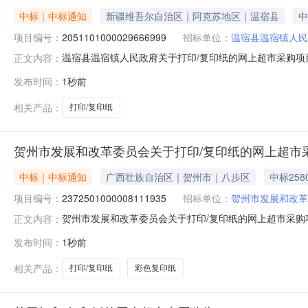
中标｜中标通知
新疆维吾尔自治区｜阿克苏地区｜温宿县
中
项目编号：
2051101000029666999
招标单位：
温宿县温宿镇人民
温宿县温宿镇人民政府关于打印/复印纸的网上超市采购项目（
正文内容：
民政府关于打印/复印纸的网上超市采购项目采购项目项目编号:20
发布时间：
1秒前
行政区划编码:652922项目所在行政区划名称:新疆维
相关产品：
打印/复印纸
贺州市发展和改革委员会关于打印/复印纸的网上超市
中标｜中标通知
广西壮族自治区｜贺州市｜八步区
中标258
项目编号：
2372501000008111935
招标单位：
贺州市发展和改革
贺州市发展和改革委员会关于打印/复印纸的网上超市采购项目
正文内容：
经结束，现将采购结果公示如下：一、项目信息项目名称:贺州市
发布时间：
1秒前
机构管理员项目联系电话:0774-5135920采购计划信息：序号采
相关产品：
打印/复印纸
彩色复印纸