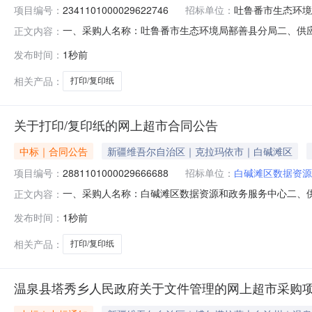
项目编号：
2341101000029622746
招标单位：
吐鲁番市生态环境
一、采购人名称：吐鲁番市生态环境局鄯善县分局二、供
正文内容：
2341101000029622746五、合同编号：11N0106
发布时间：
1秒前
鸣/CHENMING星际战舰70gA4箱50.002001
相关产品：
打印/复印纸
关于打印/复印纸的网上超市合同公告
中标｜合同公告
新疆维吾尔自治区｜克拉玛依市｜白碱滩区
项目编号：
2881101000029666688
招标单位：
白碱滩区数据资源
一、采购人名称：白碱滩区数据资源和政务服务中心二、
正文内容：
目编号：2881101000029666688五、合同编号：11N
发布时间：
1秒前
纸/打印纸得力/deli多瑙河A475g箱10.002002
相关产品：
打印/复印纸
温泉县塔秀乡人民政府关于文件管理的网上超市采购