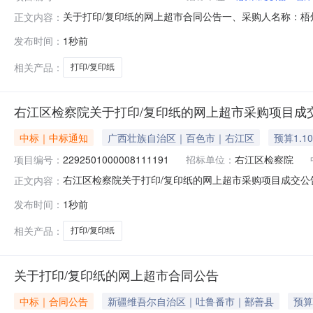
关于打印/复印纸的网上超市合同公告一、采购人名称：
正文内容：
旅游局网上超市项目四、采购项目编号：2672501000008
发布时间：
1秒前
A480G打印/复印纸鸣度A480G箱13.0021027
相关产品：
打印/复印纸
右江区检察院关于打印/复印纸的网上超市采购项目成
中标｜中标通知
广西壮族自治区｜百色市｜右江区
预算1.1
项目编号：
2292501000008111191
招标单位：
右江区检察院
右江区检察院关于打印/复印纸的网上超市采购项目成交公告右
正文内容：
公示如下：一、项目信息项目名称:右江区检察院关于打印/复印
发布时间：
1秒前
话:18177605388采购计划信息：序号采购计划文号信息采购
相关产品：
打印/复印纸
关于打印/复印纸的网上超市合同公告
中标｜合同公告
新疆维吾尔自治区｜吐鲁番市｜鄯善县
预算