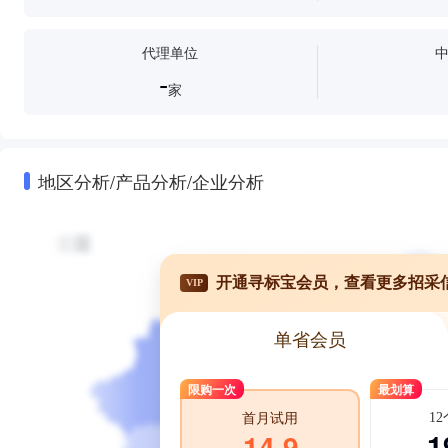
代理单位
-
家
地区分析/产品分析/企业分析
开通寻标宝会员，查看更多招采
VIP
单省会员
限购一次
最划算
1
首月试用
1
14.9