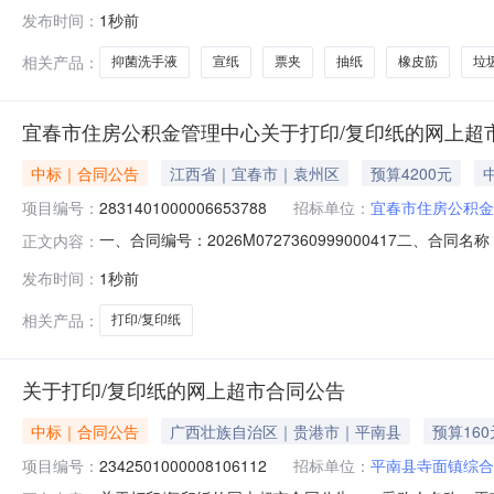
合肥市蜀山区井岗镇人民政府关于文房墨汁的网上超市采购项目采
发布时间：
1秒前
山区井岗镇人民政府采购单位地址:/三、成交信息交易方式:
相关产品：
抑菌洗手液
宣纸
票夹
抽纸
橡皮筋
垃
宜春市住房公积金管理中心关于打印/复印纸的网上超
中标｜合同公告
江西省｜宜春市｜袁州区
预算4200元
项目编号：
2831401000006653788
招标单位：
宜春市住房公积金
一、合同编号：2026M0727360999000417二、合
正文内容：
上超市项目五、合同主体采购人(甲方)：宜春市住房公积金管
发布时间：
1秒前
江西省宜春市袁州区彬江镇三姑桥张家店组18号1号店面（承
相关产品：
打印/复印纸
关于打印/复印纸的网上超市合同公告
中标｜合同公告
广西壮族自治区｜贵港市｜平南县
预算160
项目编号：
2342501000008106112
招标单位：
平南县寺面镇综合