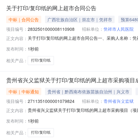
关于打印/复印纸的网上超市合同公告
中标｜合同公告
广西壮族自治区｜崇左市｜凭祥市
预算648
项目编号：
2832501000008110908
招标单位：
凭祥市人民医院
关于打印/复印纸的网上超市合同公告一、采购人名称：
正文内容：
号：2832501000008110908五、合同编号：12N4
发布时间：
1秒前
A470g箱240.00276480服务要求或标的基本概况
相关产品：
打印/复印纸
贵州省兴义监狱关于打印/复印纸的网上超市采购项目
中标｜中标通知
贵州省｜黔西南布依族苗族自治州｜兴义市
项目编号：
2711351000001079824
招标单位：
贵州省兴义监狱
贵州省兴义监狱关于打印/复印纸的网上超市采购项目（项目编
正文内容：
印/复印纸的网上超市采购项目采购项目项目编号:2711351
发布时间：
1秒前
码:529900项目所在行政区划名称:贵州省本级报价起止
相关产品：
打印/复印纸