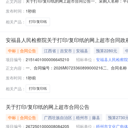
关于打印/复印纸的网上超市合同公告一、采购人名称：
正文内容：
网上超市项目四、采购项目编号：23425010000081061
发布时间：
1秒前
打印/复印纸美心/maxin80GA4箱1.0016016
相关产品：
打印/复印纸
安福县人民检察院关于打印/复印纸的网上超市合同政
中标｜合同公告
江西省｜吉安市｜安福县
预算2280元
项目编号：
2151401000006645210
招标单位：
安福县人民检察院
一、合同编号：2026M0723360899000216二、合
正文内容：
目五、合同主体采购人(甲方)：安福县人民检察院地址：安福
发布时间：
1秒前
吉安市安福县平都镇安平南路东侧联系方式：151706898
相关产品：
打印/复印纸
关于打印/复印纸的网上超市合同公告
中标｜合同公告
广西壮族自治区｜梧州市｜藤县
预算2730
项目编号：
2672501000008084205
招标单位：
梧州市文化广电体