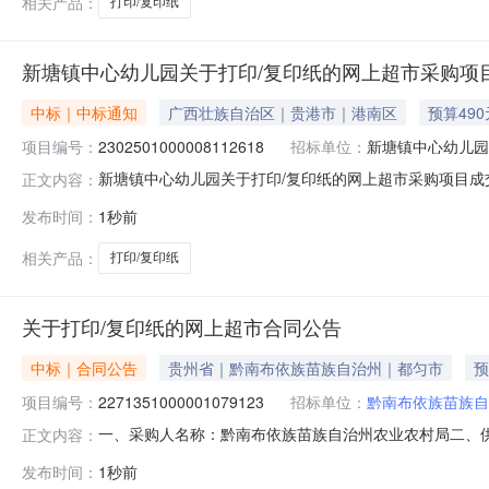
相关产品：
打印/复印纸
新塘镇中心幼儿园关于打印/复印纸的网上超市采购项
中标｜中标通知
广西壮族自治区｜贵港市｜港南区
预算490
项目编号：
2302501000008112618
招标单位：
新塘镇中心幼儿园
新塘镇中心幼儿园关于打印/复印纸的网上超市采购项目成交公
正文内容：
采购结果公示如下：一、项目信息项目名称:新塘镇中心幼儿园关
发布时间：
1秒前
话:18776686121采购计划信息：序号采购计划文号信息采购
相关产品：
打印/复印纸
关于打印/复印纸的网上超市合同公告
中标｜合同公告
贵州省｜黔南布依族苗族自治州｜都匀市
预
项目编号：
2271351000001079123
招标单位：
黔南布依族苗族自
一、采购人名称：黔南布依族苗族自治州农业农村局二、
正文内容：
2271351000001079123五、合同编号：52279925
发布时间：
1秒前
A470g打印/复印纸小钢炮/TOPGUN红标小钢炮A470