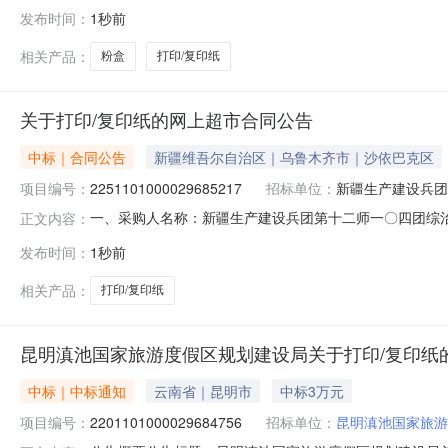
项目名称:安徽省合肥市蜀山区南岗镇鸡鸣村民委员会关于粉盒的
发布时间：
1秒前
购单位名称:安徽省合肥市蜀山区南岗镇鸡鸣村民委员会采购单
相关产品：
粉盒
打印/复印纸
关于打印/复印纸的网上超市合同公告
中标｜合同公告
新疆维吾尔自治区｜乌鲁木齐市｜沙依巴克区
项目编号：
2251101000029685217
招标单位：
新疆生产建设兵团
一、采购人名称：新疆生产建设兵团第十二师一〇四团综
正文内容：
心网上超市项目四、采购项目编号：225110100002968
发布时间：
1秒前
70gA4打印/复印纸得力/deli珊瑚海70gA4箱20.
相关产品：
打印/复印纸
昆明滇池国家旅游度假区规划建设局关于打印/复印纸
中标｜中标通知
云南省｜昆明市
中标3万元
项目编号：
2201101000029684756
招标单位：
昆明滇池国家旅游