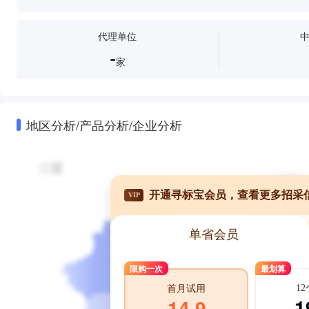
代理单位
-
家
地区分析/产品分析/企业分析
开通寻标宝会员，查看更多招采
VIP
单省会员
限购一次
最划算
1
首月试用
1
14.9