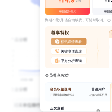
¥39
¥
¥
每日仅0.48元
每日仅
到期29元/月/省自动续费，可随时取消。
标讯详情查看
关键电话直连
甲方分析查询
会员尊享权益