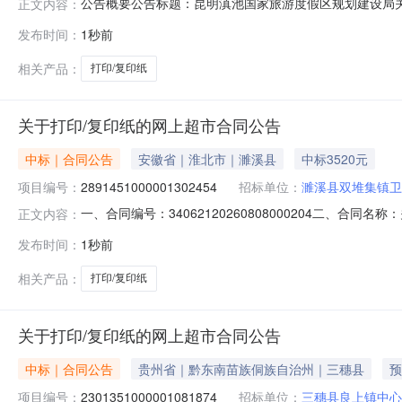
公告概要公告标题：昆明滇池国家旅游度假区规划建设局关于
正文内容：
旅游度假区规划建设局关于打印/复印纸的框架协议采购项目（
发布时间：
1秒前
旅游度假区规划建设局关于打印/复印纸的框架协议采购项目项
相关产品：
打印/复印纸
关于打印/复印纸的网上超市合同公告
中标｜合同公告
安徽省｜淮北市｜濉溪县
中标3520元
项目编号：
2891451000001302454
招标单位：
濉溪县双堆集镇卫
一、合同编号：34062120260808000204二、合同
正文内容：
项目五、合同主体采购人（甲方）：濉溪县双堆集镇卫生院地
发布时间：
1秒前
址：安徽省淮北市相山区安徽省淮北市相山区渠沟镇田庄行政村
相关产品：
打印/复印纸
关于打印/复印纸的网上超市合同公告
中标｜合同公告
贵州省｜黔东南苗族侗族自治州｜三穗县
预
项目编号：
2301351000001081874
招标单位：
三穗县良上镇中心