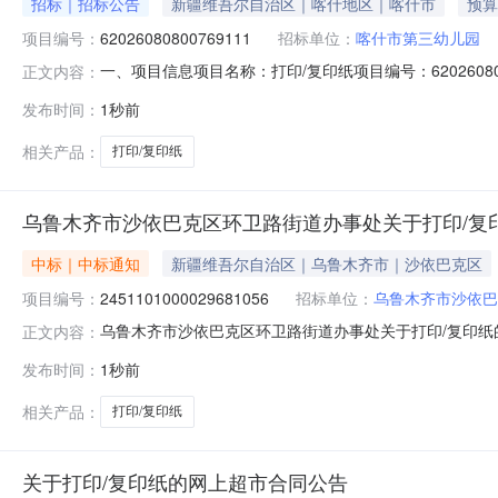
招标｜招标公告
新疆维吾尔自治区｜喀什地区｜喀什市
预算
项目编号：
62026080800769111
招标单位：
喀什市第三幼儿园
一、项目信息项目名称：打印/复印纸项目编号：620260808007
正文内容：
位：喀什市第三幼儿园供应商规模要求：-供应商资质要
发布时间：
1秒前
量控制金额(元)意向品牌打印/复印纸核心参数要求:商品类目:
相关产品：
打印/复印纸
乌鲁木齐市沙依巴克区环卫路街道办事处关于打印/复
中标｜中标通知
新疆维吾尔自治区｜乌鲁木齐市｜沙依巴克区
项目编号：
2451101000029681056
招标单位：
乌鲁木齐市沙依巴
乌鲁木齐市沙依巴克区环卫路街道办事处关于打印/复印纸的网
正文内容：
称:乌鲁木齐市沙依巴克区环卫路街道办事处关于打印/复印纸的
发布时间：
1秒前
购计划金额（元）:项目所在行政区划编码:650103项
相关产品：
打印/复印纸
关于打印/复印纸的网上超市合同公告