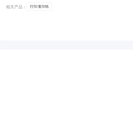
相关产品：
打印/复印纸
NEW
HOT
5折起
暂时没有搜索结果…