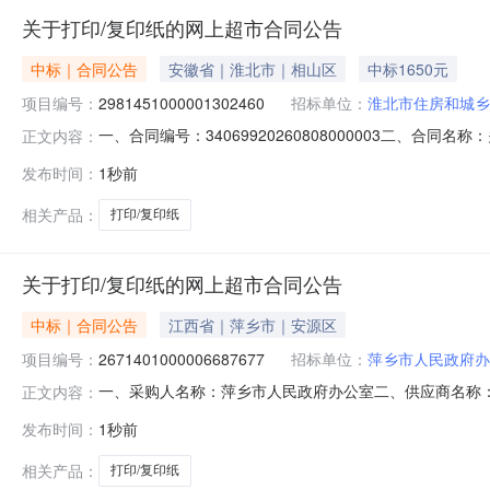
关于打印/复印纸的网上超市合同公告
中标｜合同公告
安徽省｜淮北市｜相山区
中标1650元
项目编号：
2981451000001302460
招标单位：
淮北市住房和城乡
一、合同编号：34069920260808000003二、合同
正文内容：
市项目五、合同主体采购人（甲方）：淮北市住房和城乡建设
发布时间：
1秒前
相山区淮北市联系方式：0561六、合同主体信息1.主要标的
相关产品：
打印/复印纸
关于打印/复印纸的网上超市合同公告
中标｜合同公告
江西省｜萍乡市｜安源区
项目编号：
2671401000006687677
招标单位：
萍乡市人民政府办
一、采购人名称：萍乡市人民政府办公室二、供应商名称
正文内容：
2671401000006687677五、合同编号：2026M08
发布时间：
1秒前
4.002289122新绿天章A480g8包打印/复印纸天章/T
相关产品：
打印/复印纸