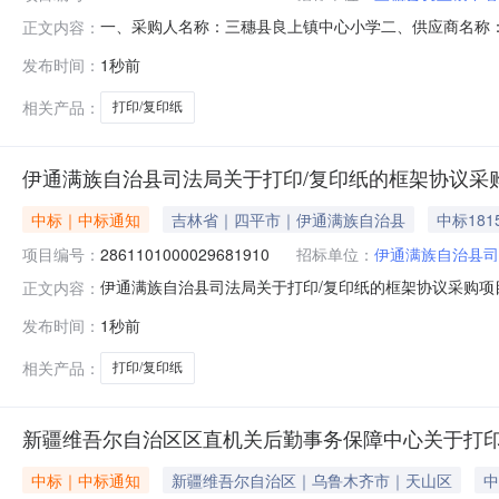
一、采购人名称：三穗县良上镇中心小学二、供应商名称：三穗
正文内容：
五、合同编号：52262425536447146352902026
发布时间：
1秒前
A4/75G,箱10.002002000服务要求或标的基本
相关产品：
打印/复印纸
伊通满族自治县司法局关于打印/复印纸的框架协议采
中标｜中标通知
吉林省｜四平市｜伊通满族自治县
中标181
项目编号：
2861101000029681910
招标单位：
伊通满族自治县司
伊通满族自治县司法局关于打印/复印纸的框架协议采购项目（
正文内容：
司法局关于打印/复印纸的框架协议采购项目采购项目项目编号:28
发布时间：
1秒前
（元）:项目所在行政区划编码:220323项目所在行政区
相关产品：
打印/复印纸
新疆维吾尔自治区区直机关后勤事务保障中心关于打印
中标｜中标通知
新疆维吾尔自治区｜乌鲁木齐市｜天山区
中