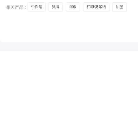
相关产品：
中性笔
奖牌
湿巾
打印/复印纸
油墨
NEW
HOT
5折起
暂时没有搜索结果…