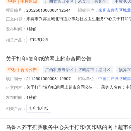
中标｜中标通知
广西壮族自治区｜来宾市｜兴宾区
中标400
项目编号：
2052501000008112544
招标单位：
来宾市兴宾区城北
来宾市兴宾区城北街道办事处社区卫生服务中心关于打印/
正文内容：
（项目编号:2052501000008112544）采购
发布时间：
1秒前
采购项目采购项目项目编号:2052501000008112544
相关产品：
打印/复印纸
关于打印/复印纸的网上超市合同公告
中标｜合同公告
广西壮族自治区｜防城港市｜港口区
预算7
项目编号：
2112501000008112907
招标单位：
中国共产党防城港
关于打印/复印纸的网上超市合同公告一、采购人名称：
正文内容：
会组织部网上超市项目四、采购项目编号：211250100000
发布时间：
1秒前
兴纸业蓝高美a480g8包打印/复印纸安兴纸业/anxingzh
相关产品：
打印/复印纸
乌鲁木齐市殡葬服务中心关于打印/复印纸的网上超市