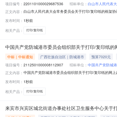
项目编号：
2201101000029687536
招标单位：
白山市人民代表大
白山市人民代表大会常务委员会关于打印/复印纸的框架协议采
正文内容：
人民代表大会常务委员会关于打印/复印纸的框架协议采购项目采
发布时间：
1秒前
总额（元）:项目所在行政区划编码:220699项目所在
相关产品：
打印/复印纸
中国共产党防城港市委员会组织部关于打印/复印纸的
中标｜中标通知
广西壮族自治区｜防城港市
预算7020元
项目编号：
2112501000008112907
招标单位：
中国共产党防城港
中国共产党防城港市委员会组织部关于打印/复印纸的网上
正文内容：
号:2112501000008112907）采购已经结束
发布时间：
1秒前
编号:2112501000008112907项目联系人:冉轲项目联
相关产品：
打印/复印纸
来宾市兴宾区城北街道办事处社区卫生服务中心关于打