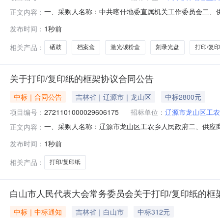
一、采购人名称：中共喀什地委直属机关工作委员会二、
正文内容：
项目编号：2521101000029614200五、合同编号：1
发布时间：
1秒前
75mm得力/deli5684个60.00159002得力S65中性笔0.5
相关产品：
硒鼓
档案盒
激光碳粉盒
刻录光盘
打印/复
关于打印/复印纸的框架协议合同公告
中标｜合同公告
吉林省｜辽源市｜龙山区
中标2800元
项目编号：
2721101000029606175
招标单位：
辽源市龙山区工农
一、采购人名称：辽源市龙山区工农乡人民政府二、供应
正文内容：
四、采购项目编号：2721101000029606175五、合同编
发布时间：
1秒前
28.001002800服务要求或标的基本概况：七、其它事
相关产品：
打印/复印纸
白山市人民代表大会常务委员会关于打印/复印纸的框
中标｜中标通知
吉林省｜白山市
中标312元