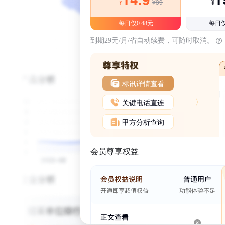
¥39
¥
¥
每日仅0.48元
每日仅
到期29元/月/省自动续费，可随时取消。
标讯详情查看
关键电话直连
甲方分析查询
会员尊享权益