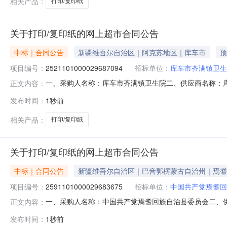
相关产品：
打印/复印纸
关于打印/复印纸的网上超市合同公告
中标｜合同公告
新疆维吾尔自治区｜阿克苏地区｜库车市
预
项目编号：
2521101000029687094
招标单位：
库车市齐满镇卫生
一、采购人名称：库车市齐满镇卫生院二、供应商名称：库车文
正文内容：
五、合同编号：11NH4155913820268202六、合同内
发布时间：
1秒前
30.0013741102得力7430打印/复印纸得力/deli73
相关产品：
打印/复印纸
关于打印/复印纸的网上超市合同公告
中标｜合同公告
新疆维吾尔自治区｜巴音郭楞蒙古自治州｜焉耆
项目编号：
2591101000029683675
招标单位：
中国共产党焉耆回
一、采购人名称：中国共产党焉耆回族自治县委员会二、
正文内容：
编号：2591101000029683675五、合同编号：11N0
发布时间：
1秒前
箱10.0022022002理光S-8113其它油墨EV3750C/3760C/3