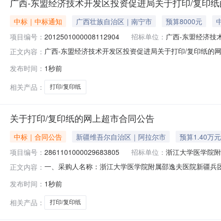
广西-东盟经济技术开发区投资促进局关于打印/复印
中标｜中标通知
广西壮族自治区｜南宁市
预算8000元
项目编号：
2012501000008112904
招标单位：
广西-东盟经济技
广西-东盟经济技术开发区投资促进局关于打印/复印纸的
正文内容：
号:2012501000008112904）采购已经结束，
发布时间：
1秒前
目编号:2012501000008112904项目联系人:林立项目
相关产品：
打印/复印纸
关于打印/复印纸的网上超市合同公告
中标｜合同公告
新疆维吾尔自治区｜阿拉尔市
预算1.40万元
项目编号：
2861101000029683805
招标单位：
浙江大学医学院附
一、采购人名称：浙江大学医学院附属邵逸夫医院新疆兵
正文内容：
兵团阿拉尔医院网上超市项目四、采购项目编号：286110100
发布时间：
1秒前
(元)1得力33268打印/复印纸A4打印纸/复印纸得力/del
相关产品：
打印/复印纸