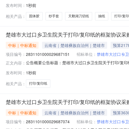
委员会网上超市项目五、合同主体采购人（甲方）：合肥市包
发布时间：
1秒前
奥百货商行（个体工商户）地址：安徽省合肥市包河区合肥市
相关产品：
固体胶
纱手套
天鹅湖刀切纸
抽纸
打印/复
楚雄市大过口乡卫生院关于打印/复印纸的框架协议采
中标｜中标通知
云南省｜楚雄彝族自治州｜楚雄市
预算217
项目编号：
2831101000029687151
招标单位：
楚雄市大过口乡卫
公告概要公告标题：楚雄市大过口乡卫生院关于打印/复印纸
正文内容：
打印/复印纸的框架协议采购项目（项目编号:2831101
发布时间：
1秒前
框架协议采购项目项目编号：28311010000296871
相关产品：
打印/复印纸
楚雄市大过口乡卫生院关于打印/复印纸的框架协议采
中标｜中标通知
云南省｜楚雄彝族自治州｜楚雄市
预算363
项目编号：
2831101000029687074
招标单位：
楚雄市大过口乡卫