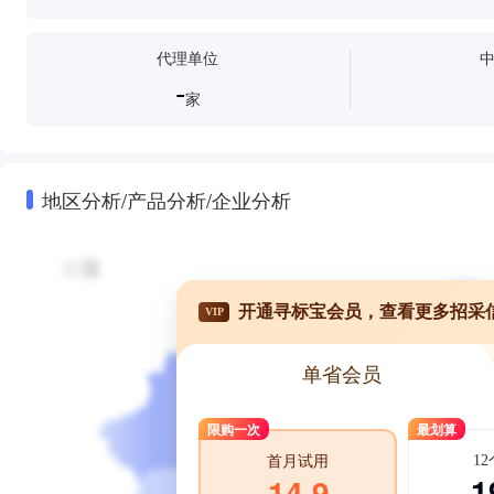
代理单位
-
家
地区分析/产品分析/企业分析
开通寻标宝会员，查看更多招采
VIP
单省会员
限购一次
最划算
1
首月试用
1
14.9