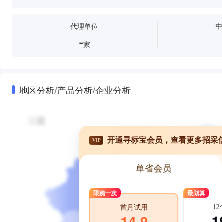
代理单位
-
家
地区分析/产品分析/企业分析
开通寻标宝会员，查看更多招采
VIP
单省会员
限购一次
最划算
1
首月试用
1
14.9