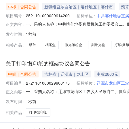
中标｜合同公告
新疆维吾尔自治区｜喀什地区｜喀什市
预算
项目编号：
2521101000029614200
招标单位：
中共喀什地委直属
一、采购人名称：中共喀什地委直属机关工作委员会二、
正文内容：
项目编号：2521101000029614200五、合同编号：1
发布时间：
1秒前
75mm得力/deli5684个60.00159002得力S65中性笔0.5
相关产品：
硒鼓
档案盒
激光碳粉盒
刻录光盘
打印/复
关于打印/复印纸的框架协议合同公告
中标｜合同公告
吉林省｜辽源市｜龙山区
中标2800元
项目编号：
2721101000029606175
招标单位：
辽源市龙山区工农
一、采购人名称：辽源市龙山区工农乡人民政府二、供应
正文内容：
四、采购项目编号：2721101000029606175五、合同编
发布时间：
1秒前
28.001002800服务要求或标的基本概况：七、其它事
相关产品：
打印/复印纸