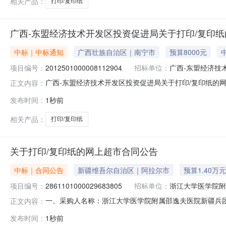
相关产品：
打印/复印纸
广西-东盟经济技术开发区投资促进局关于打印/复印
中标｜中标通知
广西壮族自治区｜南宁市
预算8000元
项目编号：
2012501000008112904
招标单位：
广西-东盟经济技
广西-东盟经济技术开发区投资促进局关于打印/复印纸的
正文内容：
号:2012501000008112904）采购已经结束，
发布时间：
1秒前
目编号:2012501000008112904项目联系人:林立项目
相关产品：
打印/复印纸
关于打印/复印纸的网上超市合同公告
中标｜合同公告
新疆维吾尔自治区｜阿拉尔市
预算1.40万元
项目编号：
2861101000029683805
招标单位：
浙江大学医学院附
一、采购人名称：浙江大学医学院附属邵逸夫医院新疆兵
正文内容：
兵团阿拉尔医院网上超市项目四、采购项目编号：286110100
发布时间：
1秒前
(元)1得力33268打印/复印纸A4打印纸/复印纸得力/del