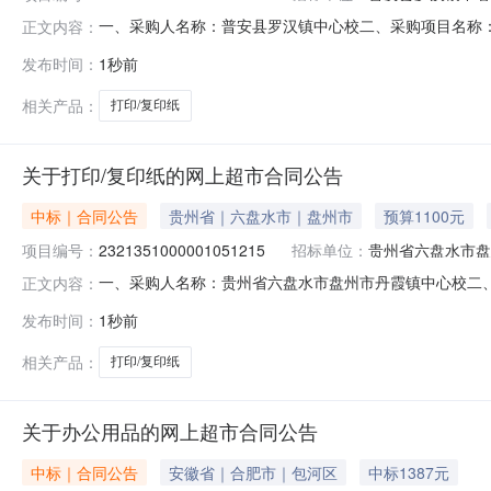
一、采购人名称：普安县罗汉镇中心校二、采购项目名称：普安
正文内容：
型：五、采购方式：直接采购六、采购公告发布日期：七、
发布时间：
1秒前
中心校地址：罗汉镇联系人：联系电话：传真：2、采购
址：
相关产品：
打印/复印纸
关于打印/复印纸的网上超市合同公告
中标｜合同公告
贵州省｜六盘水市｜盘州市
预算1100元
项目编号：
2321351000001051215
招标单位：
贵州省六盘水市盘
一、采购人名称：贵州省六盘水市盘州市丹霞镇中心校二
正文内容：
项目编号：2321351000001051215五、合同编号：520
发布时间：
1秒前
复印纸500张/包6包/箱3000张骏名扬A470g,箱10.
相关产品：
打印/复印纸
关于办公用品的网上超市合同公告
中标｜合同公告
安徽省｜合肥市｜包河区
中标1387元