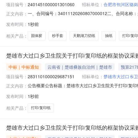
项目编号：
2401451000001301060
招标单位：
合肥市包河区骆岗
一、合同编号：34011120260807000012二、合
正文内容：
委员会网上超市项目五、合同主体采购人（甲方）：合肥市包
发布时间：
1秒前
奥百货商行（个体工商户）地址：安徽省合肥市包河区合肥市
相关产品：
固体胶
纱手套
天鹅湖刀切纸
抽纸
打印/复
楚雄市大过口乡卫生院关于打印/复印纸的框架协议采
中标｜中标通知
云南省｜楚雄彝族自治州｜楚雄市
预算217
项目编号：
2831101000029687151
招标单位：
楚雄市大过口乡卫
公告概要公告标题：楚雄市大过口乡卫生院关于打印/复印纸
正文内容：
打印/复印纸的框架协议采购项目（项目编号:2831101
发布时间：
1秒前
框架协议采购项目项目编号：28311010000296871
相关产品：
打印/复印纸
楚雄市大过口乡卫生院关于打印/复印纸的框架协议采