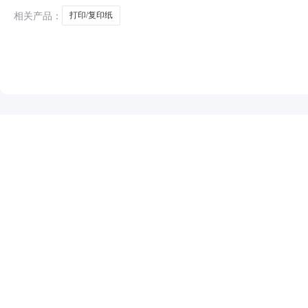
相关产品：
打印/复印纸
NEW
HOT
5折起
暂时没有搜索结果…