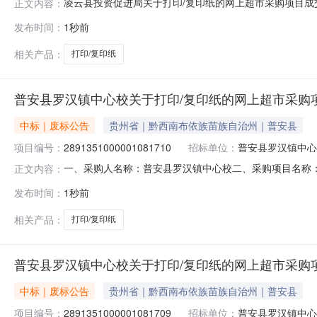
凌云县投资促进局关于打印/复印纸的网上超市采购项目成交公
正文内容：
采购结果公示如下：一、项目信息项目名称:凌云县投资促进局关
发布时间：
1秒前
购计划信息：序号采购计划文号信息采购计划金额1LYZC2026
相关产品：
打印/复印纸
普安县罗汉镇中心校关于打印/复印纸的网上超市采购
中标｜废标公告
贵州省｜黔西南布依族苗族自治州｜普安县
项目编号：
2891351000001081710
招标单位：
普安县罗汉镇中心
一、采购人名称：普安县罗汉镇中心校二、采购项目名称：普安
正文内容：
型：五、采购方式：直接采购六、采购公告发布日期：七、
发布时间：
1秒前
称：普安县罗汉镇中心校地址：罗汉镇联系人：联系电话
电话：传真：地址：
相关产品：
打印/复印纸
普安县罗汉镇中心校关于打印/复印纸的网上超市采购
中标｜废标公告
贵州省｜黔西南布依族苗族自治州｜普安县
项目编号：
2891351000001081709
招标单位：
普安县罗汉镇中心