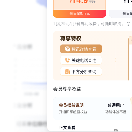
¥39
¥
¥
每日仅0.48元
每日仅
到期29元/月/省自动续费，可随时取消。
标讯详情查看
关键电话直连
甲方分析查询
会员尊享权益