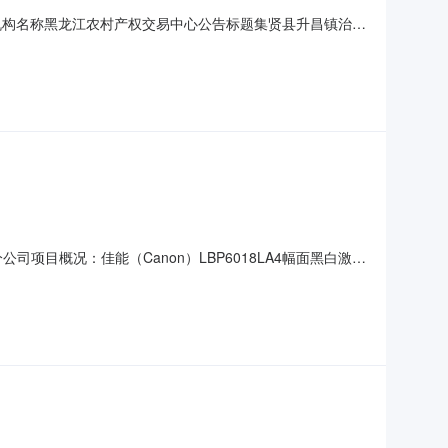
1交易机构名称黑龙江农村产权交易中心公告标题集贤县升昌镇治安
ww.hljnjzx.com/#/bid/cjgsDetail/cjgs/
司项目概况：佳能（Canon）LBP6018LA4幅面黑白激光
编号：GQQS-XB2026080033-001文件获取地
件获取开始时间：2026-08-