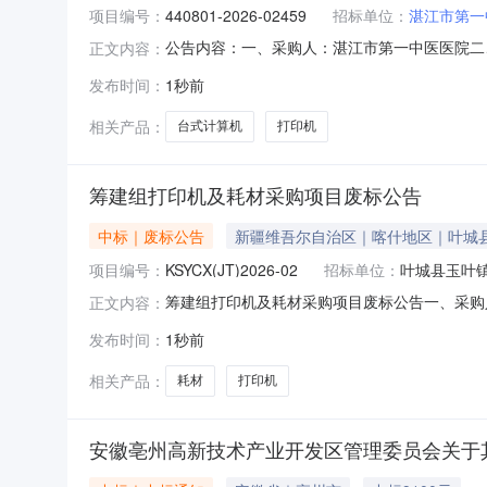
项目编号：
440801-2026-02459
招标单位：
湛江市第一
公告内容：一、采购人：湛江市第一中医医院二、采
正文内容：
印机五、采购预算金额（元）：33190.00六、需求时
发布时间：
1秒前
相关产品：
台式计算机
打印机
筹建组打印机及耗材采购项目废标公告
中标｜废标公告
新疆维吾尔自治区｜喀什地区｜叶城
项目编号：
KSYCX(JT)2026-02
招标单位：
叶城县玉叶
筹建组打印机及耗材采购项目废标公告一、采购人名
正文内容：
组织类型：政府集中采购-委托本级集采五、采购方
发布时间：
1秒前
家九、评审小组成员名单：艾科热木·苏来曼，
权益受到损害的，
相关产品：
耗材
打印机
安徽亳州高新技术产业开发区管理委员会关于