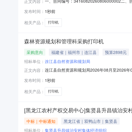
一、合同编号：341608202608060000
正文内容：
委员会网上超市项目五、合同主体采购人（甲方
发布时间：
1秒前
式：17855683812供应商（乙方）：亳州
相关产品：
打印机
森林资源规划和管理科采购打印机
采购意向
福建省｜福州市｜连江县
预算2898元
招标单位：
连江县自然资源和规划局
连江县自然资源和规划局2026年08月至20
正文内容：
和规划局2026年08月至2026年09月政府
发布时间：
1秒前
目：采购需求概况：采购内容:2898.00采购数量
相关产品：
打印机
[黑龙江农村产权交易中心]集贤县升昌镇治
中标｜中标通知
黑龙江省｜双鸭山市｜集贤县
招标单位：
集贤县升昌镇治安村集体经济组织