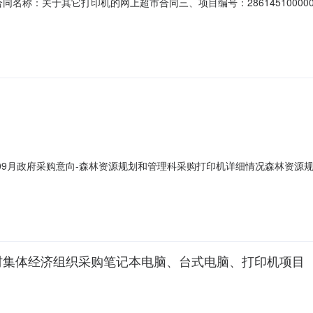
02二、合同名称：关于其它打印机的网上超市合同三、项目编号：286145100
）：安徽亳州高新技术产业开发区管理委员会地址：安徽省亳州市谯城区亳
高新技术产业开发区超亮百货商行地址：安徽省亳州市谯城区菁华路与百合路交叉口
26年09月政府采购意向-森林资源规划和管理科采购打印机详细情况森林资
采购意向采购单位：连江县自然资源和规划局采购项目名称：森林资源规划和管理科
:1.0000台主要功能或目标:黑白打印速度(页/分钟ppm)35彩色打印速度
安村集体经济组织采购笔记本电脑、台式电脑、打印机项目