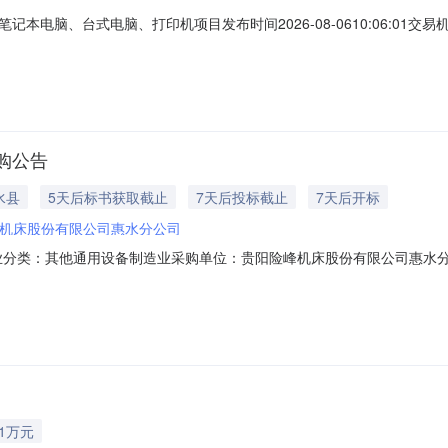
本电脑、台式电脑、打印机项目发布时间2026-08-0610:06:0
3.235000万元项目所在行政区域代码230521原文链接（公告源URL）http://w
购公告
水县
5天后标书获取截止
7天后投标截止
7天后开标
机床股份有限公司惠水分公司
所属行业分类：其他通用设备制造业采购单位：贵阳险峰机床股份有限公司惠水分公
话：标段/包信息标段/包名称：贵阳险峰机床股份有限公司打印机采购标段包/
始时间：报名截止时间：截标/开标时间：2026-08-1311:00:00文
31万元