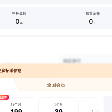
机
支票打印机
热转印打印机
宽幅打印机
热敏打印机
墨仓
中标金额
预算金额
0
0
元
元
更多招采信息
全国会员
最划算
12个月
1个月
3个月
199
39
99