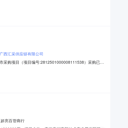
：2026-08-0611:36:35
广西汇采供应链有限公司
项目编号:2812501000008111538）采购已经
:2812501000008111538项目联系人:张文旭
:451323项目所在行政区划名称:
区超亮百货商行