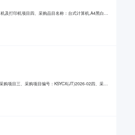
计算机及打印机项目四、采购品目名称：台式计算机,A4黑白打
市第一中医医院发布时间：2026-08-0611:17:11
、采购项目编号：KSYCX(JT)2026-02四、采购
额：1214018八、废标理由：标项1：有效供应商不足三
府采购活动的供应商认为该采购结果和采购过程等使自己的