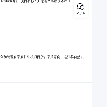
0001300289四、项目名称：安徽亳州高新技术产业开发区管理
州高新技术产业开发区亳州高新区管委会602室联系方
联系方式：13345682345六、合同主体信息1
公众号
源规划和管理科采购打印机项目所在采购意向：连江县自然资源
采购打印机预算金额：0.289800万元(人民币)采购品
(页/分钟ppm)0打印类型黑白激光打印分辨率