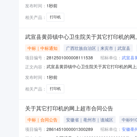
算金额（元）：4485.00六、需求时间：七、采购方式
发布时间：
1秒前
相关产品：
打印机
武宣县黄茆镇中心卫生院关于其它打印机的网
中标｜中标通知
广西壮族自治区｜来宾市｜武宣县
项目编号：
2812501000008111538
招标单位：
武宣县
武宣县黄茆镇中心卫生院关于其它打印机的网上超市
正文内容：
结束，现将采购结果公示如下：一、项目信息项目名
发布时间：
1秒前
项目联系电话:/采购计划信息：序号采购计划文号信息
相关产品：
打印机
关于其它打印机的网上超市合同公告
中标｜合同公告
安徽省｜亳州市｜谯城区
中标91
项目编号：
2861451000001300289
招标单位：
安徽亳