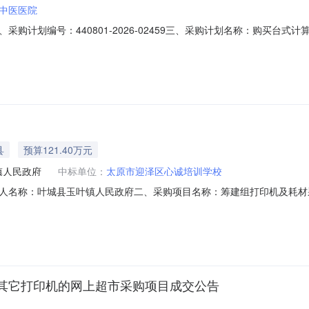
中医医院
购计划编号：440801-2026-02459三、采购计划名称：购买台式
间：七、采购方式：9八、备案时间：2026-08-0611:17:11发布人：湛江
县
预算121.40万元
镇人民政府
中标单位：
太原市迎泽区心诚培训学校
称：叶城县玉叶镇人民政府二、采购项目名称：筹建组打印机及耗材采购项目三
式：竞争性谈判六、采购公告发布日期：2026年07月29日七、预算总金
孙秀丽，寇小军十、其它事项1、本项目公告期限为1个工作日，各参加政
其它打印机的网上超市采购项目成交公告