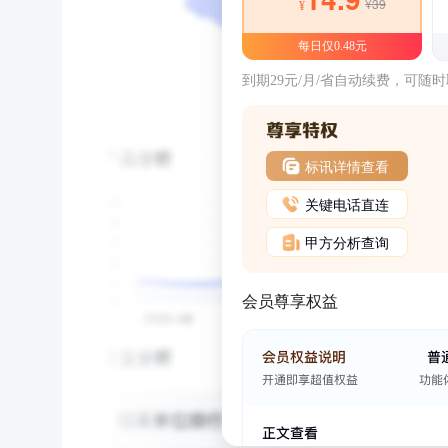
¥39
¥
每日仅0.48元
到期29元/月/省自动续费，可随
标讯详情查看
关键电话直连
甲方分析查询
会员尊享权益