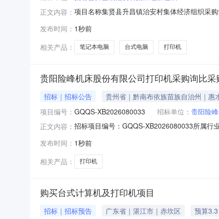
项目名称集贤县升昌镇治安村集体经济组织采购笔记
正文内容：
村集体经济组织采购笔记本电脑、台式电脑、打印机项目成交金额
发布时间：
1秒前
成交公示/3193646/7
相关产品：
笔记本电脑
台式电脑
打印机
贵阳险峰机床股份有限公司打印机采购询比采
招标｜招标公告
贵州省｜黔南布依族苗族自治州｜惠
项目编号：
GQQS-XB2026080033
招标单位：
贵阳险峰
招标项目编号：GQQS-XB2026080033
正文内容：
单功能打印机，配可加粉硒鼓监督联系人：监督联系电
发布时间：
1秒前
点：黔云招采电子招标采购交易平台黔晟国资板块报名开
相关产品：
打印机
购买台式计算机及打印机项目
招标｜招标预告
广东省｜湛江市｜赤坎区
预算3.