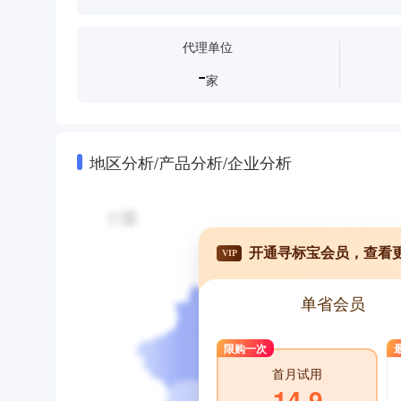
错题打印机
手账
办公家具
复印机
照片打印
代理单位
-
家
地区分析/产品分析/企业分析
开通寻标宝会员，查看
VIP
单省会员
限购一次
首月试用
14.9