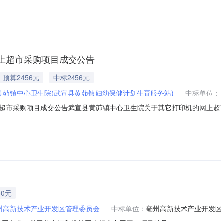
：9八、备案时间：2026-08-0611:36:35发布人：广东省女子监狱发布时间
上超市采购项目成交公告
预算2456元
中标2456元
黄茆镇中心卫生院(武宣县黄茆镇妇幼保健计划生育服务站)
中标单位：
采购项目成交公告武宣县黄茆镇中心卫生院关于其它打印机的网上超市采购项目（
称:武宣县黄茆镇中心卫生院关于其它打印机的网上超市采购项目采购项目项目编号
采购计划金额1WXZC2026-W1-006922456.0项目所在行政区划编码
00元
州高新技术产业开发区管理委员会
中标单位：
亳州高新技术产业开发