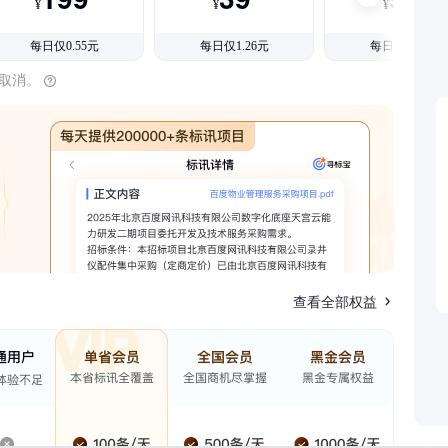
¥
¥
¥
每日仅0.55元
每日仅1.26元
每日仅1.08元
时取消。
查看全部权益