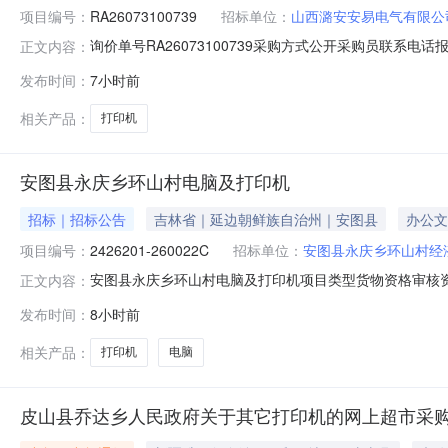
项目编号：
RA26073100739
招标单位：
山西潞安安易电气有限公
询价单号RA26073100739采购方式公开采购员联系电话报名
正文内容：
称规格型号品牌采购数量计量单位要求交货期备注打印机定制1
发布时间：
7小时前
条款：四、技术条款：详见技术要求五、注册资本必须大
相关产品：
打印机
安图县永庆乡环山村电脑及打印机
招标｜招标公告
吉林省｜延边朝鲜族自治州｜安图县
办公文
项目编号：
2426201-260022C
招标单位：
安图县永庆乡环山村经
安图县永庆乡环山村电脑及打印机项目类型货物资格审核资格后审
正文内容：
间采购文件发售截止时间2026-08-14挂牌时间项目编号
发布时间：
8小时前
托，根据《吉林省农村产权交易市场农村集体经济组织招
相关产品：
打印机
电脑
皮山县乔达乡人民政府关于其它打印机的网上超市采