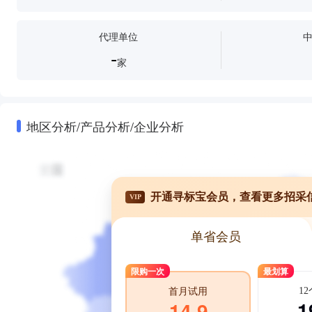
办公家具
复印机
扫描仪
高拍仪
错题打印机
照片打
代理单位
-
家
地区分析/产品分析/企业分析
开通寻标宝会员，查看更多招采
VIP
单省会员
限购一次
最划算
1
首月试用
1
14.9