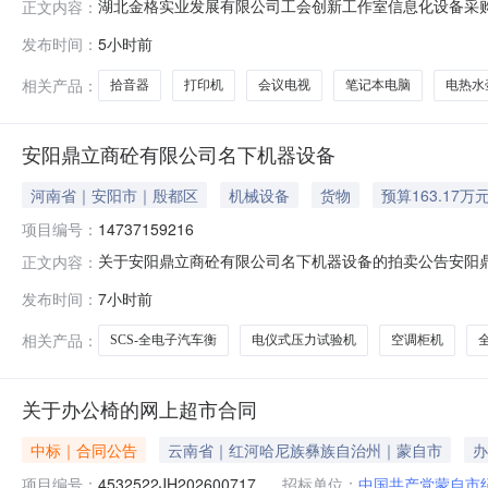
湖北金格实业发展有限公司工会创新工作室信息化设备采购
正文内容：
发布时间：
5小时前
相关产品：
拾音器
打印机
会议电视
笔记本电脑
电热水
安阳鼎立商砼有限公司名下机器设备
河南省｜安阳市｜殷都区
机械设备
货物
预算163.17万
项目编号：
14737159216
关于安阳鼎立商砼有限公司名下机器设备的拍卖公告安阳鼎立商
正文内容：
位：安阳鼎立商砼有限公司管理人，监督单位：河南省安阳市中级人民
发布时间：
7小时前
绍标的物名称：安阳鼎立商砼有限公司名下机器设备起拍价：1,631
相关产品：
SCS-全电子汽车衡
电仪式压力试验机
空调柜机
关于办公椅的网上超市合同
中标｜合同公告
云南省｜红河哈尼族彝族自治州｜蒙自市
办
项目编号：
4532522JH202600717
招标单位：
中国共产党蒙自市