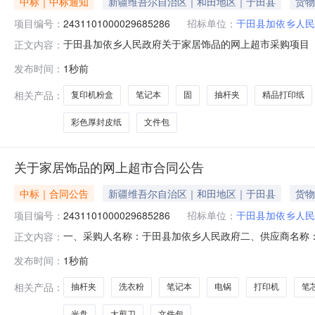
中标｜中标通知
新疆维吾尔自治区｜和田地区｜于田县
货物
项目编号：
2431101000029685286
招标单位：
于田县加依乡人民
于田县加依乡人民政府关于家居饰品的网上超市采购项目（项目
正文内容：
政府关于家居饰品的网上超市采购项目采购项目项目编号:24311
发布时间：
1秒前
项目所在行政区划编码:653226项目所在行政区划名称
相关产品：
复印机粉盒
笔记本
固
抽杆夹
精品打印纸
彩色厚封皮纸
文件包
关于家居饰品的网上超市合同公告
中标｜合同公告
新疆维吾尔自治区｜和田地区｜于田县
货物
项目编号：
2431101000029685286
招标单位：
于田县加依乡人民
一、采购人名称：于田县加依乡人民政府二、供应商名称：于田
正文内容：
五、合同编号：11N104283269202612601六、合
发布时间：
1秒前
封皮纸质印彩色厚封皮纸包3.00381143得力家居饰品笔芯得力
相关产品：
抽杆夹
洗衣粉
笔记本
电锅
打印机
笔
光盘
大剪刀
文件包