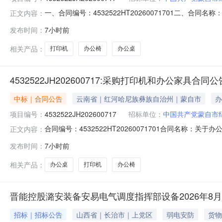
一、合同编号：4532522HT20260071701二、合
正文内容：
购人（甲方）：中国共产党蒙自市纪律检查委员会地址：蒙自
发布时间：
7小时前
幢A-56号商铺联系方式：13466296075六、合同主
相关产品：
打印机
办公椅
办公桌
4532522JH202600717:采购打印机和办公家具合同公
中标｜合同公告
云南省｜红河哈尼族彝族自治州｜蒙自市
办
项目编号：
4532522JH202600717
招标单位：
中国共产党蒙自市
合同编号：4532522HT20260071701合同名称：
正文内容：
市纪律检查委员会供应商（乙方）：红河州志成科技有限公司所
发布时间：
7小时前
日期：2026-08-08代理机构：进口产品审核前公示
相关产品：
办公桌
打印机
办公椅
晋能控股潞安装备安易电气调度指挥部设备2026年8月
招标｜招标公告
山西省｜长治市｜上党区
弱电安防
货物