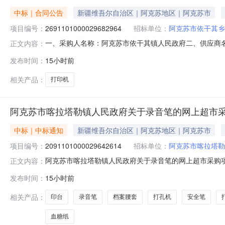
中标｜合同公告
新疆维吾尔自治区｜阿克苏地区｜阿克苏市
项目编号：
2691101000029682964
招标单位：
阿克苏市依干其乡
一、采购人名称：阿克苏市依干其镇人民政府二、供应商
正文内容：
2691101000029682964五、合同编号：11N01057
发布时间：
15小时前
复印机立思辰/LANXUMGM8125dn台1.001200
相关产品：
打印机
阿克苏市喀拉塔勒镇人民政府关于录音笔的网上超市
中标｜中标通知
新疆维吾尔自治区｜阿克苏地区｜阿克苏市
项目编号：
2091101000029642614
招标单位：
阿克苏市喀拉塔勒
阿克苏市喀拉塔勒镇人民政府关于录音笔的网上超市采购项目（
正文内容：
塔勒镇人民政府关于录音笔的网上超市采购项目采购项目项目编号:
发布时间：
15小时前
所在行政区划编码:652901项目所在行政区划名称:新
相关产品：
印台
录音笔
档案腰套
打孔机
安全笔
血糖纸