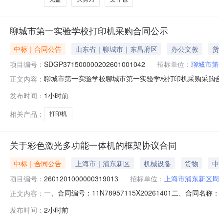
聊城市第一实验学校打印机采购合同公示
中标｜合同公告
山东省｜聊城市｜东昌府区
办公文教
货
项目编号：
SDGP371500000202601001042
招标单位：
聊城市第
聊城市第一实验学校聊城市第一实验学校打印机采购采购合同公示
正文内容：
项目编码：SDGP37150000020260100104
发布时间：
1小时前
系方式：7299887供应商（乙方）：聊城市东昌府区惠通办
相关产品：
打印机
关于彩色激光多功能一体机的框架协议合同
中标｜合同公告
上海市｜浦东新区
机械设备
货物
中
项目编号：
2601201000000319013
招标单位：
上海市浦东新区周
一、合同编号：11N78957115X20261401二、合
正文内容：
社区卫生服务中心框架协议项目五、合同主体采购人（甲方）
发布时间：
2小时前
息科技有限公司地址：上海上海市浦东新区浦东新区惠南镇城西