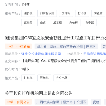
00000000第一章询价公告询价公告1.招标条件本招
发布时间：
1秒前
位为：安徽宿固高速公路有限公司。现招标人对本项目固镇
相关产品：
跑步机
门牌标示牌
文件柜
打印机
防盗窗
置物架
条桌
展示柜
办公椅
毛巾架
[建设集团]G50宜恩段安全韧性提升工程施工项目部
中标｜中标通知
湖北省｜恩施土家族苗族自治州｜巴东县
货
招标单位：
湖北交投建设集团有限公司
中标单位：
恩施嘉诺网络
【建设集团】G50宜恩段安全韧性提升工程施工项目部办
正文内容：
采购（第三次）成交结果公告G50宜恩段安全韧性提升工程
发布时间：
1秒前
http://ec.hbjttz.com/)上发布了预成交公示
不含税成
相关产品：
打印机
照相机
办公电脑
关于其它打印机的网上超市合同公告
中标｜合同公告
广西壮族自治区｜梧州市｜长洲区
货物