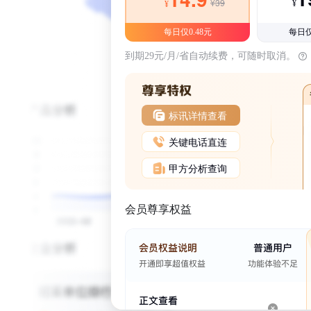
¥39
¥
¥
每日仅0.48元
每日仅
到期29元/月/省自动续费，可随时取消。
标讯详情查看
关键电话直连
甲方分析查询
会员尊享权益