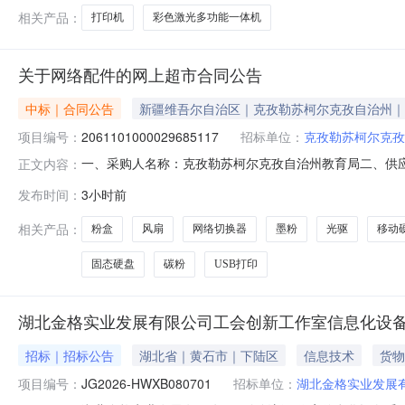
相关产品：
打印机
彩色激光多功能一体机
关于网络配件的网上超市合同公告
中标｜合同公告
新疆维吾尔自治区｜克孜勒苏柯尔克孜自治州｜
项目编号：
2061101000029685117
招标单位：
克孜勒苏柯尔克孜
一、采购人名称：克孜勒苏柯尔克孜自治州教育局二、供
正文内容：
2061101000029685117五、合同编号：11N0104
发布时间：
3小时前
普M452DW/DN/NW,M477FDW/DN/NW红色硒鼓2300页网
相关产品：
粉盒
风扇
网络切换器
墨粉
光驱
移动
固态硬盘
碳粉
USB打印
湖北金格实业发展有限公司工会创新工作室信息化设
招标｜招标公告
湖北省｜黄石市｜下陆区
信息技术
货物
项目编号：
JG2026-HWXB080701
招标单位：
湖北金格实业发展