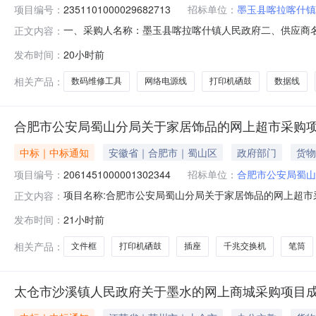
项目编号：
2351101000029682713
招标单位：
墨玉县喀拉喀什镇
一、采购人名称：墨玉县喀拉喀什镇人民政府二、供应商
正文内容：
2351101000029682713五、合同编号：11N10432
发布时间：
20小时前
个1.0021212富士施乐CT203498粉盒富士施乐/FujiXero
相关产品：
数码维修工具
网络电源线
打印机硒鼓
数据线
合肥市公安局蜀山分局关于家居饰品的网上超市采购
中标｜中标通知
安徽省｜合肥市｜蜀山区
政府部门
货物
项目编号：
2061451000001302344
招标单位：
合肥市公安局蜀山
项目名称:合肥市公安局蜀山分局关于家居饰品的网上超市采购
正文内容：
公安局蜀山分局关于家居饰品的网上超市采购项目采购项目项目编
发布时间：
21小时前
局采购单位地址:清溪路2号三、成交信息交易方式:议价采购
相关产品：
文件框
打印机硒鼓
插座
千兆交换机
笔筒
太仓市沙溪镇人民政府关于墨水的网上商城采购项目