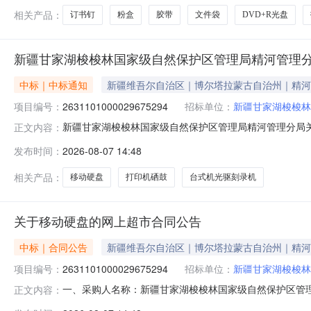
相关产品：
订书钉
粉盒
胶带
文件袋
DVD+R光盘
新疆甘家湖梭梭林国家级自然保护区管理局精河管理
中标｜中标通知
新疆维吾尔自治区｜博尔塔拉蒙古自治州｜精河
项目编号：
2631101000029675294
招标单位：
新疆甘家湖梭梭林
新疆甘家湖梭梭林国家级自然保护区管理局精河管理分局关于移
正文内容：
信息项目名称:新疆甘家湖梭梭林国家级自然保护区管理局精河
发布时间：
2026-08-07 14:48
话:18409091818采购计划文号:采购计划金额（元）
相关产品：
移动硬盘
打印机硒鼓
台式机光驱刻录机
关于移动硬盘的网上超市合同公告
中标｜合同公告
新疆维吾尔自治区｜博尔塔拉蒙古自治州｜精河
项目编号：
2631101000029675294
招标单位：
新疆甘家湖梭梭林
一、采购人名称：新疆甘家湖梭梭林国家级自然保护区管
正文内容：
管理局精河管理分局网上超市项目四、采购项目编号：2631101