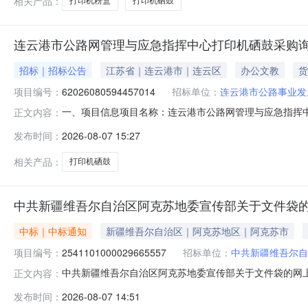
相关产品：
打印机粉盒
打印机硒鼓
连云港市公路网管理与应急指挥中心打印机硒鼓采购
招标｜招标公告
江苏省｜连云港市｜连云区
办公文教
货
项目编号：
62026080594457014
招标单位：
连云港市公路事业发
一、项目信息项目名称：连云港市公路网管理与应急指挥中心打
正文内容：
85513365报价起止时间：2026-08-1014:52-2
发布时间：
2026-08-07 15:27
量控制金额(元)意向品牌硒鼓核心参数要求:商品类目:硒鼓;颜色分
相关产品：
打印机硒鼓
中共新疆维吾尔自治区阿克苏地委宣传部关于文件袋
中标｜中标通知
新疆维吾尔自治区｜阿克苏地区｜阿克苏市
项目编号：
2541101000029665557
招标单位：
中共新疆维吾尔自
中共新疆维吾尔自治区阿克苏地委宣传部关于文件袋的网上超市
正文内容：
共新疆维吾尔自治区阿克苏地委宣传部关于文件袋的网上超市采购项
发布时间：
2026-08-07 14:51
购计划文号:采购计划金额（元）:项目所在行政区划编码:6