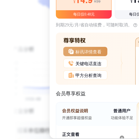
¥39
¥
¥
每日仅0.48元
每日仅
到期29元/月/省自动续费，可随时取消。
标讯详情查看
关键电话直连
甲方分析查询
会员尊享权益