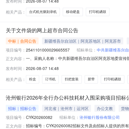
发布时间：
2026-08-07 14:48
总价(元)1STKM1000400移动硬盘希捷（SEAGATE）移动硬盘1
相关产品：
台式机光驱刻录机
移动硬盘
打印机硒鼓
关于文件袋的网上超市合同公告
中标｜合同公告
新疆维吾尔自治区｜阿克苏地区｜阿克苏市
项目编号：
2541101000029665557
招标单位：
中共新疆维吾尔自
一、采购人名称：中共新疆维吾尔自治区阿克苏地委宣传
正文内容：
四、采购项目编号：2541101000029665557五、合同
发布时间：
2026-08-07 14:48
力/deli5700包3.0030902索尼DVD+R光盘索尼/Son
相关产品：
粉盒
订书机
扫把套装
胶带
打印机硒鼓
沧州银行2026年全行办公科技耗材入围采购项目招标
招标｜招标公告
河北省｜沧州市｜运河区
办公文教
货物
项目编号：
CYK20260082
招标单位：
沧州银行股份有限公司
招标编号：CYK20260082招标文件及由招标人提供
正文内容：