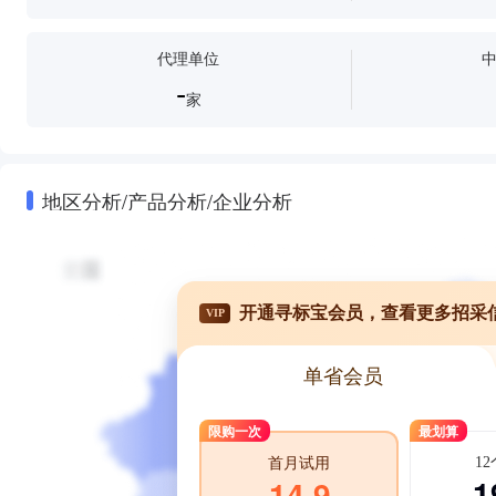
代理单位
-
家
地区分析/产品分析/企业分析
开通寻标宝会员，查看更多招采
VIP
单省会员
限购一次
最划算
1
首月试用
1
14.9