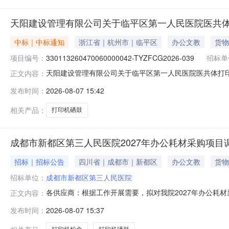
天阳建设管理有限公司关于临平区第一人民医院医共体
中标｜中标通知
浙江省｜杭州市｜临平区
办公文教
货物
项目编号：
330113260470060000042-TYZFCG2026-039
招标单
天阳建设管理有限公司关于临平区第一人民医院医共体打印机耗材采
正文内容：
区第一人民医院医共体打印机耗材采购项目三、中标（成交）
发布时间：
2026-08-07 15:42
视窗信息科技有限公司浙江省杭州市临平区临平街道为民弄4-
相关产品：
打印机硒鼓
成都市新都区第三人民医院2027年办公耗材采购项目调研公
招标｜招标公告
四川省｜成都市｜新都区
办公文教
货物
招标单位：
成都市新都区第三人民医院
各供应商：根据工作开展需要，拟对我院2027年办公耗
正文内容：
名称及简介；（二）产品类型及规格；（三）产品性能特
发布时间：
2026-08-07 15:37
立承担民事责任的能力;（二）具有良好的商业信誉和健全
（五）参加政府采购活动前三年内，在经营活