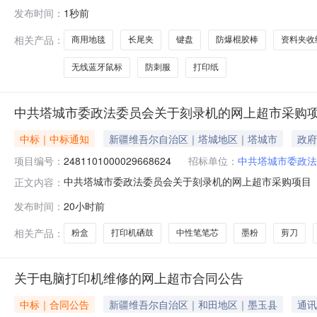
2931101000029638353五、合同编号：11N0105
发布时间：
1秒前
力/deliT1盒19.0026049402雷柏M300G办公线材无线蓝
相关产品：
商用地毯
长尾夹
键盘
防爆棍胶棒
资料夹收
无线蓝牙鼠标
防刺服
打印纸
中共塔城市委政法委员会关于刻录机的网上超市采购
中标｜中标通知
新疆维吾尔自治区｜塔城地区｜塔城市
政府
项目编号：
2481101000029668624
招标单位：
中共塔城市委政法
中共塔城市委政法委员会关于刻录机的网上超市采购项目（项目
正文内容：
委员会关于刻录机的网上超市采购项目采购项目项目编号:2481
发布时间：
20小时前
区划编码:654201项目所在行政区划名称:新疆维吾尔
相关产品：
粉盒
打印机硒鼓
中性笔笔芯
墨粉
剪刀
关于电脑打印机维修的网上超市合同公告
中标｜合同公告
新疆维吾尔自治区｜和田地区｜墨玉县
通讯