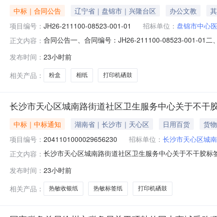
中标｜合同公告
辽宁省｜盘锦市｜兴隆台区
办公文教
其
项目编号：
JH26-211100-08523-001-01
招标单位：
盘锦市中心
合同公告一、合同编号：JH26-211100-08523-001
正文内容：
等，如有）：JH26-211100-08523四、项目名称：
发布时间：
23小时前
方）：辽宁芮同商贸有限公司地址：辽宁省沈阳市和平区三好
相关产品：
粉盒
相纸
打印机硒鼓
长沙市天心区城南路街道社区卫生服务中心关于不干
中标｜中标通知
湖南省｜长沙市｜天心区
日用百货
货物
项目编号：
2041101000029656230
招标单位：
长沙市天心区城南
长沙市天心区城南路街道社区卫生服务中心关于不干胶标签的湖
正文内容：
目名称：长沙市天心区城南路街道社区卫生服务中心关于不干胶标
发布时间：
23小时前
名称：湖南省长沙市天心区报价起止时间：-二、采购单位
社会
相关产品：
热敏收银纸
热敏标签纸
打印机硒鼓