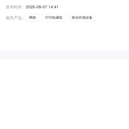
办公科技耗材入围采购项目已由沧州银行股份有限公司批准
发布时间：
2026-08-07 14:41
司。项目已具备招标条件，现对该项目进行公开招标。二、
点。（三）招标范围：本次项目内
相关产品：
网线
打印机硒鼓
移动存储设备
NEW
HOT
5折起
暂时没有搜索结果…