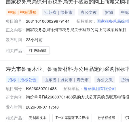
国家税务总局徐州市税务局关于硒鼓的网上商城采购
中标｜中标通知
江苏省｜徐州市
办公文教
货物
中标
项目编号：
2081101000029679144
招标单位：
国家税务总局徐州
国家税务总局徐州市税务局关于硒鼓的网上商城采购项目（项目
正文内容：
市税务局关于硒鼓的网上商城采购项目项目编号:20811010
发布时间：
23小时前
市本级报价起止时间:-二、采购单位信息采购单位名称:国
相关产品：
打印机硒鼓
寿光市鲁丽木业、鲁丽新材料办公用品定向采购招标书26
招标｜招标公告
山东省｜潍坊市｜寿光市
办公文教
货物
项目编号：
RA26080701488
招标单位：
鲁丽集团有限公司
询价单号RA26080701488采购方式公开采购员联系电话报名
正文内容：
称规格型号品牌采购数量计量单位要求交货期备注0503013035
发布时间：
2026-08-07 17:48
0.8cm*250m30.0卷2026-09-06袁志滨（湿板码垛机）0
相关产品：
定制塑皮本
T一加厚型环卫垃圾桶
热敏标签纸
打