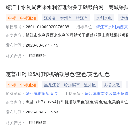
靖江市水利局西来水利管理站关于硒鼓的网上商城采
中标｜中标通知
江苏省｜泰州市｜靖江市
水利水电
货物
项目编号：
2891101000029678088
招标单位：
靖江市水利局西来
靖江市水利局西来水利管理站关于硒鼓的网上商城采购项目（项
正文内容：
来水利管理站关于硒鼓的网上商城采购项目项目编号:28911
发布时间：
2026-08-07 17:15
码:321282项目所在行政区划名称:江苏省泰州市靖江市
相关产品：
打印机硒鼓
惠普(HP)125A打印机硒鼓黑色/蓝色/黄色/红色
中标｜中标通知
黑龙江省｜哈尔滨市｜道外区
办公文教
招标单位：
哈尔滨市胸科医院
中标单位：
哈尔滨市南岗区昊天物
惠普（HP）125A打印机硒鼓黑色/蓝色/黄色/红色采购单位:哈
正文内容：
哈尔滨市南岗区昊天物资经销处参考链接:https://item.jd.com/
发布时间：
2026-08-07 15:53
cu=trueutm_source=lianmeng__10__kongutm_medium
相关产品：
打印机硒鼓