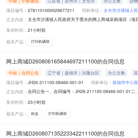
中标｜中标通知
江苏省｜苏州市｜太仓市
办公文教
货物
项目编号：
2781101000029677211
招标单位：
太仓市沙溪镇人民
太仓市沙溪镇人民政府关于墨水的网上商城采购项目（项目编号
正文内容：
关于墨水的网上商城采购项目项目编号:278110100002
发布时间：
21小时前
划名称:江苏省苏州市太仓市报价起止时间:-二、采购单位
相关产品：
打印机硒鼓
网上商城D260806165844697211100的合同信息
中标｜合同公告
辽宁省｜盘锦市｜兴隆台区
办公文教
其
项目编号：
JH26-211100-08466-001-01
招标单位：
盘锦市中心
合同公告一、合同编号：JH26-211100-08466-001
正文内容：
等，如有）：JH26-211100-08466四、项目名称：
发布时间：
23小时前
方）：辽宁芮同商贸有限公司地址：辽宁省沈阳市和平区三
相关产品：
粉盒
打印机硒鼓
网上商城D260807135223342211100的合同信息