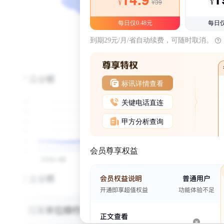
¥39
¥
¥
每日仅0.48元
每日仅
到期29元/月/省自动续费，可随时取消。
标讯详情查看
关键电话直连
甲方分析查询
会员尊享权益