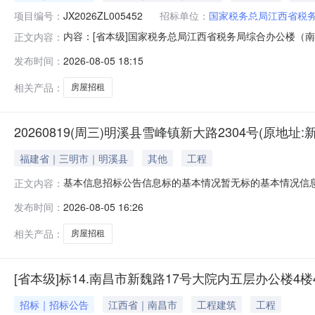
项目编号：
JX2026ZL005452
招标单位：
国家税务总局江西省税
内容：[省本级]国家税务总局江西省税务局综合办公楼（
正文内容：
招标代理名称：招标代理负责人：招标代理联系电话：监
发布时间：
2026-08-05 18:15
区广场南路399号）一至二层（部分）房屋整体招租（5年）挂
南路399号）一
相关产品：
房屋招租
20260819(周三)明溪县雪峰镇新大路2304号(原地址
福建省｜三明市｜明溪县
其他
工程
基本信息招标公告信息标的基本情况暂无标的基本情况信
正文内容：
发布时间：
2026-08-05 16:26
相关产品：
房屋招租
[省本级]标14.南昌市新魏路17号大院内五层办公楼4楼4
招标｜招标公告
江西省｜南昌市
工程建筑
工程