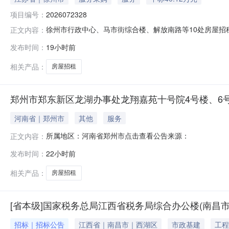
项目编号：
2026072328
徐州市行政中心、马市街综合楼、解放南路等10处房屋招租项
正文内容：
市行政中心、马市街综合楼、解放南路等10处房屋招租项目
发布时间：
19小时前
民币成交日期2026-08-05
相关产品：
房屋招租
郑州市郑东新区龙湖办事处龙翔嘉苑十号院4号楼、6
河南省｜郑州市
其他
服务
所属地区：河南省郑州市点击查看公告来源：
正文内容：
发布时间：
22小时前
相关产品：
房屋招租
[省本级]国家税务总局江西省税务局综合办公楼(南昌市西
招标｜招标公告
江西省｜南昌市｜西湖区
市政基建
工程