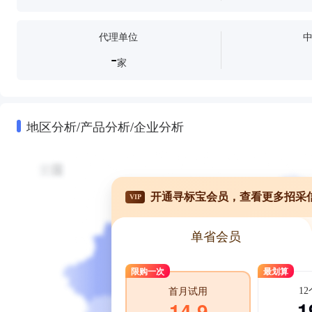
代理单位
-
家
地区分析/产品分析/企业分析
开通寻标宝会员，查看更多招采
VIP
单省会员
限购一次
最划算
1
首月试用
1
14.9