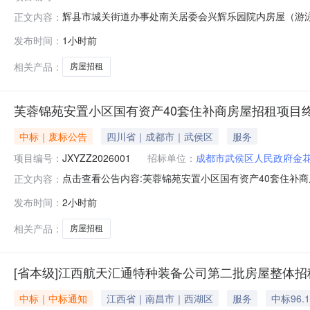
辉县市城关街道办事处南关居委会兴辉乐园院内房屋（游泳池下）招
正文内容：
名称辉县市城关镇南关村股份经济合作社拟转出时间2026-09-01至202
发布时间：
1小时前
0617:00:00至2026-08-1317:00:00竞价时间2026-08-1409
相关产品：
房屋招租
芙蓉锦苑安置小区国有资产40套住补商房屋招租项目
中标｜废标公告
四川省｜成都市｜武侯区
服务
项目编号：
JXYZZ2026001
招标单位：
成都市武侯区人民政府金
点击查看公告内容:芙蓉锦苑安置小区国有资产40套住补商房
正文内容：
发布时间：
2小时前
相关产品：
房屋招租
[省本级]江西航天汇通特种装备公司第二批房屋整体招租
中标｜中标通知
江西省｜南昌市｜西湖区
服务
中标96.