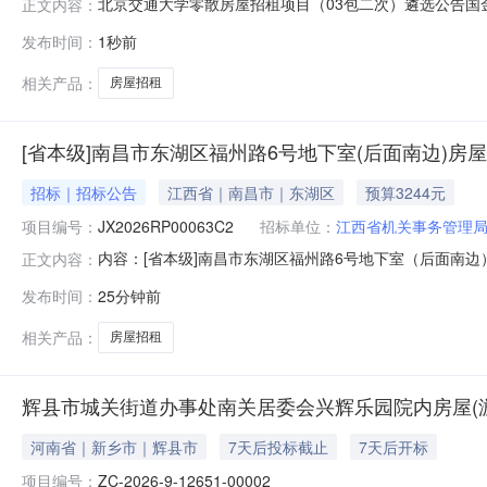
北京交通大学零散房屋招租项目（03包二次）遴选公告
正文内容：
目进行其他招标，欢迎合格的供应商前来投标。项目名称：北
发布时间：
1秒前
树凡、刘晓红、王佳乐、边璐、谢丹丹、孔政、邵柄强、张含
采购单位联系方式：
相关产品：
房屋招租
[省本级]南昌市东湖区福州路6号地下室(后面南边)房屋招
招标｜招标公告
江西省｜南昌市｜东湖区
预算3244元
项目编号：
JX2026RP00063C2
招标单位：
江西省机关事务管理
内容：[省本级]南昌市东湖区福州路6号地下室（后面南
正文内容：
话：监管部门名称：监管部门联系电话：交易中心名称：交易中
发布时间：
25分钟前
号JX2026RP00063C2项目名称江西省机关事务管
方名称
相关产品：
房屋招租
辉县市城关街道办事处南关居委会兴辉乐园院内房屋(
河南省｜新乡市｜辉县市
7天后投标截止
7天后开标
项目编号：
ZC-2026-9-12651-00002