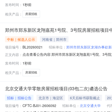
（滨湖时光集团网站公告）招标（采购）公告发布日期：202
发布时间：
1秒前
价：3500元（大写：叁仟伍佰元整）第二中标（成交）候
系人:徐工
相关产品：
房屋招租
郑州市郑东新区龙翔嘉苑1号院、3号院房屋招租项目
中标｜候选人公示
河南省｜郑州市
项目编号：
BL20260021
招标单位：
郑州市郑东新区龙湖办事处新
点击查看公告内容:郑州市郑东新区龙翔嘉苑1号院、3号院房
正文内容：
发布时间：
1秒前
相关产品：
房屋招租
北京交通大学零散房屋招租项目(03包二次)遴选公告
招标｜招标公告
北京市｜海淀区
6天后标书获取截止
2
项目编号：
CFTC-BJ01-2606092
招标单位：
北京交通大学
代