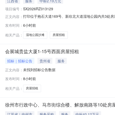
江西省
服务
中标2.19万元
项目编号：
SX2026RZ013129
打印位于抱石大道169号、新欣北大道湿地公园内共3处房
正文内容：
SX2026RZ013129项目名称抱石大道169号文化馆912室-
发布时间：
6小时前
万元标的成交日期2026-08-06项目编号SX2026RZ0
相关产品：
湿地公园沙滩
房屋招租
会展城贵盐大厦1-15号西面房屋招租
招标｜招标公告
贵州省
服务
未找到招标公告数据
正文内容：
发布时间：
8小时前
相关产品：
房屋招租
徐州市行政中心、马市街综合楼、解放南路等10处房
江苏省｜徐州市
服务采购
服务
中标40.12万元