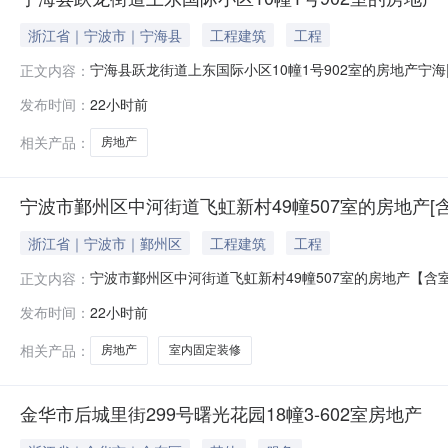
浙江省｜宁波市｜宁海县
工程建筑
工程
宁海县跃龙街道上东国际小区10幢1号902室的房地产
正文内容：
地资产评估有限公司出具的《房地产估价报告》）拍品名称位于
发布时间：
22小时前
况1.法院执行裁定书；2.可提供的权证证书，行业部门查
电卫生设
相关产品：
房地产
宁波市鄞州区中河街道飞虹新村49幢507室的房地产[
浙江省｜宁波市｜鄞州区
工程建筑
工程
宁波市鄞州区中河街道飞虹新村49幢507室的房地产【
正文内容：
（2026）司字第0511号的估价报告）拍品名称宁波市鄞州
发布时间：
22小时前
定书；2.不动产信息查询结果复印件。拍品所有人被执行人崔*
相关产品：
房地产
室内固定装修
金华市后城里街299号曙光花园18幢3-602室房地产