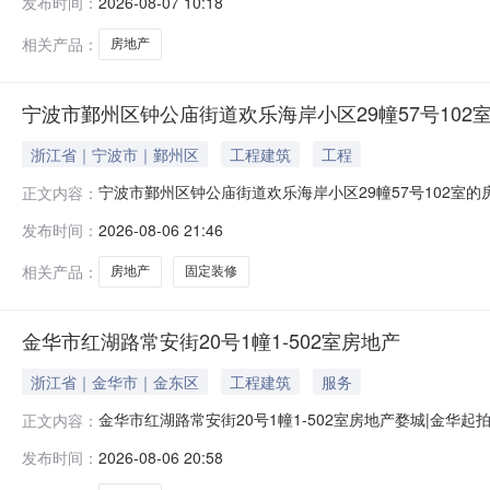
发布时间：
2026-08-07 10:18
1620000元，起拍价：1101600元，保证金：110
相关产品：
房地产
宁波市鄞州区钟公庙街道欢乐海岸小区29幢57号102
浙江省｜宁波市｜鄞州区
工程建筑
工程
宁波市鄞州区钟公庙街道欢乐海岸小区29幢57号102室
正文内容：
宁波市鄞州区钟公庙街道欢乐海岸小区29幢57号102室的房
发布时间：
2026-08-06 21:46
有人居住承诺限期腾退权利限制情况1、被法院查封;2、
州区钟
相关产品：
房地产
固定装修
金华市红湖路常安街20号1幢1-502室房地产
浙江省｜金华市｜金东区
工程建筑
服务
金华市红湖路常安街20号1幢1-502室房地产婺城|金华
正文内容：
浙0703执3888号申请执行人***被执行人***标的物
发布时间：
2026-08-06 20:58
单独所有标的物现状房屋用途及土地性质1.住宅2.国有
制