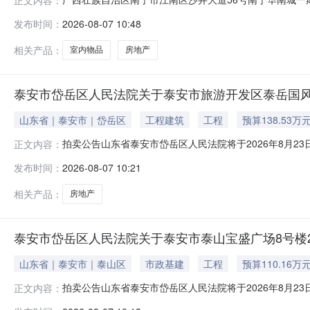
的调查情况表温州方正房地产土地评估有限公司拍品名称广
发布时间：
2026-08-07 10:48
裁定权证情况1、法院执行裁定书2、不动产档案查询告知
及瑕疵情况1、已被瑞安市
相关产品：
室内物品
房地产
泰安市岱岳区人民法院关于泰安市旅游开发区泰岳国风1#
山东省｜泰安市｜岱岳区
工程建筑
工程
预算138.53万
拍卖公告山东省泰安市岱岳区人民法院将于2026年8月23
正文内容：
https://sf.taobao.com/0538/04户名
发布时间：
2026-08-07 10:21
房、泰岳国风项目756号车位使用权）。评估价：2037200
相关产品：
房地产
泰安市岱岳区人民法院关于泰安市泰山宝盛广场8号楼2单
山东省｜泰安市｜泰山区
市政基建
工程
预算110.16万
拍卖公告山东省泰安市岱岳区人民法院将于2026年8月23
正文内容：
https://sf.taobao.com/0538/04户名