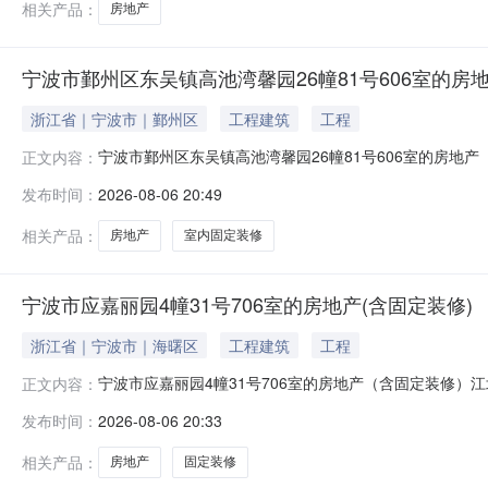
相关产品：
房地产
宁波市鄞州区东吴镇高池湾馨园26幢81号606室的房地
浙江省｜宁波市｜鄞州区
工程建筑
工程
宁波市鄞州区东吴镇高池湾馨园26幢81号606室的房地
正文内容：
[2026]司字第031号的估价报告）拍品名称宁波市鄞州区
发布时间：
2026-08-06 20:49
书；2.不动产权证复印件。拍品所有人被执行人王**所
相关产品：
房地产
室内固定装修
宁波市应嘉丽园4幢31号706室的房地产(含固定装修)
浙江省｜宁波市｜海曙区
工程建筑
工程
宁波市应嘉丽园4幢31号706室的房地产（含固定装修）
正文内容：
706室的房地产（含固定装修）权利来源（2025）浙02
发布时间：
2026-08-06 20:33
查封;2、有抵押；3、无租赁提供的文件《拍卖成交确认书
2.不
相关产品：
房地产
固定装修