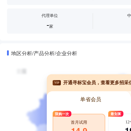
代理单位
-
家
地区分析/产品分析/企业分析
开通寻标宝会员，查看更多招采
VIP
单省会员
限购一次
最划算
1
首月试用
1
14.9