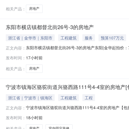
相关产品：
房地产
东阳市横店镇都督北街26号-3的房地产
浙江省｜金华市｜东阳市
工程建筑
服务
预算107万元
东阳市横店镇都督北街26号-3的房地产东阳|金华起拍价
正文内容：
第2242号评估报告)法院名称东阳市人民法院执行案号（202
发布时间：
17小时前
屋产权证东房权证横店字第248784号土地产权证东阳市国用（2
相关产品：
房地产
宁波市镇海区骆驼街道兴骆西路111号4-4室的房地产[
浙江省｜宁波市｜镇海区
工程建筑
工程
宁波市镇海区骆驼街道兴骆西路111号4-4室的房地产【
正文内容：
（2026）评字第0304009号的估价报告）拍品名称宁波
发布时间：
18小时前
执行裁定书；2.房屋所有权证复印件；3.土地使用权证复
相关产品：
房地产
室内固定装修