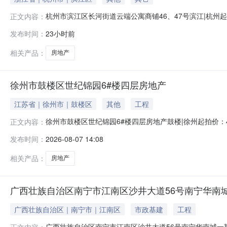
杭州市滨江区长河街道云端公寓商铺46、47号滨江|杭
正文内容：
商铺46、47号的房地产权利来源司法裁定权证情况法院
发布时间：
23小时前
卖成交确认书》。拍品介绍不动产权证号：浙（2022）杭州
住宅；登记日
相关产品：
房地产
徐州市鼓楼区世纪锦园6#楼四层房地产
江苏省｜徐州市｜鼓楼区
其他
工程
徐州市鼓楼区世纪锦园6#楼四层房地产鼓楼|徐州起拍价：
正文内容：
权证情况苏(2019)徐州市不动产权第0017285号
发布时间：
2026-08-07 14:08
州市鼓楼区世纪锦园6#楼四层房地产登记时间2019/2/2
相关产品：
房地产
广西壮族自治区南宁市江南区沙井大道56号南宁华南城
广西壮族自治区｜南宁市｜江南区
市政基建
工程
广西壮族自治区南宁市江南区沙井大道56号南宁华南城一期
正文内容：