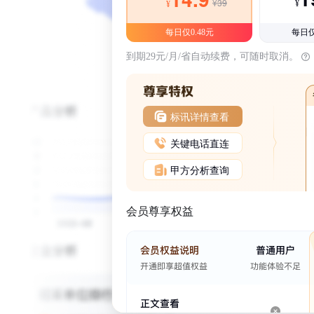
¥39
¥
¥
每日仅0.48元
每日仅
到期29元/月/省自动续费，可随时取消。
标讯详情查看
关键电话直连
甲方分析查询
会员尊享权益