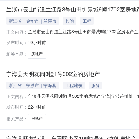
兰溪市云山街道兰江路8号山田御景城9幢1702室房地
浙江省｜金华市｜兰溪市
其他
工程
兰溪市云山街道兰江路8号山田御景城9幢1702室房地产
正文内容：
案号（2026）浙0703执恢271号申请执行人***被执
发布时间：
19小时前
不动产权属信息所有人情况共同所有标的物现状房屋用途及
华市
相关产品：
房地产
宁海县天明花园3幢1号302室的房地产
浙江省｜宁波市｜宁海县
工程建筑
服务
宁海县天明花园3幢1号302室的房地产宁海|宁波起拍
正文内容：
公司出具的《房地产估价报告》）拍品名称位于宁海县天明花园3
发布时间：
22小时前
的权证证书，行业部门查档记录证明等拍品所有人王**、
费、水费等
相关产品：
房地产
宁海县跃龙街道上东国际小区10幢1号902室的房地产