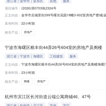
浙江省｜金华市｜金东区
其他
服务
项目编号：
(2026)浙0703执2324号
金华市后城里街299号曙光花园18幢3-602室房地产
正文内容：
(2026）浙0703执2324号申请执行人***被执行人*
发布时间：
22小时前
信息所有人情况单独所有标的物现状房屋用途及土地性质1
相关产品：
房地产
宁波市海曙区粮丰街44弄26号604室的房地产及阁楼
浙江省｜宁波市｜海曙区
工程建筑
服务
宁波市海曙区粮丰街44弄26号604室的房地产及阁楼海
正文内容：
地资产评估有限公司出具的《房地产估价报告》）拍品名称位于
发布时间：
23小时前
1.法院执行裁定书；2.可提供的权证证书，行业部门查档
设施齐全，
相关产品：
阁楼
房地产
杭州市滨江区长河街道云端公寓商铺46、47号
浙江省｜杭州市｜滨江区
其他
其它