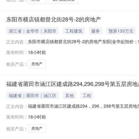
东阳市横店镇都督北街28号-2的房地产
浙江省｜金华市｜东阳市
工程建筑
服务
预算133万元
东阳市横店镇都督北街28号-2的房地产东阳|金华起拍价
正文内容：
第2242号评估报告)法院名称东阳市人民法院执行案号（202
发布时间：
18小时前
屋产权证东房权证横店字第248777号土地产权证东阳市国用（2
相关产品：
房地产
福建省莆田市涵江区建成路294,296,298号第五层房地
福建省｜莆田市｜涵江区
其他
工程
福建省莆田市涵江区建成路294，296，298号第五层
正文内容：
表拍品名称位于福建省莆田市涵江区建成路294，296，2
发布时间：
18小时前
（2016）莆田市不动产权第HJ01823号】拍品所有
限制情况1、被
相关产品：
房地产