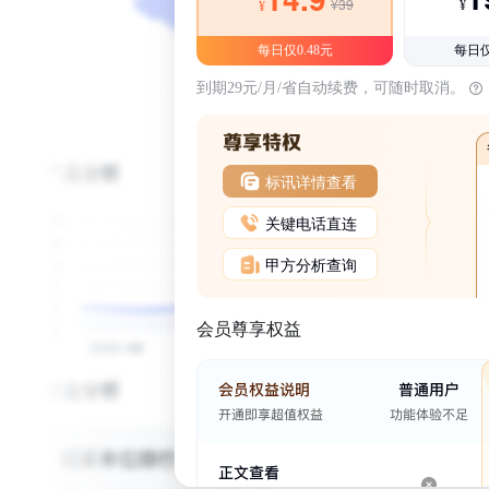
¥39
¥
¥
每日仅0.48元
每日仅
到期29元/月/省自动续费，可随时取消。
标讯详情查看
关键电话直连
甲方分析查询
会员尊享权益