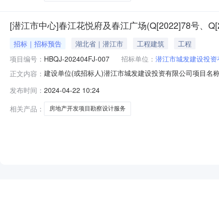
[潜江市中心]春江花悦府及春江广场(Q[2022]78号、Q[
招标｜招标预告
湖北省｜潜江市
工程建筑
工程
项目编号：
HBQJ-202404FJ-007
招标单位：
潜江市城发建设投资
建设单位(或招标人)潜江市城发建设投资有限公司项目名称春
正文内容：
道办事处百里长渠以东、殷台路以南、湖滨路以西、马昌垸路以
发布时间：
2024-04-22 10:24
察、方案设计、初步设计、施工图设计以及后续服务等工作。）总投资
相关产品：
房地产开发项目勘察设计服务
NEW
HOT
5折起