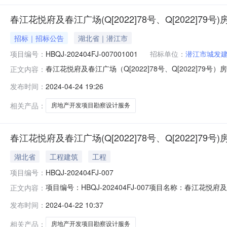
春江花悦府及春江广场(Q[2022]78号、Q[2022]79号)
招标｜招标公告
湖北省｜潜江市
项目编号：
HBQJ-202404FJ-007001001
招标单位：
潜江市城发
春江花悦府及春江广场（Q[2022]78号、Q[2022]79号）房地产
正文内容：
本招标项目春江花悦府及春江广场（Q[2022]78号、Q[20
发布时间：
2024-04-24 19:26
批准建设，项目业主为潜江市城发建设投资有限公司,建设资
相关产品：
房地产开发项目勘察设计服务
春江花悦府及春江广场(Q[2022]78号、Q[2022]7
湖北省
工程建筑
工程
项目编号：
HBQJ-202404FJ-007
项目编号：HBQJ-202404FJ-007项目名称：春江花
正文内容：
东、殷台路以南、湖滨路以西、马昌垸路以北资金来源：自筹项目规
发布时间：
2024-04-22 10:37
1.0≤1.5。该项目位于园林街道办事处百里长渠以东
相关产品：
房地产开发项目勘察设计服务