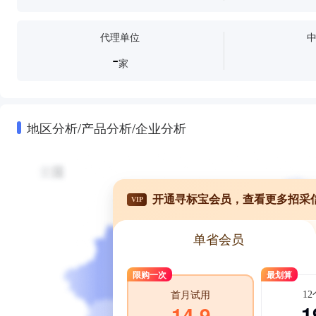
代理单位
-
家
地区分析/产品分析/企业分析
开通寻标宝会员，查看更多招采
VIP
单省会员
限购一次
最划算
1
首月试用
1
14.9