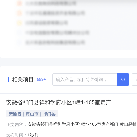
相关项目
999+
安徽省祁门县祥和学府小区1幢1-105室房产
安徽省｜黄山市｜祁门县
安徽省祁门县祥和学府小区1幢1-105室房产祁门|黄山起
正文内容：
房产权证情况1.执行案号:（2026）皖1024执126号2
发布时间：
1秒前
及瑕疵情况1.被安徽省祁门县人民法院查封2.抵押权人：