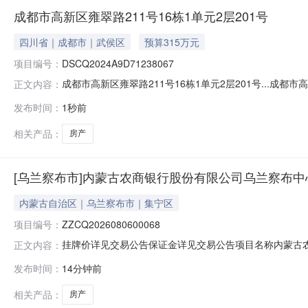
成都市高新区雍翠路211号16栋1单元2层201号
四川省｜成都市｜武侯区
预算315万元
项目编号：
DSCQ2024A9D71238067
成都市高新区雍翠路211号16栋1单元2层201号...成都
正文内容：
DSCQ2024A9D71238067挂牌价格315万元价格说
发布时间：
1秒前
息标的信息本次转让的资产为成都市高新区雍翠路211号1
相关产品：
房产
[乌兰察布市]内蒙古农商银行股份有限公司乌兰察布中
内蒙古自治区｜乌兰察布市｜集宁区
项目编号：
ZZCQ2026080600068
挂牌价详见交易公告保证金详见交易公告项目名称内蒙古农商银
正文内容：
牌起始日期2026年08月07日挂牌截止日期2026年
发布时间：
14分钟前
名称：内蒙古农村商业银行股份有限公司乌兰察布中心支行联
次转让是
相关产品：
房产