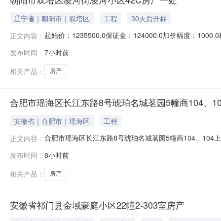
辽宁省｜朝阳市｜双塔区
工程
30天后开标
起始价：1235500.0保证金：124000.0加价幅度：1
正文内容：
（延时的除外）在京东网络司法拍卖平台上（网址：）进
发布时间：
7小时前
关法律规定所制订，竞买人应认真仔细阅读，了解本须知
当事人和竞
相关产品：
房产
合肥市瑶海区长江东路8号琥珀名城茗园5幢商104、1
安徽省｜合肥市｜瑶海区
工程
合肥市瑶海区长江东路8号琥珀名城茗园5幢商104、104上
正文内容：
号拍品名称合肥市瑶海区长江东路8号琥珀名城茗园5幢商104
发布时间：
8小时前
赁情况无钥匙被执行人使用权利限制情况及瑕疵情况1、被
相关产品：
房产
安徽省祁门县金域豪庭小区22幢2-303室房产