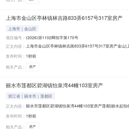
上海市金山区亭林镇林吉路833弄6157号317室房产
上海市｜金山区
项目编号：
(2026)浙1102网拍字第170号
上海市金山区亭林镇林吉路833弄6157号317室房产金山
正文内容：
市金山区亭林镇林吉路833弄6157号317室房产权利来
发布时间：
1秒前
情况1、无抵押2、有查封提供的文件1、法院裁定书；2、
相关产品：
房产
丽水市莲都区碧湖镇怡泉湾44幢103室房产
浙江省｜丽水市｜莲都区
丽水市莲都区碧湖镇怡泉湾44幢103室房产莲都|丽水起拍价
正文内容：
第236号拍品名称丽水市莲都区碧湖镇怡泉湾44幢103室
发布时间：
1秒前
用途及土地用途城镇住宅用地/住宅钥匙无租赁情况无权利
相关产品：
房产