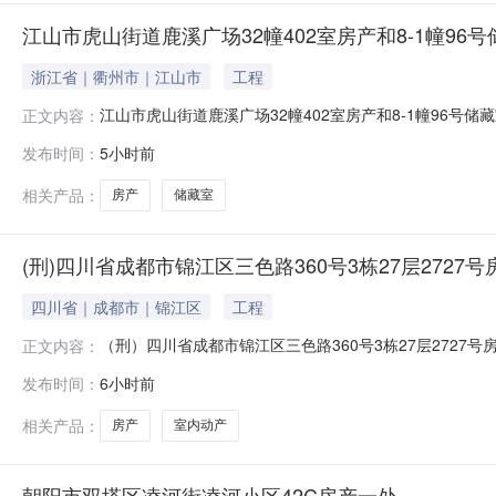
江山市虎山街道鹿溪广场32幢402室房产和8-1幢96
浙江省｜衢州市｜江山市
工程
江山市虎山街道鹿溪广场32幢402室房产和8-1幢96号
正文内容：
0881执1469号承办人标的物名称江山市虎山街道鹿溪广
发布时间：
5小时前
幢402室：建筑面积115.81m2、土地面积19.8m2；（
相关产品：
房产
储藏室
(刑)四川省成都市锦江区三色路360号3栋27层2727
四川省｜成都市｜锦江区
工程
（刑）四川省成都市锦江区三色路360号3栋27层272
正文内容：
号（2026）浙0881执941号承办人及办公电话标的物
发布时间：
6小时前
屋建筑面积：48.06㎡;土地使用面积：1.74㎡2.查
相关产品：
房产
室内动产
朝阳市双塔区凌河街凌河小区42C房产一处