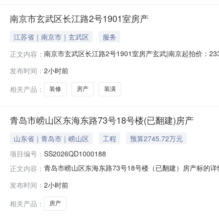
南京市玄武区长江路2号1901室房产
江苏省｜南京市｜玄武区
服务
南京市玄武区长江路2号1901室房产玄武|南京起拍价：2
正文内容：
裁定法院执行裁定书（2026）苏0923执恢218号拍品
发布时间：
2小时前
无；5、腾空情况：未腾空；6、配套情况：水、电设施
1、《法院裁定
相关产品：
装修
房产
装潢
青岛市崂山区东海东路73号18号楼(已翻建)房产
山东省｜青岛市｜崂山区
工程
预算2745.72万元
项目编号：
SS2026QD1000188
青岛市崂山区东海东路73号18号楼（已翻建）房产标的详情项
正文内容：
2745.717600万元交易方式司法拍卖项目类型涉讼资产信
发布时间：
2小时前
青岛市中级人民法院委托机构联系人法官委托机构联系电话0532-
相关产品：
房产