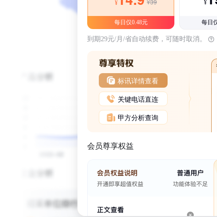
¥39
¥
¥
每日仅0.48元
每日仅
到期29元/月/省自动续费，可随时取消。
标讯详情查看
关键电话直连
甲方分析查询
会员尊享权益