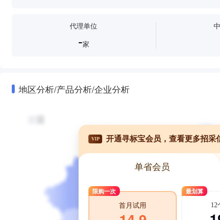
代理单位
-
家
地区分析/产品分析/企业分析
开通寻标宝会员，查看更多招采
VIP
单省会员
限购一次
最划算
1
首月试用
1
14.9