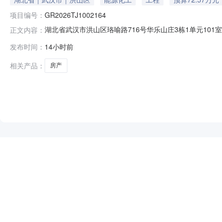
项目编号：
GR2026TJ1002164
湖北省武汉市洪山区珞喻路716号华乐山庄3栋1单元101室房
正文内容：
名称湖北省武汉市洪山区珞喻路716号华乐山庄3栋1单元
发布时间：
14小时前
10挂牌日期2026-08-05交易方式动态报价转让事项说
相关产品：
房产
NEW
HOT
5折起