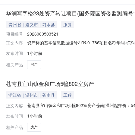
华润写字楼23处资产转让项目(国务院国资委监测编号:GR20
贵州省｜遵义市｜习水县
服务
项目编号：
2026080503521
资产标的基本信息数据编号ZZB-01786项目名称华润写字楼23
正文内容：
20个工作日公布媒体名称贵州阳光产权交易所有限公司官
发布时间：
1小时前
上报名否一、简况基本情况名称：注册地（地址）：法定代表
相关产品：
房产
苍南县宜山镇金和广场5幢802室房产
浙江省｜温州市｜苍南县
工程
苍南县宜山镇金和广场5幢802室房产苍南|温州起拍价：5
正文内容：
房产权利来源司法裁定权证情况1.法院执行裁定书；2.房
发布时间：
1小时前
限制情况及瑕疵情况1.被法院查封；2.有抵押；3.交易
不包括家具
相关产品：
房产