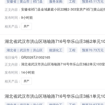
安徽省｜黄山市｜祁门县
服务采购
工程
预算45.11万元
安徽省祁门县金域豪庭小区22幢2-303室房产祁门|黄山
正文内容：
303室房产权证情况1.执行案号:（2026）皖1024执2
发布时间：
9小时前
情况1.被安徽省祁门县人民法院查封2.抵押权人：有成交后
相关产品：
房产
湖北省武汉市洪山区珞喻路716号华乐山庄3栋2单元1
湖北省｜武汉市｜洪山区
能源化工
工程
预算70.73万元
项目编号：
GR2026TJ1002165
湖北省武汉市洪山区珞喻路716号华乐山庄3栋2单元103室房
正文内容：
名称湖北省武汉市洪山区珞喻路716号华乐山庄3栋2单元
发布时间：
14小时前
10挂牌日期2026-08-05交易方式动态报价转让事项说
相关产品：
房产
湖北省武汉市洪山区珞喻路716号华乐山庄3栋1单元1
湖北省｜武汉市｜洪山区
能源化工
工程
预算72.57万元