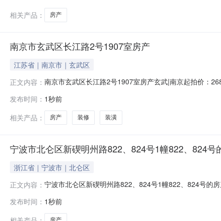
相关产品：
房产
南京市玄武区长江路2号1907室房产
江苏省｜南京市｜玄武区
南京市玄武区长江路2号1907室房产玄武|南京起拍价：2
正文内容：
裁定法院执行裁定书（2026）苏0923执恢217号拍品
发布时间：
1秒前
无；5、腾空情况：未腾空；6、配套情况：水、电设施
1、《法院裁定
相关产品：
房产
装修
装潢
宁波市北仑区新碶明州路822、824号1幢822、824号
浙江省｜宁波市｜北仑区
宁波市北仑区新碶明州路822、824号1幢822、824
正文内容：
仲恒房地产估价有限公司《房地产估价报告》拍品名称宁波市北
发布时间：
1秒前
证情况1.法院执行裁定书2.不动产信息查询结果复印件拍
相关产品：
房产