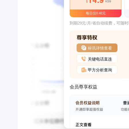
¥39
¥
每日仅0.48元
到期29元/月/省自动续费，可随
标讯详情查看
关键电话直连
甲方分析查询
会员尊享权益