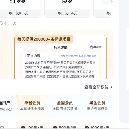
¥
¥
¥
每日仅0.55元
每日仅1.26元
每日仅1.08元
时取消。
查看全部权益