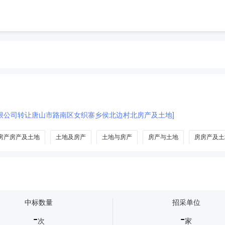
限公司转让唐山市路南区女织寨乡侯北边村北房产及土地]
房产房产及土地
土地及房产
土地与房产
房产与土地
房房产及土
中标数量
招采单位
-
-
次
家