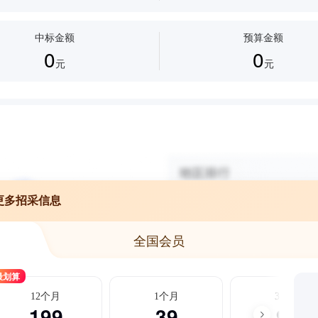
中标金额
预算金额
0
0
元
元
更多招采信息
全国会员
最划算
12个月
1个月
3个月
199
39
99