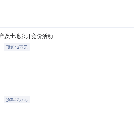
北边村北房产及土地项目编码DSCQ20265B671436334挂牌价格
不涉及挂牌截止日期2026-06-23一、标的基本信息标的信息标的展示：
墥房产及土地公开竞价活动
预算42万元
预算27万元