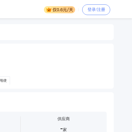
登录/注册
地使
供应商
-
家