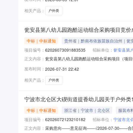
1.003480034800服务要求或标的基本概
瓮水
相关产品：
户外类
瓮安县第八幼儿园跑酷运动组合采购项目竞价
中标｜中标通知
贵州省｜黔南布依族苗族自治州｜瓮
项目编号：
62026073091883535
招标单位：
瓮安县第
瓮安县第八幼儿园跑酷运动组合采购项目（项目编号
正文内容：
项目项目编号：62026073091883535项目
发布时间：
2026-07-31 22:42
3014:30-2026-07-3118:00二
相关产品：
户外类
宁波市北仑区大碶街道提香幼儿园关于户外类
中标｜中标通知
浙江省｜宁波市｜北仑区
服装布
项目编号：
62026072123210182
招标单位：
宁波市北
采购意向——意见征询——√2026-07-30
正文内容：