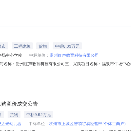
026072123210182）采购已经结束，现将采购结果公示如下：一
10182项目联系人：林怡项目联系电话：86789506项目所在行政区划编码
泉市
工程建筑
货物
中标8.03万元
牛场中心学校
中标单位：
贵州红声教育科技有限公司
商名称：贵州红声教育科技有限公司三、采购项目名称：福泉市牛场中心
2270225634627432489012026002405六、合同内容：序号标项名
况：七、其它事项：无八、联系方式1、采购人名称：福泉市牛场中心学校联系人：
采购竞价成交公告
料
货物
中标9.92万元
纪之光幼儿园
中标单位：
杭州市上城区智萌贸易经营部(个体工商户)