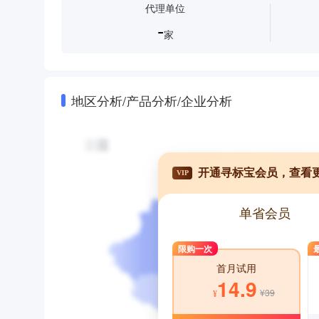
代理单位
-
家
地区分析/产品分析/企业分析
开通寻标宝会员，查看
VIP
单省会员
限购一次
首月试用
14.9
¥39
¥