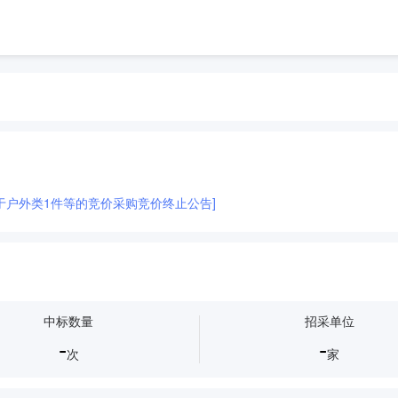
于户外类1件等的竞价采购竞价终止公告]
中标数量
招采单位
-
-
次
家