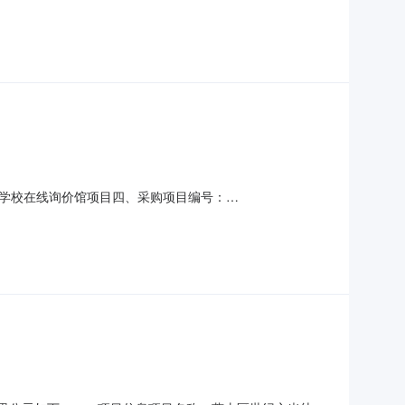
、项目信息项目名称：宁波市北仑区大碶街道提香幼儿园关于户外
：330206项目所在行政区划名称：北仑区
学校在线询价馆项目四、采购项目编号：
称规格型号单位数量单价(元)总价(元)1户外类益咕思维、响叮当无批
福泉市牛场幼儿园联系电话：19808436544传