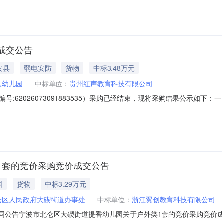
况：七、其它事项：无八、联系方式1、采购人名称：瓮安县第八幼儿园联系人：
成交公告
安县
弱电安防
货物
中标3.48万元
八幼儿园
中标单位：
贵州红声教育科技有限公司
:62026073091883535）采购已经结束，现将采购结果公示如
联系人：史丽项目联系电话：13595456710项目所在行政区划编码：5227
、采购单位信息采购单位名称：瓮安县第八幼儿园采购单位地址：贵州省黔南布依族苗
1套的竞价采购竞价成交公告
料
货物
中标3.29万元
仑区人民政府大碶街道办事处
中标单位：
浙江翼创教育科技有限公司
——合同公告宁波市北仑区大碶街道提香幼儿园关于户外类1套的竞价采购竞价成交