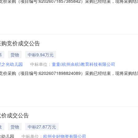
价采购（项目编号:62026071857385842）采购已经结束，现将
1857385842项目联系人：毛彩霞项目联系电话：18758292298项
-07-2217:00二、采购单位信息采购单位名称：萧山区世纪之光幼儿园采购单
采购竞价成交公告
料
货物
中标9.94万元
纪之光幼儿园
中标单位：
童童(杭州余杭)教育科技有限公司
价采购（项目编号:62026071898824089）采购已经结束，现将
1898824089项目联系人：毛彩霞项目联系电话：18758292298项
-07-2217:00二、采购单位信息采购单位名称：萧山区世纪之光幼儿园采购单
竞价成交公告
教
货物
中标27.87万元
欣幼儿园
中标单位：
杭州全好物资有限公司