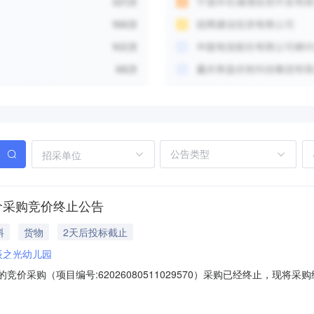
招采单位
价采购竞价终止公告
料
货物
2天后投标截止
辰之光幼儿园
竞价采购（项目编号:62026080511029570）采购已经终止，现
080511029570项目联系人：黄伟项目联系电话：13575745340
6-08-1017:00二、采购单位信息采购单位名称：萧山区金辰之光幼儿园采购