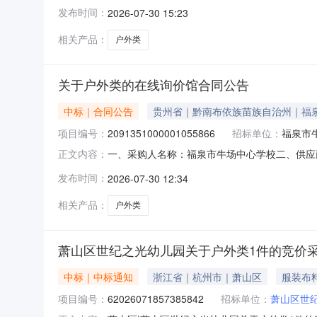
幼儿园关于户外类1套的竞价采购（项目编号:62
发布时间：
2026-07-30 15:23
类1套的竞价采购项目编号：620260721232
相关产品：
户外类
关于户外类的在线询价馆合同公告
中标｜合同公告
贵州省｜黔南布依族苗族自治州｜福
项目编号：
2091351000001055866
招标单位：
福泉市
一、采购人名称：福泉市牛场中心学校二、供应
正文内容：
2091351000001055866五、合同编号：5
发布时间：
2026-07-30 12:34
1.008036080360服务要求或标的基本概
相关产品：
户外类
萧山区世纪之光幼儿园关于户外类1件的竞价
中标｜中标通知
浙江省｜杭州市｜萧山区
服装布
项目编号：
62026071857385842
招标单位：
萧山区世