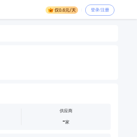
登录/注册
供应商
-
家