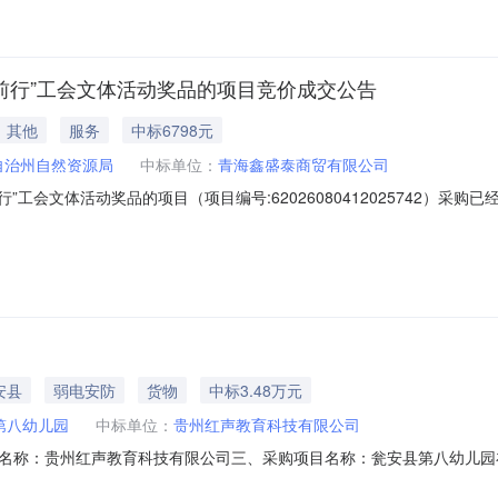
共前行”工会文体活动奖品的项目竞价成交公告
其他
服务
中标6798元
自治州自然资源局
中标单位：
青海鑫盛泰商贸有限公司
行”工会文体活动奖品的项目（项目编号:62026080412025742
工会文体活动奖品的项目项目编号：62026080412025742项目联系人
级报价起止时间：2026-08-0411:41-2026-08-0511:41二、采
安县
弱电安防
货物
中标3.48万元
第八幼儿园
中标单位：
贵州红声教育科技有限公司
名称：贵州红声教育科技有限公司三、采购项目名称：瓮安县第八幼儿园
272525740177900544012026002402六、合同内容：序号标项名