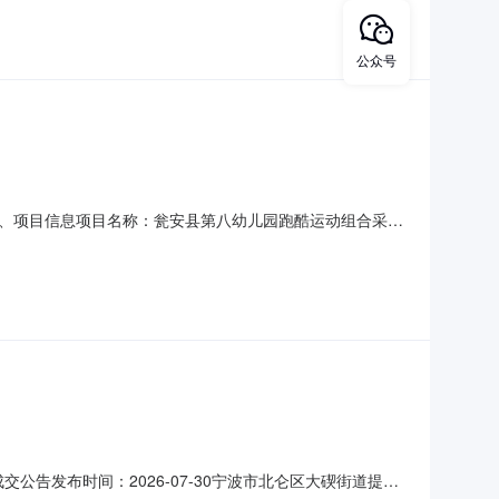
史丽联系电话：13595456710传真：地址：贵州省瓮安县
公众号
下：一、项目信息项目名称：瓮安县第八幼儿园跑酷运动组合采购
25项目所在行政区划名称：瓮安县报价起止时间：2026-07-
族自治州瓮安县贵州省瓮安县瓮水
公告发布时间：2026-07-30宁波市北仑区大碶街道提香