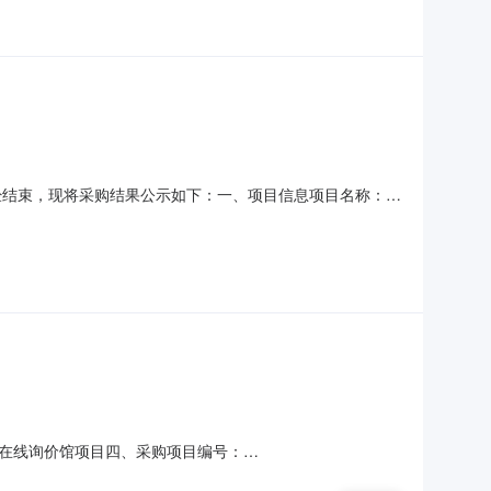
）采购已经结束，现将采购结果公示如下：一、项目信息项目名称：关
：铁海军项目联系电话：18009706600项目所在行政区划编
购单位信息采
在线询价馆项目四、采购项目编号：
称规格型号单位数量单价(元)总价(元)1户外类亿童年级版批