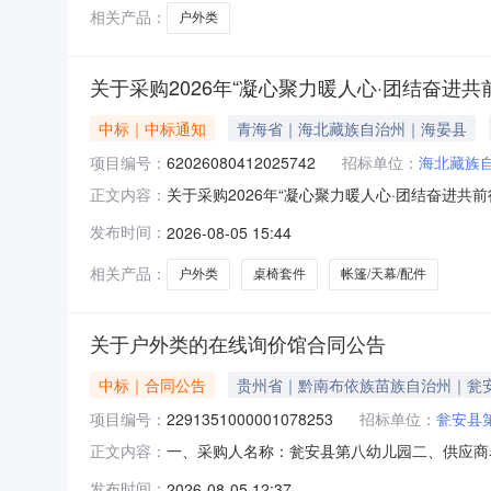
相关产品：
户外类
关于采购2026年“凝心聚力暖人心·团结奋进
中标｜中标通知
青海省｜海北藏族自治州｜海晏县
项目编号：
62026080412025742
招标单位：
海北藏族
关于采购2026年“凝心聚力暖人心·团结奋进共前
正文内容：
于采购2026年“凝心聚力暖人心·团结奋进共前行”
发布时间：
2026-08-05 15:44
码：632299项目所在行政区划名称：海北藏族自治州本
相关产品：
户外类
桌椅套件
帐篷/天幕/配件
关于户外类的在线询价馆合同公告
中标｜合同公告
贵州省｜黔南布依族苗族自治州｜瓮
项目编号：
2291351000001078253
招标单位：
瓮安县
一、采购人名称：瓮安县第八幼儿园二、供应商
正文内容：
2291351000001078253五、合同编号：52
发布时间：
2026-08-05 12:37