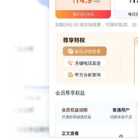
¥39
¥
¥
每日仅0.48元
每日仅
到期29元/月/省自动续费，可随时取消。
标讯详情查看
关键电话直连
甲方分析查询
会员尊享权益