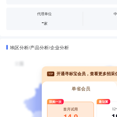
代理单位
-
家
地区分析/产品分析/企业分析
开通寻标宝会员，查看更多招采
VIP
单省会员
限购一次
最划算
1
首月试用
1
14.9