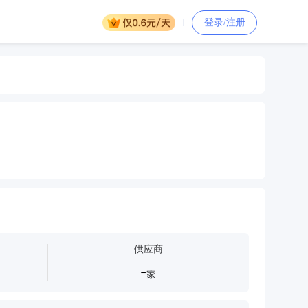
登录/注册
供应商
-
家