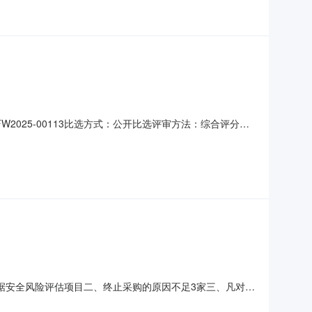
2025-00113比选方式：公开比选评审方法：综合评分法
15:00评审地点：市政府北楼采购单位：淮安市医疗保障局联系
0二、比选供应商资格条件中
理及数据安全风险评估项目二、终止采购的原因不足3家三、凡对本