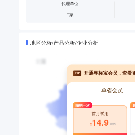
代理单位
-
家
地区分析/产品分析/企业分析
开通寻标宝会员，查看
VIP
单省会员
限购一次
首月试用
14.9
¥39
¥