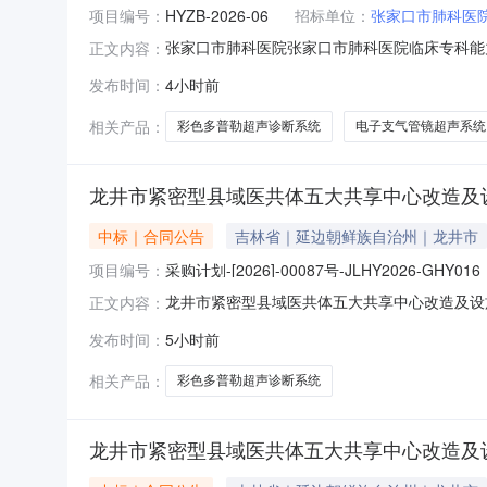
项目编号：
HYZB-2026-06
招标单位：
张家口市肺科医
张家口市肺科医院张家口市肺科医院临床专科能力
正文内容：
交）信息供应商名称供应商地址供应商编码河北交投
发布时间：
4小时前
名称货物名称货物品牌规格型号数量单价中标金
统开立、开立EU
相关产品：
彩色多普勒超声诊断系统
电子支气管镜超声系统
龙井市紧密型县域医共体五大共享中心改造及
中标｜合同公告
吉林省｜延边朝鲜族自治州｜龙井市
项目编号：
采购计划-[2026]-00087号-JLHY2026-GHY016
龙井市紧密型县域医共体五大共享中心改造及设
正文内容：
二标段彩色多普勒超声诊断系统）合同项目编号:采购计
发布时间：
5小时前
彩色多普勒超声诊断系统）采购人（甲方）:龙井市人
相关产品：
彩色多普勒超声诊断系统
龙井市紧密型县域医共体五大共享中心改造及