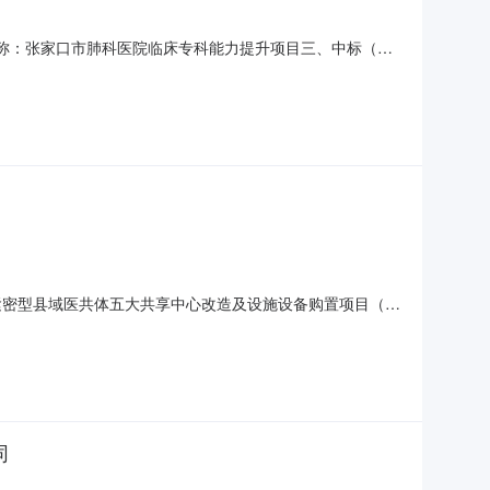
目名称：张家口市肺科医院临床专科能力提升项目三、中标（成
30101MADCMFKU53四、主要标的信息货物类供应商
物流有限公司电子支气管镜超声系统、彩色多普勒超声诊断系
紧密型县域医共体五大共享中心改造及设施设备购置项目（第
市紧密型县域医共体五大共享中心改造及设施设备购置项目（第二标段
2400MB14602364所属行业:合同金额:6
同