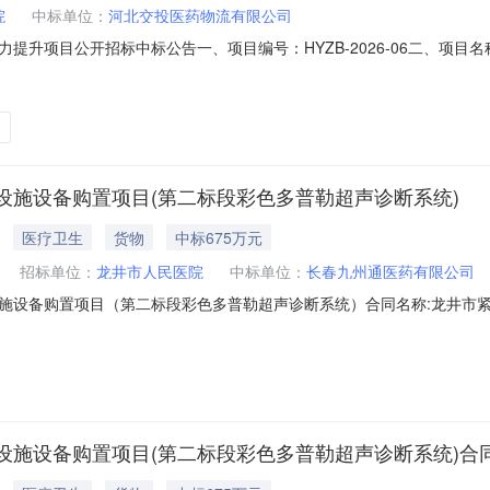
院
中标单位：
河北交投医药物流有限公司
提升项目公开招标中标公告一、项目编号：HYZB-2026-06二、项
医药物流有限公司河北省石家庄高新区新石北路395号爱普大厦512室911
额下浮率费率优惠率优惠产品简要描述信息优惠价/入围价河北交投医药
设施设备购置项目(第二标段彩色多普勒超声诊断系统)
医疗卫生
货物
中标675万元
招标单位：
龙井市人民医院
中标单位：
长春九州通医药有限公司
施设备购置项目（第二标段彩色多普勒超声诊断系统）合同名称:龙井市
划-[2026]-00087号-JLHY2026-GHY016项目名称:龙井
民医院中标（成交）供应商（乙方）:长春九州通医药有限公司所属地域:1122
设施设备购置项目(第二标段彩色多普勒超声诊断系统)合