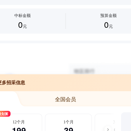
中标金额
预算金额
0
0
元
元
更多招采信息
全国会员
最划算
12个月
1个月
3个月
199
39
99