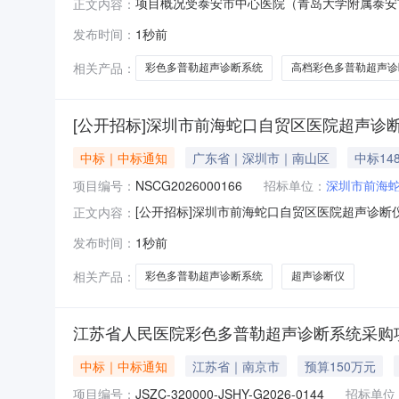
项目概况受泰安市中心医院（青岛大学附属泰安市中
正文内容：
学附属泰安市中心医院、泰山医养中心）高档彩
发布时间：
1秒前
院、泰山医养中心）高档彩色多普勒超声诊断系统采购项目
相关产品：
彩色多普勒超声诊断系统
高档彩色多普勒超声诊
[公开招标]深圳市前海蛇口自贸区医院超声诊断
中标｜中标通知
广东省｜深圳市｜南山区
中标148
项目编号：
NSCG2026000166
招标单位：
深圳市前海蛇
[公开招标]深圳市前海蛇口自贸区医院超声诊断
正文内容：
深圳市前海蛇口自贸区医院超声诊断仪（高端全
发布时间：
1秒前
号102室中标（成交）金额：1489000.0元四
五、评
相关产品：
彩色多普勒超声诊断系统
超声诊断仪
江苏省人民医院彩色多普勒超声诊断系统采购
中标｜中标通知
江苏省｜南京市
预算150万元
项目编号：
JSZC-320000-JSHY-G2026-0144
招标单位