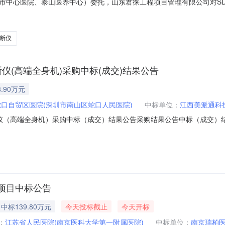
心医院、泰山医养中心）委托，山东君徕工程项目管理有限公司对SDGP3709
色多普勒超声诊断系统采购项目组织公开招标，现欢迎国内合格的供应商
的潜在投标人应在山东省政府采购网(http://www.ccgp-shando
断仪
仪(高端全身机)采购中标(成交)结果公告
.90万元
口自贸区医院(深圳市南山区蛇口人民医院)
中标单位：
江西美派通科
仪（高端全身机）采购中标（成交）结果公告采购结果公告中标（成交）结果公
身机）采购三、中标（成交）信息供应商名称：江西美派通科技服务有限
、主要标的信息名称品牌（如有）规格型号数量中标（成交）金额（元）彩色多普勒
项目中标公告
中标139.80万元
今天投标截止
今天开标
：
江苏省人民医院(南京医科大学第一附属医院)
中标单位：
南京瑞柏