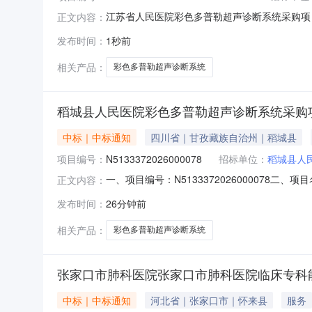
江苏省人民医院彩色多普勒超声诊断系统采购项目中标
正文内容：
中标（成交）信息序号供应商名称社会信用代码供应
发布时间：
1秒前
3号A1幢615、619室90（均分制）1398
相关产品：
彩色多普勒超声诊断系统
稻城县人民医院彩色多普勒超声诊断系统采购项
中标｜中标通知
四川省｜甘孜藏族自治州｜稻城县
项目编号：
N5133372026000078
招标单位：
稻城县人
一、项目编号：N513337202600007
正文内容：
科技有限公司中国（四川）自由贸易试验区成都高新区
发布时间：
26分钟前
疗科技有限公司）品目编号品目名称采购标的品牌规格
相关产品：
彩色多普勒超声诊断系统
张家口市肺科医院张家口市肺科医院临床专科
中标｜中标通知
河北省｜张家口市｜怀来县
服务