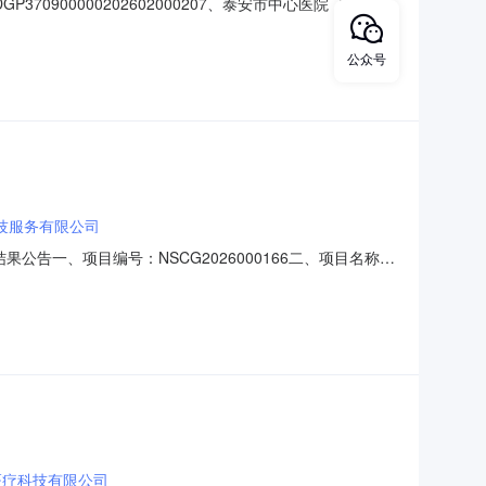
00000202602000207、泰安市中心医院（青岛大
前来参加。泰安市中心医院（青岛大学附属泰安市中心医
ng.gov.cn/)免费申请账号在山东省政府采购电子交
公众号
技服务有限公司
告一、项目编号：NSCG2026000166二、项目名称：
公司供应商地址：江西省萍乡市湘东区荷尧镇石山园组路1
超声诊断系统深圳开立S80Senior1套1489000.0
医疗科技有限公司