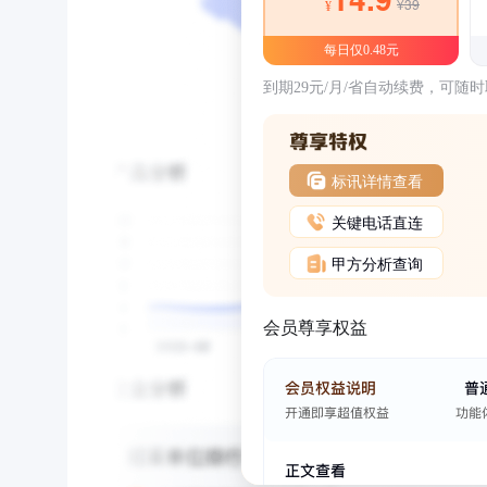
¥39
¥
每日仅0.48元
到期29元/月/省自动续费，可随
标讯详情查看
关键电话直连
甲方分析查询
会员尊享权益