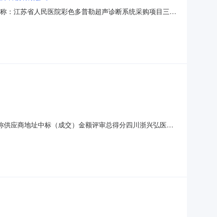
、项目名称：江苏省人民医院彩色多普勒超声诊断系统采购项目三、
8MA1P4RX31B江苏省南京市高淳区经济开发区古檀大道
R20数量：1套总价：人民币139800
应商名称供应商地址中标（成交）金额评审总得分四川浙兴弘医疗
6四、主要标的信息合同包1(合同包一):货物类（四川浙兴弘医
彩色多普勒超声诊断系统深圳开立P80T1