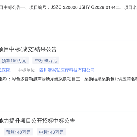
公告一、项目编号：JSZC-320000-JSHY-G2026-0144二
商地址评审总得分中标/成交金额1南京瑞柏医疗科技有限公司9132011
000元四、主要标的信息货物类名称：彩色多普勒超声诊断系统品牌：三星型号：X
目中标(成交)结果公告
预算150万元
中标98万元
民医院
中标单位：
四川浙兴弘医疗科技有限公司
8二、项目名称：彩色多普勒超声诊断系统采购项目三、采购结果采购包1:供
天府大道中段666号2栋9楼906C（自编号）980,000.00元88.8
型号数量（单位）单价(元)A02329900A02329900其他医疗设备
能力提升项目公开招标中标公告
预算148万元
中标143万元