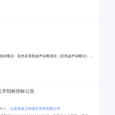
购网https://gdgpo.czt.gd.gov.cn/获
05558项目名称：
项目概况：彩色多普勒超声诊断系统（彩色超声诊断仪）采
采购项目详见附件308月无二、投标人资格条件（一）符合
财务会计制度；3.具有履行合同所必需的设备和专业技术能
公开招标招标公告
单位：
山东君徕工程项目管理有限公司