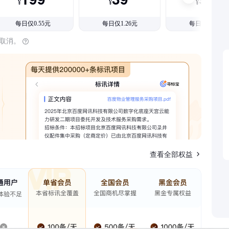
¥
¥
¥
每日仅0.55元
每日仅1.26元
每日仅1.08元
时取消。
查看全部权益