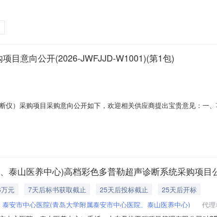
东莞市第六人民医院医疗设备（五）采购项目招标项目的潜在投标人应在广东省政府采
（北京时间）前递交投标文件。一、项目基本情况项目编号：441901-2026-
公开(2026-JWFJJD-W1001)(第1包)
断仪）采购项目采购意向公开如下，欢迎相关供应商提出宝贵意见：一、
（万元）预计采购时间备注1彩色多普勒超声诊断系统（彩色超声诊断仪）
件：1.具有独立承担民事责任的能力；2.具有良好的商业信誉和健全的
院、泰山医养中心)高档彩色多普勒超声诊断系统采购项目
6万元
7天后标书获取截止
25天后投标截止
25天后开标
：
泰安市中心医院(青岛大学附属泰安市中心医院、泰山医养中心)
代理