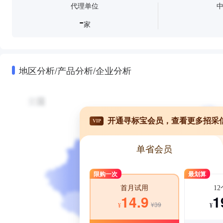
代理单位
-
家
地区分析/产品分析/企业分析
开通寻标宝会员，查看更多招采
VIP
单省会员
限购一次
最划算
1
首月试用
1
14.9
¥39
¥
¥