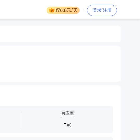
登录/注册
供应商
-
家