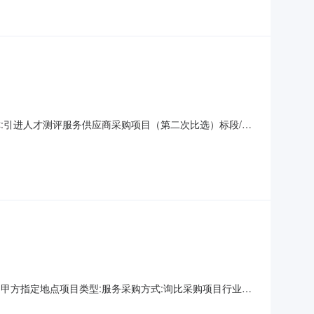
包名称:引进人才测评服务供应商采购项目（第二次比选）标段/包
00:00中标内容：成交内容，详见比选文件特殊事项说明：无附件:第1成交
地址:甲方指定地点项目类型:服务采购方式:询比采购项目行业分
才胜任力行为水平的在线测评工具以及测评咨询服务。具体采