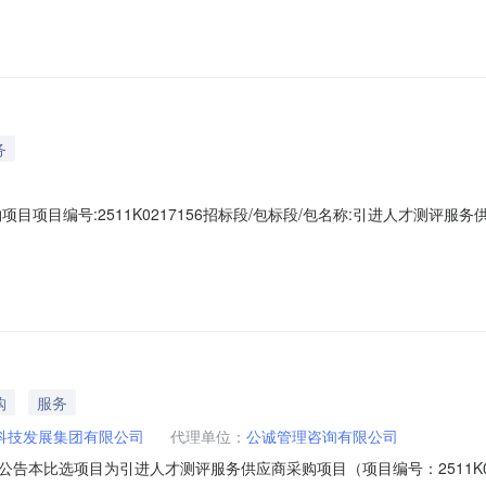
五章项目需求公告名称:引进人才测评服务供应商采购项目（第二次比选
务
目编号:2511K0217156招标段/包标段/包名称:引进人才测评服务供应商
参选人数量只有1家，根据比选文件的规定，本项目比选采购失败。点击查
购
服务
科技发展集团有限公司
代理单位：
公诚管理咨询有限公司
比选项目为引进人才测评服务供应商采购项目（项目编号：2511K0217156