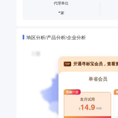
代理单位
-
家
地区分析/产品分析/企业分析
开通寻标宝会员，查看
VIP
单省会员
限购一次
首月试用
14.9
¥39
¥