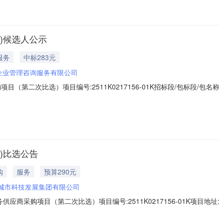
)候选人公示
服务
中标283元
)企业管理咨询服务有限公司
（第二次比选）项目编号:2511K0217156-01K招标段/包标段/
开始时间：2025-06-1617:00:00公示结束时间：2025-06-1917:
询服务有限公司中标价格（元）：283.24其他事项：点击查看源网详情：
)比选公告
购
服务
预算290元
城市科技发展集团有限公司
应商采购项目（第二次比选）项目编号:2511K0217156-01K项目
购内容包括：为针对外部招聘以及内部人员培养的使用场景，提供一系列人