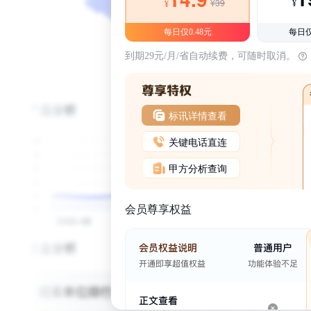
¥39
¥
¥
每日仅0.48元
每日仅
到期29元/月/省自动续费，可随时取消。
标讯详情查看
关键电话直连
甲方分析查询
会员尊享权益