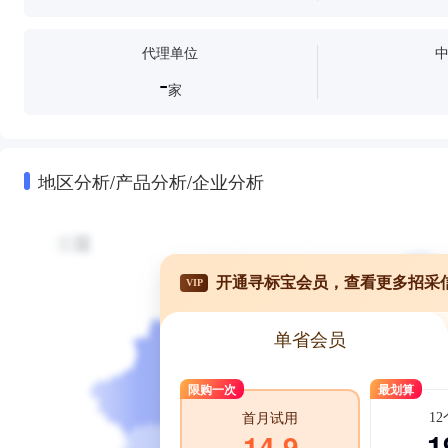
代理单位
-
家
地区分析/产品分析/企业分析
开通寻标宝会员，查看更多招采
VIP
单省会员
限购一次
最划算
1
首月试用
1
14.9