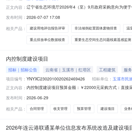
辽宁省生态环境厅2026年4（至）9月政府采购意向为便
正文内容：
定，现将辽宁省生态环境厅2026年4（至）9月采购意向
发布时间：
2026-07-07 17:08
补充采购项目活性炭116吨，吸油毡5.1吨130.69月专门
相关产品：
建设用地评估报告评审
非法倾倒处置固体废物排查
温
重点排放单位数据核查
重要生态空间生态问题线索遥感监测
内控制度建设项目
招标｜招标公告
云南省｜玉溪市｜红塔区
工程建筑
服务
项目编号：
YNYXC2302010020262469426
招标单位：
玉溪市民
内控制度建设项目预算金额：￥22000元采购方式：直接采
正文内容：
建设项目内控制度7.合同管理内控制度展开发布时间：2026-06-
发布时间：
2026-06-29
相关产品：
合同管理
收支管理
预算管理
建设项目
业务
2026年连云港联通某单位信息发布系统改造及建设项