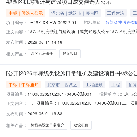
4#园区机房搬迁与建设项目成交候选人公示
中标｜候选人公示
湖北省｜武汉市｜蔡甸区
工程建筑
工
项目编号：
DF26Z-XB-FW-00622-01
招标单位：
智新科技股份有
4#园区机房搬迁与建设项目成交候选人公示4#园区机房搬迁与
正文内容：
01一、采购概况4#园区机房搬迁与建设项目(项目名称)4
发布时间：
2026-06-11 14:18
www.cebpubservice.com）和东风汽车采购招投标交易平
相关产品：
园区机房搬迁
建设项目
[公开]2026年标线类设施日常维护及建设项目-中标公
中标｜中标通知
北京市｜西城区
工程建筑
工程
预算
项目编号：
11000026210200170400-XM001
招标单位：
北京市
一、项目编号：11000026210200170400-X
正文内容：
交供应商名称：**路桥瑞通养护中心有限*司中标成交供应
发布时间：
2026-06-01 19:38
***顺义区顺平路后沙峪段33号911100007526433
相关产品：
标线类设施日常维护
建设项目