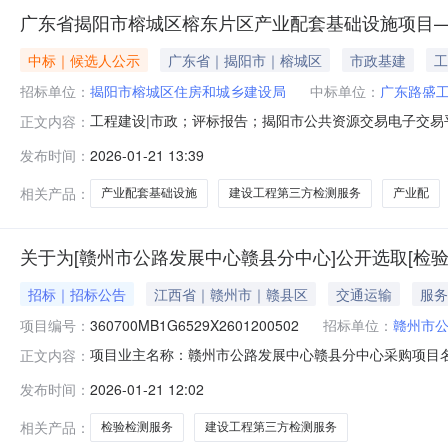
广东省揭阳市榕城区榕东片区产业配套基础设施项目
中标｜候选人公示
广东省｜揭阳市｜榕城区
市政基建
工
招标单位：
揭阳市榕城区住房和城乡建设局
中标单位：
广东路盛
工程建设|市政；评标报告；揭阳市公共资源交易电子交
正文内容：
（包）名称：广东省揭阳市榕城区榕东片区产业配套基础设施项
发布时间：
2026-01-21 13:39
业配套基础设施项目——榕东路南段建设工程第三方检测
项目招标人：揭阳市榕城区住
相关产品：
产业配套基础设施
建设工程第三方检测服务
产业配
关于为[赣州市公路发展中心赣县分中心]公开选取[检
招标｜招标公告
江西省｜赣州市｜赣县区
交通运输
服务
项目编号：
360700MB1G6529X2601200502
招标单位：
赣州市
项目业主名称：赣州市公路发展中心赣县分中心采购项目
正文内容：
无采购项目编码：360700MB1G6529X2601200
发布时间：
2026-01-21 12:02
养护中心新建项目一期工程施工建设过程金额说明：该金
构等进行检测工
相关产品：
检验检测服务
建设工程第三方检测服务