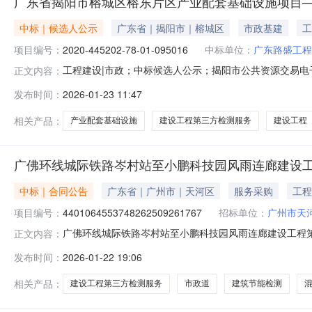
广东省揭阳市榕城区榕东片区产业配套基础设施项目
中标｜候选人公示
广东省｜揭阳市｜榕城区
市政基建
工
项目编号：
2020-445202-78-01-095016
中标单位：
广东路盛工程
工程建设|市政；中标候选人公示；揭阳市公共资源交易
正文内容：
目标段（包）名称：广东省揭阳市榕城区榕东片区产业配
发布时间：
2026-01-23 11:47
目——榕东路南段建设工程第三方检测服务项目中标候选人公示公示类型
相关产品：
产业配套基础设施
建设工程第三方检测服务
建设工程
广佛环线城际铁路岑村站至小鹏科技园风雨连廊建设
中标｜合同公告
广东省｜广州市｜天河区
服务采购
工程
项目编号：
4401064553748262509261767
招标单位：
广州市天
中标单位：
广州冠建
广佛环线城际铁路岑村站至小鹏科技园风雨连廊建设工程
正文内容：
4401064553748262509261767项目业主
发布时间：
2026-01-22 19:06
设工程第三方检测服务合同编号：44010645537482625
相关产品：
建设工程第三方检测服务
市政道
建筑节能检测