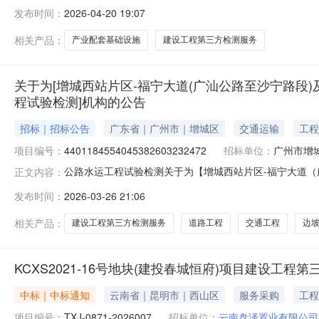
施项目——榕东路南段建设工程第三方检测服务项目性质正常
发布时间：
2026-04-20 19:07
市榕城区住房和城乡建设局招标人统一社会信用代码1144520
人或其
相关产品：
产业配套基础设施
建设工程第三方检测服务
关于为[增城西站片区-福宁大道(广汕公路至沙宁路段
程试验检测]机构的公告
招标｜招标公告
广东省｜广州市｜增城区
交通运输
工程
项目编号：
4401184554045382603232472
招标单位：
广州市增
公路水运工程试验检测关于为【增城西站片区-福宁大道
正文内容：
运工程试验检测】机构的公告2026-03-3109:0
发布时间：
2026-03-26 21:06
下：项目业主广州市增城区地方公路管理总站采购项目名
测服务中介服务事项投资审批项目是
相关产品：
建设工程第三方检测服务
道路工程
交通工程
边
KCXS2021-16号地块(建投春城恒府)项目建设工
中标｜中标通知
云南省｜昆明市｜西山区
服务采购
工程
项目编号：
TXJ-0871-2026007
招标单位：
云南盘泽置业有限公司