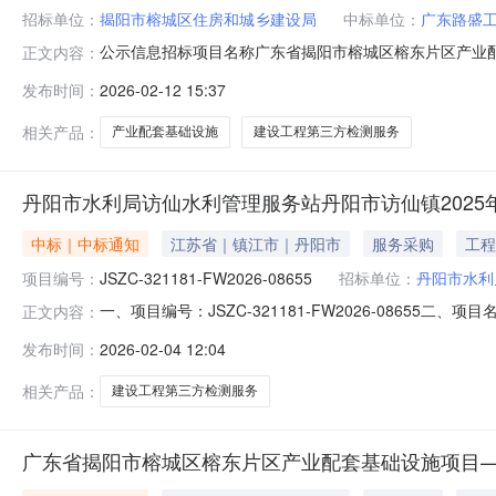
招标单位：
揭阳市榕城区住房和城乡建设局
中标单位：
广东路盛
公示信息招标项目名称广东省揭阳市榕城区榕东片区产业
正文内容：
施项目——榕东路南段建设工程第三方检测服务项目性质文件
发布时间：
2026-02-12 15:37
基础设施项目--榕东路南段招标人名称揭阳市榕城区住房和城
用代码91445
相关产品：
产业配套基础设施
建设工程第三方检测服务
丹阳市水利局访仙水利管理服务站丹阳市访仙镇202
中标｜中标通知
江苏省｜镇江市｜丹阳市
服务采购
工程
项目编号：
JSZC-321181-FW2026-08655
招标单位：
丹阳市水利
一、项目编号：JSZC-321181-FW2026-086
正文内容：
限公司中选（成交）报价：￥2000.0四、主要标的信息项目名
发布时间：
2026-02-04 12:04
选服务品目：工程管理服务/其他工程管理服务项目预算：￥20
相关产品：
建设工程第三方检测服务
广东省揭阳市榕城区榕东片区产业配套基础设施项目