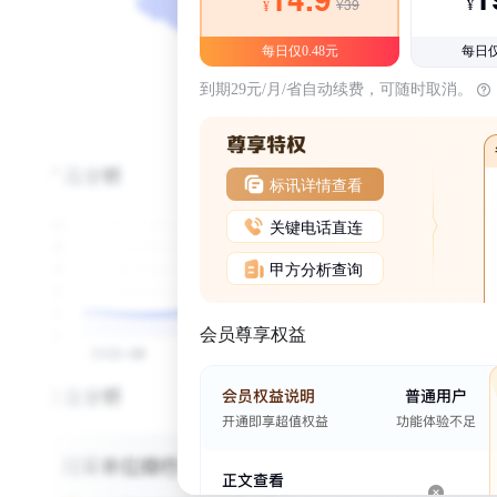
¥39
¥
¥
每日仅0.48元
每日仅
到期29元/月/省自动续费，可随时取消。
标讯详情查看
关键电话直连
甲方分析查询
会员尊享权益