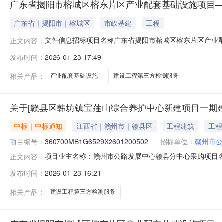
广东省揭阳市榕城区榕东片区产业配套基础设施项目
广东省｜揭阳市｜榕城区
市政基建
工程
文件信息招标项目名称广东省揭阳市榕城区榕东片区产业
正文内容：
施项目——榕东路南段建设工程第三方检测服务项目性质正常
发布时间：
2026-01-23 17:49
盛工程检测咨询有限公司91445200MA54WPY76N2广东
相关产品：
产业配套基础设施
建设工程第三方检测服务
关于[赣县区韩坊镇宝莲山综合养护中心新建项目一期
中标｜中标通知
江西省｜赣州市｜赣县区
工程建筑
工程
项目编号：
360700MB1G6529X2601200502
招标单位：
赣州市
项目业主名称：赣州市公路发展中心赣县分中心采购项目
正文内容：
无采购项目编码：360700MB1G6529X26012
发布时间：
2026-01-23 16:21
选取中介日期：2026-01-2315:00:00项目规模：
相关产品：
建设工程第三方检测服务