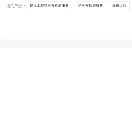
相关产品：
建设工程第三方检测服务
第三方检测服务
建设工程
NEW
HOT
5折起
暂时没有搜索结果…