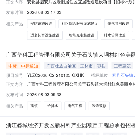
安化县启安片区老旧居住区宜居改造建设项目【招标计划】
正文内容：
资估算1233.000000万元资金来源财政项目概况1、燕
发布时间：
2026-08-03 17:03
道路12400平方米，消防设施12套，智能充电桩40套，
相关产品：
安防设施改造
社区综合服务设施建设
燃气管网改造
适老抚育设施建设
智能充电桩建设
排水管网改造
广西华科工程管理有限公司关于石头镇大垌村红色美
中标｜中标通知
广西壮族自治区｜玉林市｜容县
工程建筑
项目编号：
YLZC2026-C2-210125-GXHK
招标单位：
容县石头镇
广西华科工程管理有限公司关于石头镇大垌村红色美丽乡村建设
正文内容：
目一期三、中标（成交）信息1.中标结果：序号中标（成交
发布时间：
2026-08-03 09:38
县容州镇上安路2.废标结果:序号标项名称废标理由其他
红色美丽乡
相关产品：
建筑
给排水
电气工程
装饰装修
浙江婺城经济开发区新材料产业园项目工程总承包招