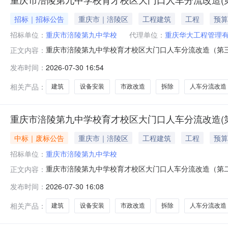
招标｜招标公告
重庆市｜涪陵区
工程建筑
工程
预算
招标单位：
重庆市涪陵第九中学校
代理单位：
重庆华大工程管理
重庆市涪陵第九中学校育才校区大门口人车分流改造（第
正文内容：
用竞争性比选方式进行采购。欢迎符合资格要求并有供货能力
发布时间：
2026-07-30 16:54
数：1）保证金金额:3,000元最大成交供应商数量：
含拆除、建筑、设备安装、市政改
相关产品：
建筑
设备安装
市政改造
拆除
人车分流改造
重庆市涪陵第九中学校育才校区大门口人车分流改造(
中标｜废标公告
重庆市｜涪陵区
工程建筑
工程
预算
招标单位：
重庆市涪陵第九中学校
重庆市涪陵第九中学校育才校区大门口人车分流改造（第
正文内容：
（最高）数量总限价目录其他建筑工程需求描述对育才校区大门口
发布时间：
2026-07-30 16:08
家评审方法综合评分最高最少参与供应商数量（开标条件
求的供应商数量不足二、联系
相关产品：
建筑
设备安装
市政改造
拆除
人车分流改造