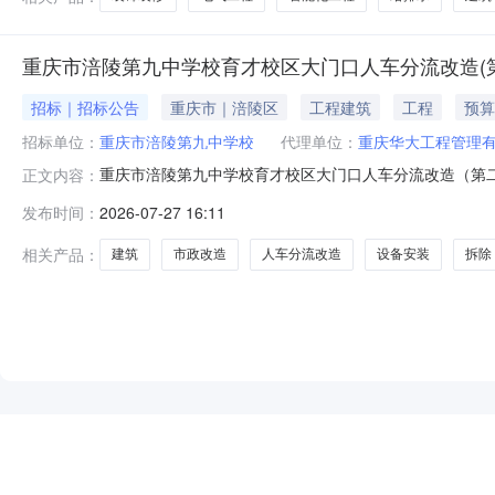
重庆市涪陵第九中学校育才校区大门口人车分流改造(
招标｜招标公告
重庆市｜涪陵区
工程建筑
工程
预算
招标单位：
重庆市涪陵第九中学校
代理单位：
重庆华大工程管理
重庆市涪陵第九中学校育才校区大门口人车分流改造（第
正文内容：
用竞争性比选方式进行采购。欢迎符合资格要求并有供货能力
发布时间：
2026-07-27 16:11
数：1）保证金金额:3,000元最大成交供应商数量：
含拆除、建筑、设备安装、市政改
相关产品：
建筑
市政改造
人车分流改造
设备安装
拆除
NEW
HOT
5折起