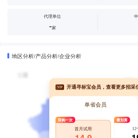
代理单位
-
家
地区分析/产品分析/企业分析
开通寻标宝会员，查看更多招采
VIP
单省会员
限购一次
最划算
1
首月试用
1
14.9