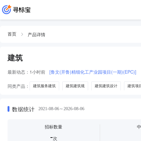
产品详情
首页
建筑
最新动态：
1小时前
[鲁文(开鲁)精细化工产业园项目(一期)(EPC)]
同类产品：
建筑服务建筑
建筑建筑规
建筑建筑设计
建筑项
建筑史与建筑文化
建筑展
建筑膜
建筑沥青
建筑史
数据统计
2021-08-06～2026-08-06
招标数量
-
次