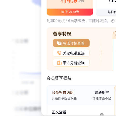
¥39
¥
¥
每日仅0.48元
每日仅
到期29元/月/省自动续费，可随时取消。
标讯详情查看
关键电话直连
甲方分析查询
会员尊享权益