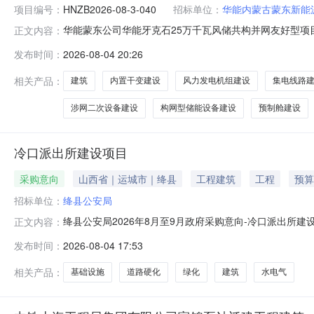
项目编号：
HNZB2026-08-3-040
招标单位：
华能内蒙古蒙东新能
华能蒙东公司华能牙克石25万千瓦风储共构并网友好型项目工程
正文内容：
华能牙克石25万千瓦风储共构并网友好型项目工程总承包
发布时间：
2026-08-04 20:26
现进行公开招标。2.项目概况与招标范围2.1建设地点：
市县城约
相关产品：
建筑
内置干变建设
风力发电机组建设
集电线路
涉网二次设备建设
构网型储能设备建设
预制舱建设
冷口派出所建设项目
采购意向
山西省｜运城市｜绛县
工程建筑
工程
预算
招标单位：
绛县公安局
绛县公安局2026年8月至9月政府采购意向-冷口派出所
正文内容：
购项目名称：冷口派出所建设项目预算金额：360.710000
发布时间：
2026-08-04 17:53
及场地硬化面积405.23m2，绿地面积434.85m2。
相关产品：
基础设施
道路硬化
绿化
建筑
水电气