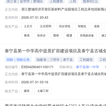
浙江省｜金华市｜婺城区
工程建筑
工程
预算6亿元
浙江婺城经济开发区新材料产业园项目工程总承包招标预公示
正文内容：
发布时间：
2026-07-31 20:43
相关产品：
土石方
泛光照明
综合管线
智能化
道路
幕墙
给排水
围墙
暖通
充电桩设备
施
泰宁县第一中学高中提质扩容建设项目及泰宁县古城全
招标｜招标公告
福建省｜三明市｜泰宁县
工程建筑
工程
项目编号：
E3504290401100171
招标单位：
泰宁县第一中学
泰宁县第一中学高中提质扩容建设项目及泰宁县古城全民健身中心项
正文内容：
目名称：泰宁县第一中学高中提质扩容建设项目项目地点：泰
发布时间：
2026-07-31 03:16
平方米、食堂5800平方米，改建教学综合楼4000平方米
相关产品：
建筑
土建工程
重庆市涪陵第九中学校育才校区大门口人车分流改造(