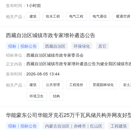
（开鲁）产业园有限公司，建设资金来自自筹，项目已具备
发布时间：
1小时前
产业园项目(一期)（EPC）2.2建设地点：内蒙古自治区
模包
相关产品：
建筑
给水工程
电气工程
电气通信
暖通空调
西藏自治区城镇市政专家增补遴选公告
招标｜招标公告
西藏自治区
环保绿化
其它
招标单位：
西藏自治区城镇市政专家委员会
西藏自治区城镇市政专家增补遴选公告为健全我区城镇市
正文内容：
镇市政专家委员会现面向区内外公开遴选市政领域专家，
发布时间：
2026-08-05 13:44
筑）、结构、给排水、电气、暖通、供氧、燃气、道路、
三、相关要求1.政治立场坚定，恪守行业职业道德，廉
相关产品：
建筑
公共管理
工程造价
景观园林绿化
岩土
环境卫生
结构
华能蒙东公司华能牙克石25万千瓦风储共构并网友好型
招标｜招标公告
内蒙古自治区｜赤峰市｜红山区
工程建筑