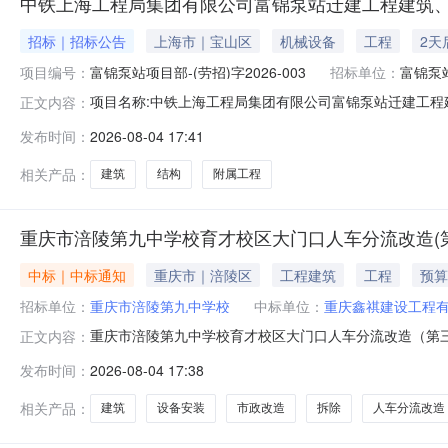
中铁上海工程局集团有限公司富锦泵站迁建工程建筑
招标｜招标公告
上海市｜宝山区
机械设备
工程
2天
项目编号：
富锦泵站项目部-(劳招)字2026-003
招标单位：
富锦泵
项目名称:中铁上海工程局集团有限公司富锦泵站迁建工程建筑、结
正文内容：
0916:00点击查看公告内容：中铁上海工程局集团有限公
发布时间：
2026-08-04 17:41
相关产品：
建筑
结构
附属工程
重庆市涪陵第九中学校育才校区大门口人车分流改造(
中标｜中标通知
重庆市｜涪陵区
工程建筑
工程
预算
招标单位：
重庆市涪陵第九中学校
中标单位：
重庆鑫祺建设工程
重庆市涪陵第九中学校育才校区大门口人车分流改造（第
正文内容：
（最高）数量总限价目录其他建筑工程需求描述对育才校区大门口
发布时间：
2026-08-04 17:38
家评审方法综合评分最高最少参与供应商数量（开标条件）2
庆鑫祺建设工程有
相关产品：
建筑
设备安装
市政改造
拆除
人车分流改造