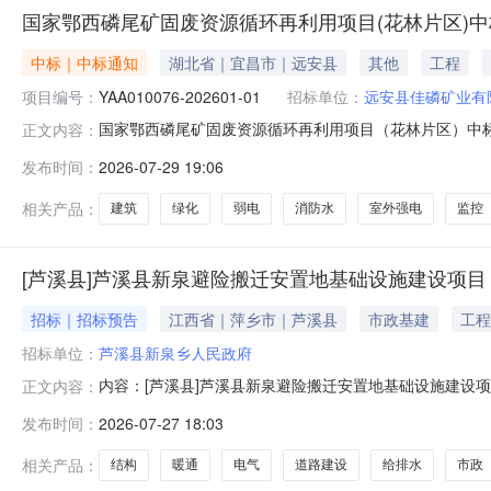
国家鄂西磷尾矿固废资源循环再利用项目(花林片区)
中标｜中标通知
湖北省｜宜昌市｜远安县
其他
工程
项目编号：
YAA010076-202601-01
招标单位：
远安县佳磷矿业有
国家鄂西磷尾矿固废资源循环再利用项目（花林片区）中标结果
正文内容：
建设地点远安县花林寺镇招标机构:湖北捷高工程项目管理有限公司
发布时间：
2026-07-29 19:06
宜昌市洋坤建筑有限公司中标范围和内容:1#钢构堆料大
相关产品：
建筑
绿化
弱电
消防水
室外强电
监控
[芦溪县]芦溪县新泉避险搬迁安置地基础设施建设项目
招标｜招标预告
江西省｜萍乡市｜芦溪县
市政基建
工程
招标单位：
芦溪县新泉乡人民政府
内容：[芦溪县]芦溪县新泉避险搬迁安置地基础设施建设
正文内容：
称：监管部门联系电话：交易中心名称：交易中心联系电
发布时间：
2026-07-27 18:03
标人：芦溪县新泉乡人民政府序号项目名称该批次招标内
项目新建4个避险搬迁安置点,建筑面积5749
相关产品：
结构
暖通
电气
道路建设
给排水
市政