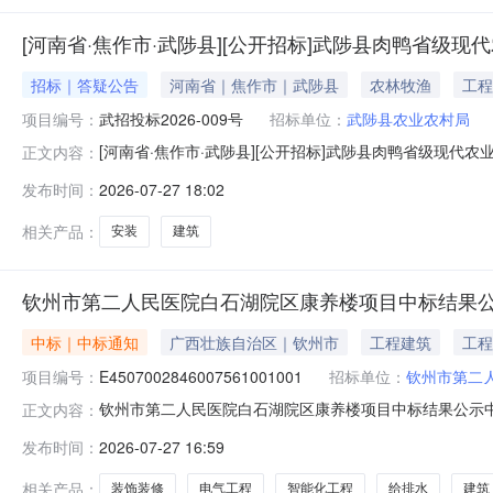
[河南省·焦作市·武陟县][公开招标]武陟县肉鸭省级
招标｜答疑公告
河南省｜焦作市｜武陟县
农林牧渔
工程
项目编号：
武招投标2026-009号
招标单位：
武陟县农业农村局
[河南省·焦作市·武陟县][公开招标]武陟县肉鸭省级现
正文内容：
类）建设项目点村项目2、交易编号：武交工GKZB2026-0
发布时间：
2026-07-27 18:02
民曜工程咨询有限公司各投标单位：按照招标文件规定，现将
相关产品：
安装
建筑
钦州市第二人民医院白石湖院区康养楼项目中标结果
中标｜中标通知
广西壮族自治区｜钦州市
工程建筑
工程
项目编号：
E4507002846007561001001
招标单位：
钦州市第二人
钦州市第二人民医院白石湖院区康养楼项目中标结果公示中标结
正文内容：
州市第二人民医院（加盖单位公章）建设单位钦州市第二
发布时间：
2026-07-27 16:59
评标委员会成员覃秋琼、苏年鹏、朱成、罗朝元、林丹霞
水、园林铺装工程等内容，具体
相关产品：
装饰装修
电气工程
智能化工程
给排水
建筑