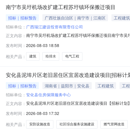
南宁市吴圩机场改扩建工程苏圩镇环保搬迁项目
招标｜招标预告
广西壮族自治区｜南宁市｜江南区
工程建筑
招标单位：
广西瑞江建设投资有限责任公司
南宁市吴圩机场改扩建工程苏圩镇环保搬迁项目南宁市吴
正文内容：
执行广西房屋建筑和市政基础设施工程施工招标文件等范本
发布时间：
2026-08-03 18:58
搬迁项目招标计划如下：招标项目名称：南宁市吴圩机场改
3681.45万元，具体标段和合同金
相关产品：
建筑
给排水
电气工程
安化县泥埠片区老旧居住区宜居改造建设项目[招标计划
招标｜招标预告
湖南省｜益阳市｜安化县
工程建筑
工程
招标单位：
安化县住房保障服务中心
安化县泥埠片区老旧居住区宜居改造建设项目【招标计划】
正文内容：
资估算2592.000000万元资金来源财政项目概况1、泥
发布时间：
2026-08-03 17:32
气管网5600米，道路18000平方米，消防设施20套，
相关产品：
安防设施改造
社区综合服务设施建设
燃气管网改造