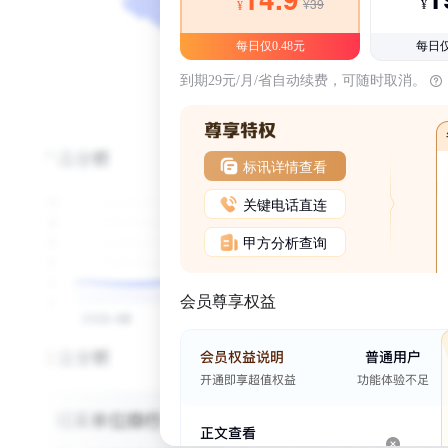
¥39
¥
¥
每日仅0.48元
每日仅
到期29元/月/省自动续费，可随时取消。
标讯详情查看
关键电话直连
甲方分析查询
会员尊享权益