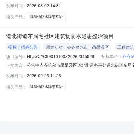
购方式直接采购采购人齐齐哈尔市昂昂溪区道北街道办事处联系
发布时间：
2026-03-02 14:31
期成交金额优惠率现成交铁锋区顺陆装饰材料商店中选2026-03-
相关产品：
建筑物防水隐患整治
道北街道东局宅社区建筑物防水隐患整治项目
招标｜招标公告
黑龙江省｜齐齐哈尔市｜昂昂溪区
工程建筑
项目编号：
HLJGCYC99010100Z20262345929
招标单位：
齐齐
公告中齐齐哈尔市昂昂溪区道北街道办事处道北街道东局宅
正文内容：
墙面交接处，彩钢板房盖等位置的渗漏隐患。2.具体整治
发布时间：
2026-02-26 11:26
患整治项目项目类型：非政府采购项目项目标的所属行业
规定的程序确定并列明具体评审办法，
相关产品：
建筑物防水隐患整治