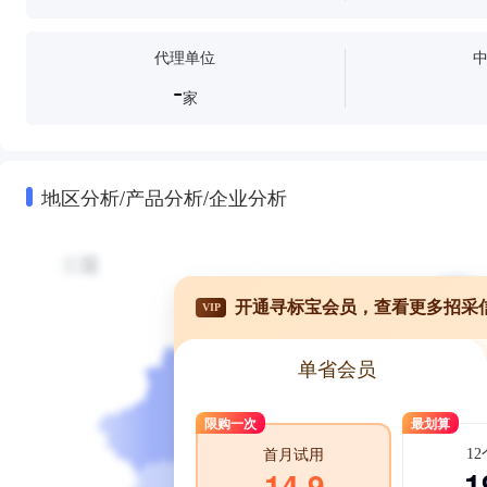
代理单位
-
家
地区分析/产品分析/企业分析
开通寻标宝会员，查看更多招采
VIP
单省会员
限购一次
最划算
1
首月试用
1
14.9