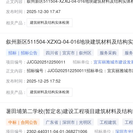
叙州新区511504-XZXQ-04-016地块建筑材料及结构
正文内容：
JJCG202512250011-01采购模式：企业采购采购/招标方式：
发布时间：
2025-12-30 17:47
目实施地点：宜宾市成交/中标人：宜宾市新建科质量检测有限公
相关产品：
建筑材料及结构实体检测
叙州新区511504-XZXQ-04-016地块建筑材料及
招标｜招标公告
四川省｜宜宾市｜叙州区
服务采购
服务
项目编号：
JJCG202512250011
招标单位：
宜宾丽雅城市建设发
招标编号：JJCG202512250011招标单位：宜宾丽雅
正文内容：
限公司现就叙州新区511504-XZXQ-04-016地
发布时间：
2025-12-25 17:52
采购项目简介（一）采购项目名称：叙州新区511504-XZXQ
相关产品：
建筑材料及结构实体检测
薯田埔第二学校(暂定名)建设工程项目建筑材料及结
中标｜合同公告
广东省｜深圳市｜光明区
工程建筑
工程
项目编号：
2302-440311-04-01-368271006
招标单位：
深圳市光