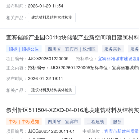
号：JJCG202601220005-01采购模式：企业采购采购/招标
发布时间：
2026-01-29 11:54
3010:00:00项目实施地点：宜宾市成交/中标人：宜宾市新
相关产品：
建筑材料及结构实体检测
宜宾储能产业园C01地块储能产业新空间项目建筑材
招标｜招标公告
四川省｜宜宾市｜叙州区
服务采购
服务
项目编号：
JJCG202601220005
招标单位：
宜宾丽雅城市建设发
招标编号：JJCG202601220005招标单位：宜宾
正文内容：
地产开发管理有限公司受业主：宜宾首城工业集团有限公
发布时间：
2026-01-22 19:11
竞价要求的竞价人参与竞价，具体竞价采购的内容和要求如
采购项目概况：规划总建筑
相关产品：
建筑材料及结构实体检测
叙州新区511504-XZXQ-04-016地块建筑材料及
中标｜中标通知
四川省｜宜宾市
工程建筑
服务
项目编号：
JJCG202512250011-01
中标单位：
宜宾市新建科质量