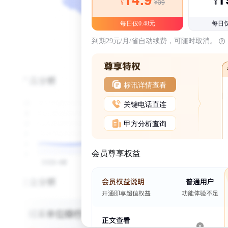
¥39
¥
¥
每日仅0.48元
每日仅
到期29元/月/省自动续费，可随时取消。
标讯详情查看
关键电话直连
甲方分析查询
会员尊享权益