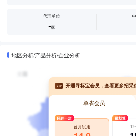
代理单位
-
家
地区分析/产品分析/企业分析
开通寻标宝会员，查看更多招采
VIP
单省会员
限购一次
最划算
1
首月试用
1
14.9