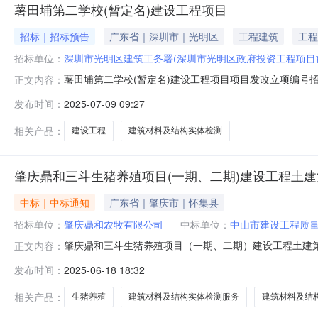
薯田埔第二学校(暂定名)建设工程项目
招标｜招标预告
广东省｜深圳市｜光明区
工程建筑
工程
招标单位：
深圳市光明区建筑工务署(深圳市光明区政府投资工程项目
薯田埔第二学校(暂定名)建设工程项目项目发改立项编号
正文内容：
检测招标单位：深圳市光明区建筑工务署拟备案主管部门
发布时间：
2025-07-09 09:27
元）：300招标方式：公开招标是否采用BIM评审方式招标：
康路交汇处西北角。
相关产品：
建设工程
建筑材料及结构实体检测
肇庆鼎和三斗生猪养殖项目(一期、二期)建设工程土
中标｜中标通知
广东省｜肇庆市｜怀集县
招标单位：
肇庆鼎和农牧有限公司
中标单位：
中山市建设工程质
肇庆鼎和三斗生猪养殖项目（一期、二期）建设工程土建
正文内容：
（一期、二期）建设工程土建第一标段建筑材料及结构实
发布时间：
2025-06-18 18:32
项目（一期、二期）建设工程土建第一标段建筑材料及结
可提供建筑材料及结构实体检测技术服务（包括原材
相关产品：
生猪养殖
建筑材料及结构实体检测服务
建筑材料及结