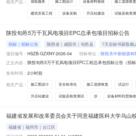
相关产品：
保险服务
施工图设计
设备材料验收
施工道路恢
建筑安装工程
设备采购
升压站建设
试验及检查
陕投旬邑5万千瓦风电项目EPC总承包项目招标公告
招标｜招标公告
陕西省｜咸阳市｜旬邑县
7天后标书获取截
项目编号：
HSZB-GZXNY-2026-04
招标单位：
陕投关中新能源有
陕投旬邑5万千瓦风电项目EPC工程总承包招标公告（招标编
正文内容：
项目EPC工程总承包已由项目审批/核准/备案机关批准
发布时间：
2小时前
贷款80%。项目已具备招标条件，现进行国内公开招标。
直线距离约15k
相关产品：
施工图设计
安全标准化
施工道路恢复
试运行
升压站建设
试验及检查测试
涉
设备材料到货验
福建省发展和改革委员会关于同意福建医科大学乌山校
福建省｜福州市｜台江区