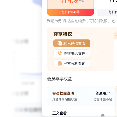
¥39
¥
¥
每日仅0.48元
每日仅
到期29元/月/省自动续费，可随时取消。
标讯详情查看
关键电话直连
甲方分析查询
会员尊享权益