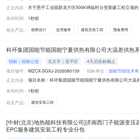
关于恩平工业园新龙片区500kVA临时台变新建工程立项
正文内容：
工业园新龙片区500kVA临时台变新建工程的立项申请》（
发布时间：
1秒前
工程的复函》（恩府办函〔2026〕397号）的精神，经
设，满足园区
相关产品：
勘察设计
监理服务
建筑安装工程
预备费用
科环集团国能节能国能宁夏供热有限公司大温差供热
招标｜招标公告
北京市｜昌平区
4天后投标截止
项目编号：
WZCX-SGXJ-2026080159
招标单位：
国能节能技术有
项目名称：科环集团国能节能国能宁夏供热有限公司大温差
正文内容：
SGXJ-2026080159采购人：国能节能技术有限公
发布时间：
1秒前
证-建筑施工。报价人业绩要求:报价人须满足以下所有业绩
内容应清晰、完整
相关产品：
建筑安装工程
[中材(北京)地热能科技有限公司]济南西门子能源变压
EPC服务建筑安装工程专业分包