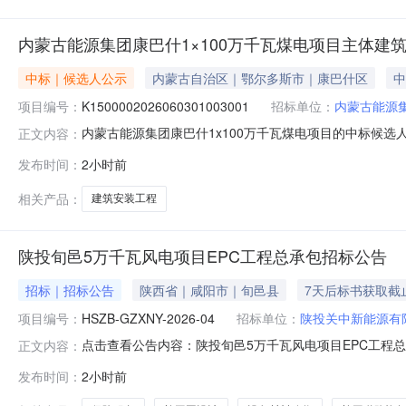
内蒙古能源集团康巴什1×100万千瓦煤电项目主体建
中标｜候选人公示
内蒙古自治区｜鄂尔多斯市｜康巴什区
中
项目编号：
K1500002026060301003001
招标单位：
内蒙古能源
内蒙古能源集团康巴什1x100万千瓦煤电项目的中标候选
正文内容：
K1500002026060301003001开标时间：2026-0
发布时间：
2小时前
电力建设有限公司投标报价：壹拾亿伍仟壹佰叁拾捌万贰仟元整(
相关产品：
建筑安装工程
陕投旬邑5万千瓦风电项目EPC工程总承包招标公告
招标｜招标公告
陕西省｜咸阳市｜旬邑县
7天后标书获取截
项目编号：
HSZB-GZXNY-2026-04
招标单位：
陕投关中新能源有
点击查看公告内容：陕投旬邑5万千瓦风电项目EPC工程总承
正文内容：
发布时间：
2小时前