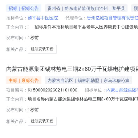
招标｜招标公告
贵州省｜黔东南苗族侗族自治州｜黎平县
预
招标单位：
黎平县中医医院
代理单位：
贵州亿诚项目管理有限责
1．招标条件本招标项目黎平县老年人医养康复中心建设项
正文内容：
169号批准建设，招标人（项目业主）为黎平县中医医院
发布时间：
1秒前
地点：黎平县中医医院内。2.2建设规模：本项目规划用地面积6
包括实施土
相关产品：
建筑安装工程
内蒙古能源集团锡林热电三期2×60万千瓦煤电扩建项
中标｜废标公告
内蒙古自治区｜锡林郭勒盟｜东乌珠穆沁旗
项目编号：
K1500002026021101006
招标单位：
内蒙古能源集团
项目名称内蒙古能源集团锡林热电三期2×60万千瓦煤电扩建
正文内容：
告类型交易异常公告公告标段（包）数量公告标段（包）编号K
发布时间：
1秒前
团锡林热电三期2×60万千瓦煤电扩建项目#2机组主体建筑安
相关产品：
建筑安装工程