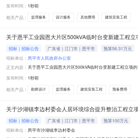
居环境综合提升整治工程立项的函》（沙府函〔2026〕1
发布时间：
1秒前
19号）的精神，经研究，现就有关问题函复如下：一、同
镇南闸村委会人居环境综合提升整
相关产品：
监理服务
设计服务
其他费用
建筑安装工程
关于恩平工业园恩大片区500kVA临时台变新建工程立
招标｜招标公告
广东省｜江门市｜恩平市
预算56.31万元
招标单位：
恩平市人民政府办公室
关于恩平工业园恩大片区500kVA临时台变新建工程立项
正文内容：
工业园恩大片区500kVA临时台变新建工程的立项申请》（
发布时间：
1秒前
工程的复函》（恩府办函〔2026〕396号）的精神，经
设，满足园区
相关产品：
勘察设计
监理服务
建筑安装工程
预备费用
关于沙湖镇李边村委会人居环境综合提升整治工程立
招标｜招标公告
广东省｜江门市｜恩平市
预算100万元
招标单位：
恩平市沙湖镇李边村委会