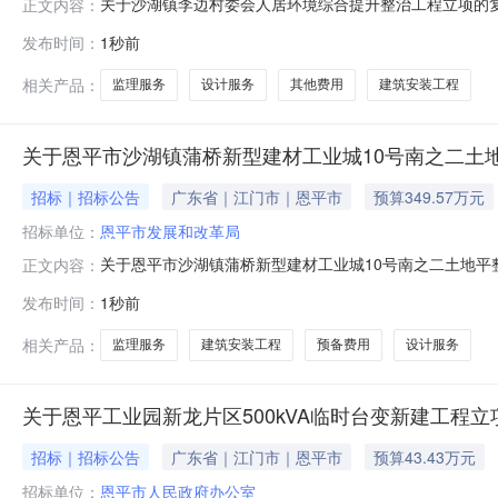
关于沙湖镇李边村委会人居环境综合提升整治工程立项的
正文内容：
居环境综合提升整治工程立项的函》（沙府函〔2026〕1
发布时间：
1秒前
19号）的精神，经研究，现就有关问题函复如下：一、同
镇李边村委会人居环境综合提升整
相关产品：
监理服务
设计服务
其他费用
建筑安装工程
关于恩平市沙湖镇蒲桥新型建材工业城10号南之二土
招标｜招标公告
广东省｜江门市｜恩平市
预算349.57万元
招标单位：
恩平市发展和改革局
关于恩平市沙湖镇蒲桥新型建材工业城10号南之二土地平
正文内容：
《关于恩平市沙湖镇蒲桥新型建材工业城10号南之二土地
发布时间：
1秒前
蒲桥新型建材工业城10号南之二土地平整工程建设为盘活
业城10号南之二土地平整工程（项
相关产品：
监理服务
建筑安装工程
预备费用
设计服务
关于恩平工业园新龙片区500kVA临时台变新建工程立
招标｜招标公告
广东省｜江门市｜恩平市
预算43.43万元
招标单位：
恩平市人民政府办公室