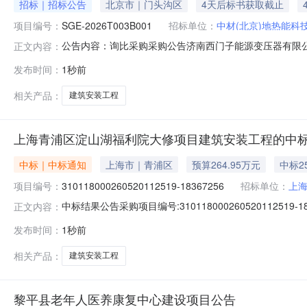
招标｜招标公告
北京市｜门头沟区
4天后标书获取截止
项目编号：
SGE-2026T003B001
招标单位：
中材(北京)地热能科
公告内容：询比采购采购公告济南西门子能源变压器有限公
正文内容：
交响应文件。一、项目基本情况1、项目编号：SGE-202
发布时间：
1秒前
购4、采购需求：标段编号标段名称标段内容SGE-2026T
相关产品：
建筑安装工程
上海青浦区淀山湖福利院大修项目建筑安装工程的中标
中标｜中标通知
上海市｜青浦区
预算264.95万元
中标25
项目编号：
310118000260520112519-18367256
招标单位：
上
中标结果公告采购项目编号:31011800026052011
正文内容：
工程咨询有限公司采购代理机构代码:91310118MAB
发布时间：
1秒前
310118000260520112519-18367256
相关产品：
建筑安装工程
黎平县老年人医养康复中心建设项目公告