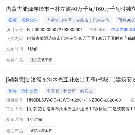
内蒙古能源赤峰市巴林左旗40万千瓦/160万千瓦时
招标｜招标公告
内蒙古自治区｜赤峰市｜巴林左旗
预算98
项目编号：
K1500002025072703002001
招标单位：
内蒙古能源
内蒙古能源赤峰市巴林左旗40万千瓦160万千瓦时独立储
正文内容：
改革委员会批准建设，招标人为内蒙古能源集团巴林左旗
发布时间：
1秒前
况与招标范围2.1招标项目名称：内蒙古能源赤峰市巴林左
境内2.3招标规模：2
相关产品：
建筑安装工程
[湖南院]甘洛瀑布沟水光互补送出工程(标段二)建筑安
招标｜招标公告
湖南省｜长沙市｜雨花区
项目编号：
HNSDLSJY-GC-43WC402801-HNZBCG-2026-001
招
[湖南院]甘洛瀑布沟水光互补送出工程(标段二)建筑安装工程采购
正文内容：
二)建筑安装工程采购类别：工程分包采购方式：工程分包
发布时间：
1小时前
发电项目220千伏送出工程(标段二)EPC总承包项目项目类型
相关产品：
建筑安装工程