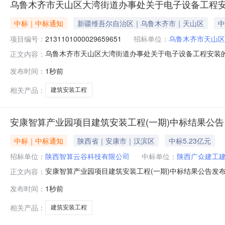
乌鲁木齐市天山区大湾街道办事处关于电子设备工程
中标｜中标通知
新疆维吾尔自治区｜乌鲁木齐市｜天山区
中
项目编号：
2131101000029659651
招标单位：
乌鲁木齐市天山区
乌鲁木齐市天山区大湾街道办事处关于电子设备工程安装的服务
正文内容：
称:乌鲁木齐市天山区大湾街道办事处关于电子设备工程安装的服务
发布时间：
1秒前
文号:采购计划金额（元）:项目所在行政区划编码:6501
相关产品：
建筑安装工程
安康智算产业园项目建筑安装工程(一期)中标结果公告
中标｜中标通知
陕西省｜安康市｜汉滨区
中标5.23亿元
招标单位：
陕西智算云谷科技有限公司
中标单位：
陕西广众建工
安康智算产业园项目建筑安装工程(一期)中标结果公告发布时
正文内容：
算产业园项目建筑安装工程(一期)招标人名称陕西智算云
发布时间：
1秒前
15594500077招标代理机构陕西智喆建设项目管理有限公
开标地
相关产品：
建筑安装工程