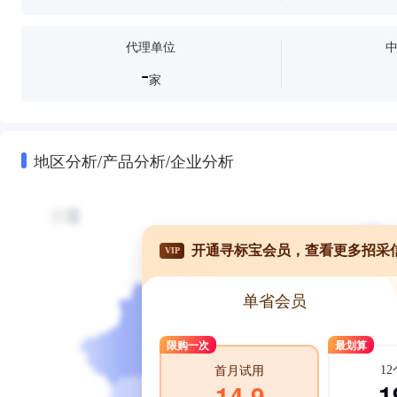
代理单位
-
家
地区分析/产品分析/企业分析
开通寻标宝会员，查看更多招采
VIP
单省会员
限购一次
最划算
1
首月试用
1
14.9