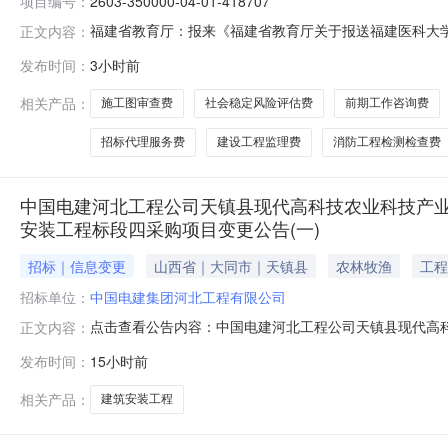
项目编号：
2603-350000-04-01-418707
福建省教育厅：报来《福建省教育厅关于报送福建医科大学
正文内容：
悉。经研究，原则同意福建医科大学乌山校区1号3号学生
发布时间：
3小时前
项目（项目编码：2603-350000-04-01-418
容：新建两栋学
相关产品：
施工图审查费
社会稳定风险评估费
前期工作咨询费
招标代理服务费
建设工程监理费
消防工程检测检查费
中国电建河北工程公司天镇县现代高科技农业科技产业
安装工程标段四采购项目变更公告(一)
招标｜信息变更
山西省｜大同市｜天镇县
农林牧渔
工程
招标单位：
中国电建集团河北工程有限公司
点击查看公告内容：中国电建河北工程公司天镇县现代高
正文内容：
工程标段四采购项目变更公告(一).pdf
发布时间：
15小时前
相关产品：
建筑安装工程