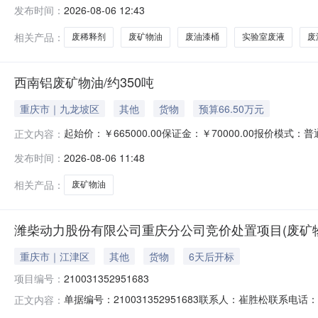
责任公司拟通过公开招募方式遴选环保处理机构，以彻底消
发布时间：
2026-08-06 12:43
2、项目地点：江油市广胜路2号(川矿集团厂区内)3、
死角完成川矿集团
相关产品：
废稀释剂
废矿物油
废油漆桶
实验室废液
废
西南铝废矿物油/约350吨
重庆市｜九龙坡区
其他
货物
预算66.50万元
起始价：￥665000.00保证金：￥70000.00报
正文内容：
模式：半公开（起始价≠底价）预计出货日期：无交易编码JY2
发布时间：
2026-08-06 11:48
场无无无ZY2608060007无附件下载中铝公司十一条禁令
相关产品：
废矿物油
潍柴动力股份有限公司重庆分公司竞价处置项目(废矿物
重庆市｜江津区
其他
货物
6天后开标
项目编号：
210031352951683
单据编号：210031352951683联系人：崔胜松联系电话：【
正文内容：
始：2026-08-1410:00:00公布结果：2026-0