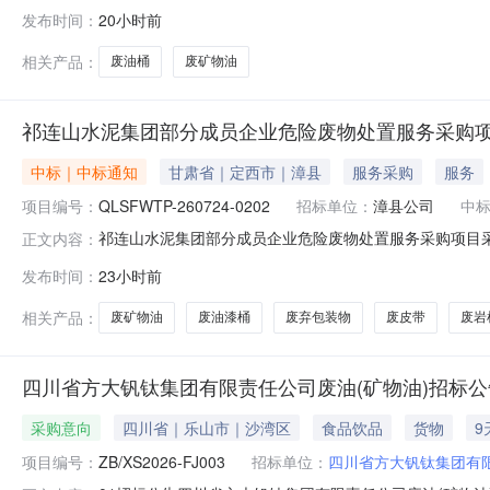
项目编号：SRC2608070055预计采购金额（未税）：x
发布时间：
20小时前
豁免管理废物出售废油一批，含30只废空油桶。此数量为预估
歌
相关产品：
废油桶
废矿物油
祁连山水泥集团部分成员企业危险废物处置服务采购
中标｜中标通知
甘肃省｜定西市｜漳县
服务采购
服务
项目编号：
QLSFWTP-260724-0202
招标单位：
漳县公司
中
祁连山水泥集团部分成员企业危险废物处置服务采购项目
正文内容：
前已完成评审工作，现将中选结果公示如下：项目编号：QLS
发布时间：
23小时前
标的名称单位中标供应商中标数量漳县公司FWBM-0000
盛绿城生态环
相关产品：
废矿物油
废油漆桶
废弃包装物
废皮带
废岩
四川省方大钒钛集团有限责任公司废油(矿物油)招标公
采购意向
四川省｜乐山市｜沙湾区
食品饮品
货物
9
项目编号：
ZB/XS2026-FJ003
招标单位：
四川省方大钒钛集团有