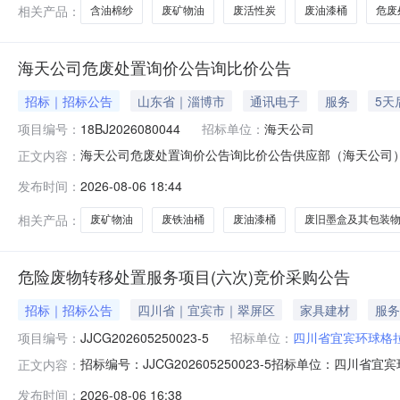
相关产品：
含油棉纱
废矿物油
废活性炭
废油漆桶
危废
海天公司危废处置询价公告询比价公告
招标｜招标公告
山东省｜淄博市
通讯电子
服务
5天
项目编号：
18BJ2026080044
招标单位：
海天公司
海天公司危废处置询价公告询比价公告供应部（海天公司
正文内容：
18BJ20260800442、项目标名：3、物资名称：
发布时间：
2026-08-06 18:44
配有较强的专业技术队伍，能提供快速的售后服务响应。2
力）。4、投标方所投货物应有经产
相关产品：
废矿物油
废铁油桶
废油漆桶
废旧墨盒及其包装
危险废物转移处置服务项目(六次)竞价采购公告
招标｜招标公告
四川省｜宜宾市｜翠屏区
家具建材
服务
项目编号：
JJCG202605250023-5
招标单位：
四川省宜宾环球格
招标编号：JJCG202605250023-5招标单位：
正文内容：
宜宾环球格拉斯玻璃制造有限公司拟对危险废物转移处置
发布时间：
2026-08-06 16:38