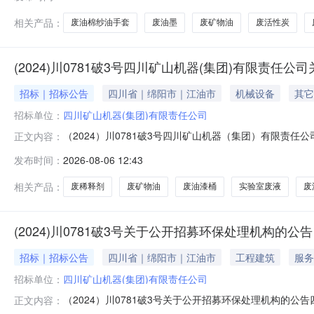
公司业主单位为：四川省宜宾环球格拉斯玻璃制造有限公司
目名称：危险废物转移处置服
相关产品：
废油棉纱油手套
废油墨
废矿物油
废活性炭
(2024)川0781破3号四川矿山机器(集团)有限责
招标｜招标公告
四川省｜绵阳市｜江油市
机械设备
其它
招标单位：
四川矿山机器(集团)有限责任公司
（2024）川0781破3号四川矿山机器（集团）有限责任
正文内容：
管字第108号四川矿山机器(集团)有限责任公司拟通过
发布时间：
2026-08-06 12:43
团厂区(江油市广胜路2号)环保处理2、项目地点：江油市
作二、项目内容
相关产品：
废稀释剂
废矿物油
废油漆桶
实验室废液
废
(2024)川0781破3号关于公开招募环保处理机构的公告
招标｜招标公告
四川省｜绵阳市｜江油市
工程建筑
服务
招标单位：
四川矿山机器(集团)有限责任公司
（2024）川0781破3号关于公开招募环保处理机构的公告
正文内容：