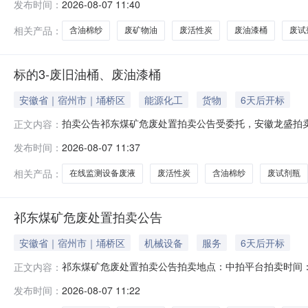
发布时间：
2026-08-07 11:40
收商的最终价格为：4000-成交价（优惠额度）废活性炭900-039
相关产品：
含油棉纱
废矿物油
废活性炭
废油漆桶
废试
标的3-废旧油桶、废油漆桶
安徽省｜宿州市｜埇桥区
能源化工
货物
6天后开标
拍卖公告祁东煤矿危废处置拍卖公告受委托，安徽龙盛拍卖
正文内容：
量起拍价竞拍保证金备注标的1危废物资在线监测设备废液900
发布时间：
2026-08-07 11:37
收商的最终价格为：4000-成交价（优惠额度）废活性炭900-039
相关产品：
在线监测设备废液
废活性炭
含油棉纱
废试剂瓶
祁东煤矿危废处置拍卖公告
安徽省｜宿州市｜埇桥区
机械设备
服务
6天后开标
祁东煤矿危废处置拍卖公告拍卖地点：中拍平台拍卖时间：2026-
正文内容：
龙盛拍卖有限责任公司定于2026年8月14日上午9时
发布时间：
2026-08-07 11:22
备废液900-047-49一年处置权（约0.95吨）0元/吨