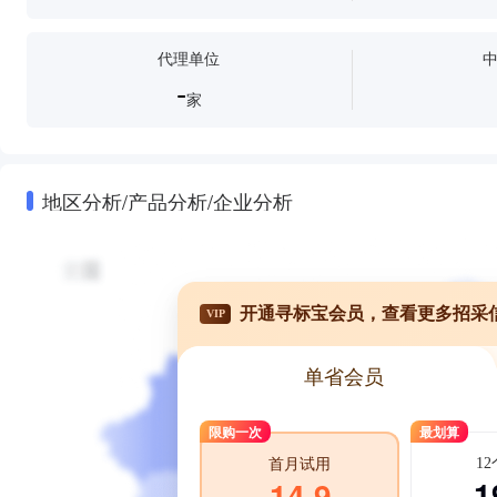
代理单位
-
家
地区分析/产品分析/企业分析
开通寻标宝会员，查看更多招采
VIP
单省会员
限购一次
最划算
1
首月试用
1
14.9