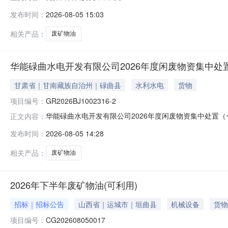
价，现公告如下：一、竞价标的：废矿物油，起拍价2700.0元
发布时间：
2026-08-05 15:03
竞价，具体情况如下：场次编号标的计量单位预估数量（吨）竞买保
相关产品：
废矿物油
华能碌曲水电开发有限公司2026年度闲废物资集中处置
甘肃省｜甘南藏族自治州｜碌曲县
水利水电
货物
项目编号：
GR2026BJ1002316-2
华能碌曲水电开发有限公司2026年度闲废物资集中处置（一）废
正文内容：
120秒自由报价开始时间：2026.08.0513:52:45限
发布时间：
2026-08-05 14:28
系人赵玲踏勘联系人电话18919069208资产描述标
相关产品：
废矿物油
2026年下半年废矿物油(可利用)
招标｜招标公告
山西省｜运城市｜垣曲县
机械设备
货物
项目编号：
CG202608050017