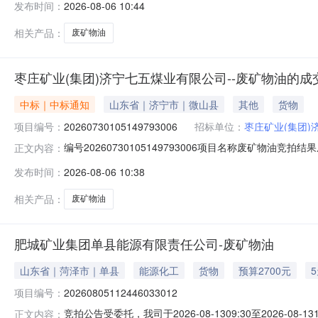
发布时间：
2026-08-06 10:44
幅度(元)附件1废矿物油物料描述：吨潍柴控股集团有限公司竞
相关产品：
废矿物油
枣庄矿业(集团)济宁七五煤业有限公司--废矿物油的成
中标｜中标通知
山东省｜济宁市｜微山县
其他
货物
项目编号：
20260730105149793006
招标单位：
枣庄矿业(集团)
编号20260730105149793006项目名称废矿物油竞拍结果成
正文内容：
发布时间：
2026-08-06 10:38
相关产品：
废矿物油
肥城矿业集团单县能源有限责任公司-废矿物油
山东省｜菏泽市｜单县
能源化工
货物
预算2700元
项目编号：
20260805112446033012
竞拍公告受委托，我司于2026-08-1309:30至2026-08
正文内容：