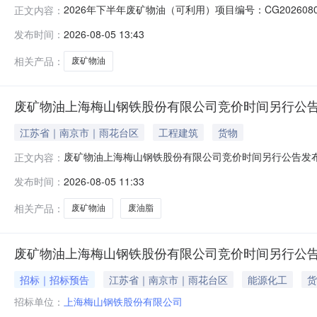
2026年下半年废矿物油（可利用）项目编号：CG202608050
正文内容：
购品需求清单：序号品目编码采购品名称规格单位数量物资备
发布时间：
2026-08-05 13:43
邮箱1机电器材、设备备件类杨涛0359-6031602委托方
相关产品：
废矿物油
废矿物油上海梅山钢铁股份有限公司竞价时间另行公
江苏省｜南京市｜雨花台区
工程建筑
货物
废矿物油上海梅山钢铁股份有限公司竞价时间另行公告发布时间
正文内容：
信息序号品名型号/规格材质/成分数量重量备注1废矿物油，机
发布时间：
2026-08-05 11:33
吨一年产生约100吨，目前仓库少量，可看货，提货待通
相关产品：
废矿物油
废油脂
废矿物油上海梅山钢铁股份有限公司竞价时间另行公
招标｜招标预告
江苏省｜南京市｜雨花台区
能源化工
货
招标单位：
上海梅山钢铁股份有限公司