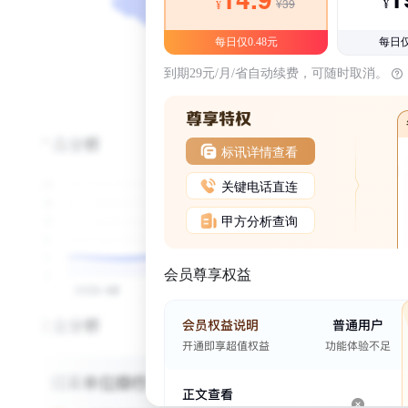
¥39
¥
¥
每日仅0.48元
每日仅
到期29元/月/省自动续费，可随时取消。
标讯详情查看
关键电话直连
甲方分析查询
会员尊享权益