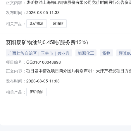
废矿物油上海梅山钢铁股份有限公司竞价时间另行公告资源信
正文内容：
量，可看货，提货待通知2废油脂，半固态黄油10批100
发布时间：
2026-08-05 11:33
有意者必须到现场看货。表中涉及的规格、材质和成分以
签订合同，付清全
相关产品：
废矿物油
废油脂
葵阳废矿物油约0.45吨(服务费13%)
广西壮族自治区｜玉林市｜兴业县
能源化工
货物
预算8
项目编号：
GG010100048698
项目基本情况项目简介图片特别声明：天津产权受项目方
正文内容：
判断并承担由此产生的经营风险、偿还风险、诉讼风险及
发布时间：
2026-08-05 11:03
项目名称葵阳废矿物油约0.45吨（服务费13%）项目编号GG0101
相关产品：
废矿物油