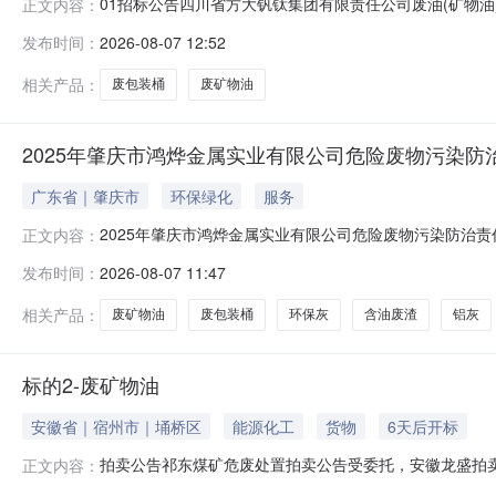
01招标公告四川省方大钒钛集团有限责任公司废油(矿物油)
正文内容：
的单位踊跃参与投标。一、招标项目内容、技术要求、招
发布时间：
2026-08-07 12:52
直接参加竞标的客户默认为已认同标的现状。（三）招标数量
物类别：HW4
相关产品：
废包装桶
废矿物油
2025年肇庆市鸿烨金属实业有限公司危险废物污染防
广东省｜肇庆市
环保绿化
服务
2025年肇庆市鸿烨金属实业有限公司危险废物污染防治
正文内容：
及国家标准的要求。遵循环境保护“预防为主、防治结合、
发布时间：
2026-08-07 11:47
益和环境效益的有机统一危险废物污染环境的防治，坚持
司谭志强是危险废物污染环境防治工作的
相关产品：
废矿物油
废包装桶
环保灰
含油废渣
铝灰
标的2-废矿物油
安徽省｜宿州市｜埇桥区
能源化工
货物
6天后开标
拍卖公告祁东煤矿危废处置拍卖公告受委托，安徽龙盛拍卖
正文内容：
量起拍价竞拍保证金备注标的1危废物资在线监测设备废液900