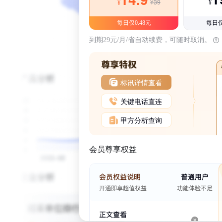
¥39
¥
¥
每日仅0.48元
每日仅
到期29元/月/省自动续费，可随时取消。
标讯详情查看
关键电话直连
甲方分析查询
会员尊享权益