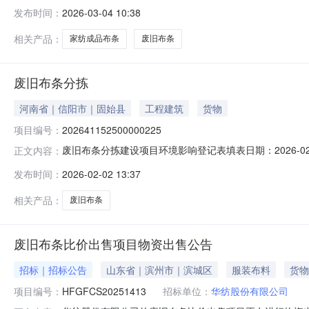
目采购品名称：废旧布条;废旧布条;废旧...，详见明细表。二
发布时间：
2026-03-04 10:38
华纺股份有限公司开户行：工商银行滨印支行银行账号：16130
相关产品：
家纺成品布条
废旧布条
废旧布条分拣
河南省｜信阳市｜固始县
工程建筑
货物
项目编号：
202641152500000225
废旧布条分拣建设项目环境影响登记表填表日期：2026-0
正文内容：
海再生资源经营部法定代表人刘永海联系人朱玉联系电话138**
发布时间：
2026-02-02 13:37
项目环境影响评价分类管理名录》中应当填报环境影响登记表
相关产品：
废旧布条
废旧布条比价出售项目物资出售公告
招标｜招标公告
山东省｜滨州市｜滨城区
服装布料
货物
项目编号：
HFGFCS20251413
招标单位：
华纺股份有限公司