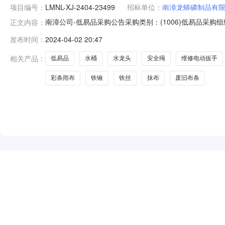
项目编号：
LMNL-XJ-2404-23499
招标单位：
南漳龙蟒磷制品有
南漳公司-低易品采购公告采购类别：(1006)低易品
正文内容：
采购，现公开邀请合格投标人进行网上电子投标。一、项目内容
发布时间：
2024-04-02 20:47
数量：请点击左下角物资明细表查看。二、投标人资格要
停业、财产被接管、
相关产品：
低易品
水桶
水龙头
安全绳
维修电动扳手
彩条雨布
铁锹
铁丝
抹布
废旧布条
NEW
HOT
5折起