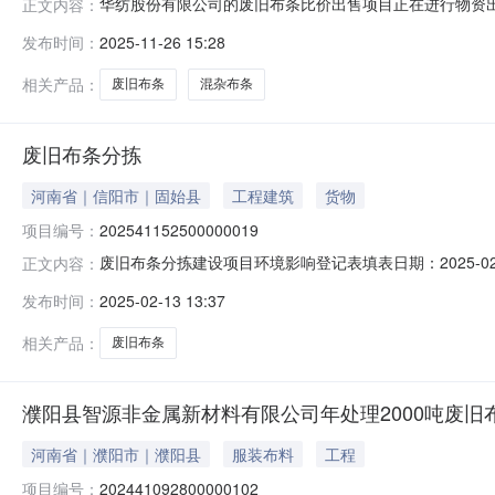
华纺股份有限公司的废旧布条比价出售项目正在进行物资出售
正文内容：
目采购品名称：混杂布条;面料批条，详见明细表。二、报价截止时
发布时间：
2025-11-26 15:28
份有限公司开户行：工商银行滨印支行银行账号：16130035
相关产品：
废旧布条
混杂布条
废旧布条分拣
河南省｜信阳市｜固始县
工程建筑
货物
项目编号：
202541152500000019
废旧布条分拣建设项目环境影响登记表填表日期：2025-0
正文内容：
海再生资源经营部法定代表人刘永海联系人朱玉联系电话138**
发布时间：
2025-02-13 13:37
目环境影响评价分类管理名录》中应当填报环境影响登记表的
相关产品：
废旧布条
濮阳县智源非金属新材料有限公司年处理2000吨废旧
河南省｜濮阳市｜濮阳县
服装布料
工程
项目编号：
202441092800000102