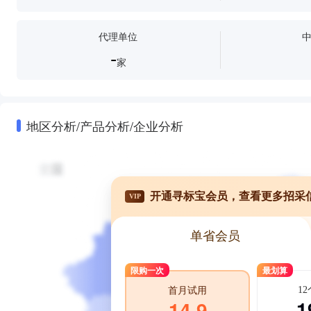
代理单位
-
家
地区分析/产品分析/企业分析
开通寻标宝会员，查看更多招采
VIP
单省会员
限购一次
最划算
1
首月试用
1
14.9