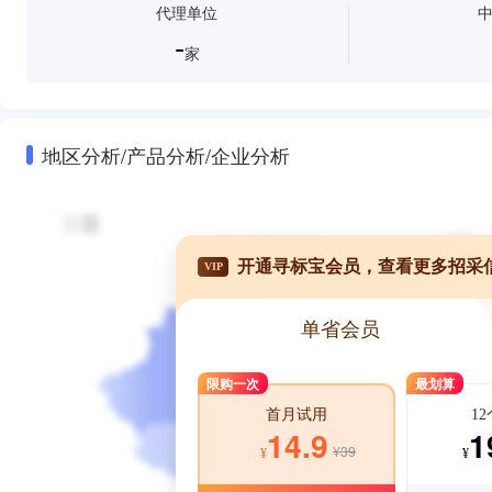
代理单位
-
家
地区分析/产品分析/企业分析
开通寻标宝会员，查看更多招采
VIP
单省会员
限购一次
最划算
1
首月试用
1
14.9
¥39
¥
¥