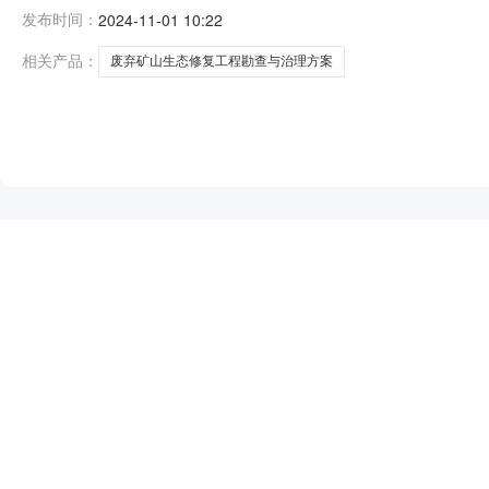
容公告如下：一、项目概况及竞价要求项目登记号：CX-ZJ
发布时间：
2024-11-01 10:22
理项目地点：位于慈溪市鸣鹤-上林湖风景名胜区核心景区
崩塌方量约0.5万m3，
相关产品：
废弃矿山生态修复工程勘查与治理方案
NEW
HOT
5折起
暂时没有搜索结果…