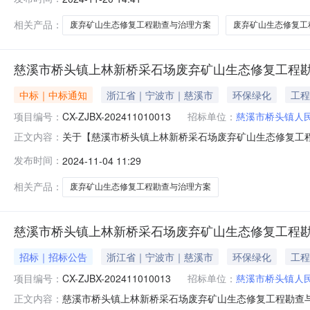
溪市鸣鹤-上林湖风景名胜区核心景区范围东北角。建设规
对上述范围内进行生态修复。2
相关产品：
废弃矿山生态修复工程勘查与治理方案
废弃矿山生态修复工
慈溪市桥头镇上林新桥采石场废弃矿山生态修复工程
中标｜中标通知
浙江省｜宁波市｜慈溪市
环保绿化
工程
项目编号：
CX-ZJBX-202411010013
招标单位：
慈溪市桥头镇人
关于【慈溪市桥头镇上林新桥采石场废弃矿山生态修复工程勘查
正文内容：
选取“招标代理”中介服务机构，现将中选结果相关事项公告如下
发布时间：
2024-11-04 11:29
区核心景区范围东北角项目总预算：98.5万元采购项目名
相关产品：
废弃矿山生态修复工程勘查与治理方案
慈溪市桥头镇上林新桥采石场废弃矿山生态修复工程
招标｜招标公告
浙江省｜宁波市｜慈溪市
环保绿化
工程
项目编号：
CX-ZJBX-202411010013
招标单位：
慈溪市桥头镇人
慈溪市桥头镇上林新桥采石场废弃矿山生态修复工程勘查
正文内容：