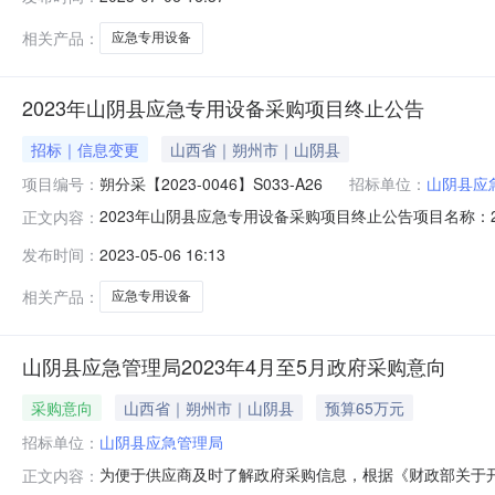
局地址：山阴县应山路联系方式：137341966602.采
相关产品：
应急专用设备
2023年山阴县应急专用设备采购项目终止公告
招标｜信息变更
山西省｜朔州市｜山阴县
项目编号：
朔分采【2023-0046】S033-A26
招标单位：
山阴县应
2023年山阴县应急专用设备采购项目终止公告项目名称：202
正文内容：
告事项：一、项目基本情况原公告的采购项目编号：140621
发布时间：
2023-05-06 16:13
（暂停）信息中止（暂停）事项：采购公告中止（暂停）内
相关产品：
应急专用设备
山阴县应急管理局2023年4月至5月政府采购意向
采购意向
山西省｜朔州市｜山阴县
预算65万元
招标单位：
山阴县应急管理局
为便于供应商及时了解政府采购信息，根据《财政部关于开展
正文内容：