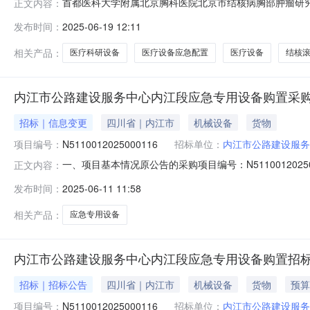
首都医科大学附属北京胸科医院北京市结核病胸部肿瘤研
正文内容：
购项目进行设备采购前期调研工作。邀请合格供应商参与并
发布时间：
2025-06-19 12:11
二：2025年北京胸科医院自有资金医疗设备购置项目（87
胸部肿瘤研究所应急专用设备
相关产品：
医疗科研设备
医疗设备应急配置
医疗设备
结核
内江市公路建设服务中心内江段应急专用设备购置采购
招标｜信息变更
四川省｜内江市
机械设备
货物
项目编号：
N5110012025000116
招标单位：
内江市公路建设服务
一、项目基本情况原公告的采购项目编号：N511001202
正文内容：
和采购公告更正原因：更正上传“611修改分项报价”关联格式
发布时间：
2025-06-11 11:58
2025-06-1609:00:00，更正为：2025-06-2709:00:0
相关产品：
应急专用设备
内江市公路建设服务中心内江段应急专用设备购置招
招标｜招标公告
四川省｜内江市
机械设备
货物
预算
项目编号：
N5110012025000116
招标单位：
内江市公路建设服务