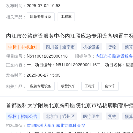
内江市公路建设服务中心内江段地址：内江市东兴区星桥街6
发布时间：
2025-07-02 10:53
联系方式：0832-2202828六、合同主要信息主要标的名
相关产品：
应急专用设备
工程车
内江市公路建设服务中心内江段应急专用设备购置中标
中标｜中标通知
四川省｜遂宁市
机械设备
货物
预算
项目编号：
N5110012025000116
招标单位：
内江市公路建设服务
一、项目编号：N5110012025000116二、项目
正文内容：
四川省内江市市中区双苏路98号307,800.00元98.
发布时间：
2025-06-27 15:03
（单位）单价(元)A02030100A02030100载货汽车工程车江改牌
相关产品：
应急专用设备
载货汽车
工程车
皮卡车
首都医科大学附属北京胸科医院北京市结核病胸部肿
招标｜招标公告
北京市｜通州区
医疗卫生
货物
预算
招标单位：
首都医科大学附属北京胸科医院