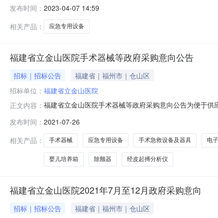
公开如下：序号采购项目名称采购需求概况预算金额（元）预计
发布时间：
2023-04-07 14:59
应急管理县级专项资金本次公开的采购意向是本单位政府
相关产品：
应急专用设备
福建省立金山医院手术器械等政府采购意向公告
招标｜招标公告
福建省｜福州市｜仓山区
招标单位：
福建省立金山医院
福建省立金山医院手术器械等政府采购意向公告为便于供应
正文内容：
政厅关于开展政府采购意向公开工作的通知》（闽财购函〔2
发布时间：
2021-07-26
名称采购品目采购需求概况预算金额(万元)预留面向中小企
批，用于突发事件应急需
相关产品：
手术器械
应急专用设备
手术急救设备及器具
电
婴儿培养箱
除颤器
经皮起搏分析仪
福建省立金山医院2021年7月至12月政府采购意向
招标｜招标公告
福建省｜福州市｜仓山区