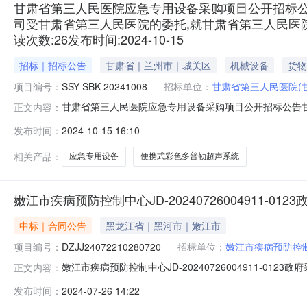
甘肃省第三人民医院应急专用设备采购项目公开招标
司受甘肃省第三人民医院的委托,就甘肃省第三人民医
读次数:26发布时间:2024-10-15
招标｜招标公告
甘肃省｜兰州市｜城关区
机械设备
货物
项目编号：
SSY-SBK-20241008
招标单位：
甘肃省第三人民医院(
甘肃省第三人民医院应急专用设备采购项目公开招标公告
正文内容：
托，就甘肃省第三人民医院应急专用设备采购项目进行公开招标
发布时间：
2024-10-15 16:10
应急专用设备采购项目公开招标公告甘肃省第三人民医院
医院应急专用设备采购项目进行公开
相关产品：
应急专用设备
便携式彩色多普勒超声系统
嫩江市疾病预防控制中心JD-20240726004911-01
中标｜合同公告
黑龙江省｜黑河市｜嫩江市
项目编号：
DZJJ24072210280720
招标单位：
嫩江市疾病预防控
嫩江市疾病预防控制中心JD-20240726004911-0123政府
正文内容：
DZJJ24072210280720四、项目名称：嫩江市
发布时间：
2024-07-26 14:22
式：18345976648供应商(乙方)：哈尔滨科豪生物科