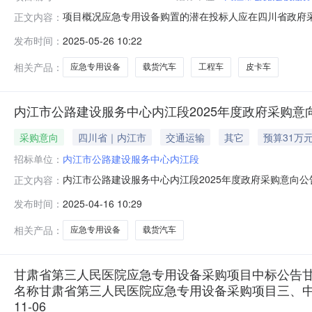
项目概况应急专用设备购置的潜在投标人应在四川省政府采购
正文内容：
（北京时间）前递交投标文件。一、项目基本情况项目编号：N5
发布时间：
2025-05-26 10:22
需求附件合同履行期限：采购包1：自合同签订之日起30
第二十
相关产品：
应急专用设备
载货汽车
工程车
皮卡车
内江市公路建设服务中心内江段2025年度政府采购意向
采购意向
四川省｜内江市
交通运输
其它
预算31万
招标单位：
内江市公路建设服务中心内江段
内江市公路建设服务中心内江段2025年度政府采购意向公告(
正文内容：
知》（财库〔2020〕10号）等有关规定，现将内江市公
发布时间：
2025-04-16 10:29
备注1应急专用设备购置采购内容：载货汽车采购数量：2项主
相关产品：
应急专用设备
载货汽车
甘肃省第三人民医院应急专用设备采购项目中标公告甘肃省
名称甘肃省第三人民医院应急专用设备采购项目三、中标(
11-06