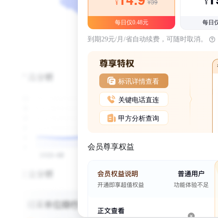
¥39
¥
¥
每日仅0.48元
每日仅
到期29元/月/省自动续费，可随时取消。
标讯详情查看
关键电话直连
甲方分析查询
会员尊享权益