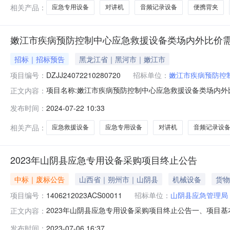
相关产品：
应急专用设备
对讲机
音频记录设备
便携背夹
嫩江市疾病预防控制中心应急救援设备类场内外比价
招标｜招标预告
黑龙江省｜黑河市｜嫩江市
项目编号：
DZJJ24072210280720
招标单位：
嫩江市疾病预防控
项目名称:嫩江市疾病预防控制中心应急救援设备类场内外比价项
正文内容：
2409:00:00项目预算(元)：30000.00联系人
发布时间：
2024-07-22 10:33
署合同仅面向中小企业：是小微企业优惠率(%)：无售后
相关产品：
应急救援设备
应急专用设备
对讲机
音频记录设
2023年山阴县应急专用设备采购项目终止公告
中标｜废标公告
山西省｜朔州市｜山阴县
机械设备
货物
项目编号：
1406212023ACS00011
招标单位：
山阴县应急管理局
2023年山阴县应急专用设备采购项目终止公告一、项目基本情
正文内容：
项目采购计划有变，采购计划采购目录错误，现终止（暂
发布时间：
2023-07-06 16:37