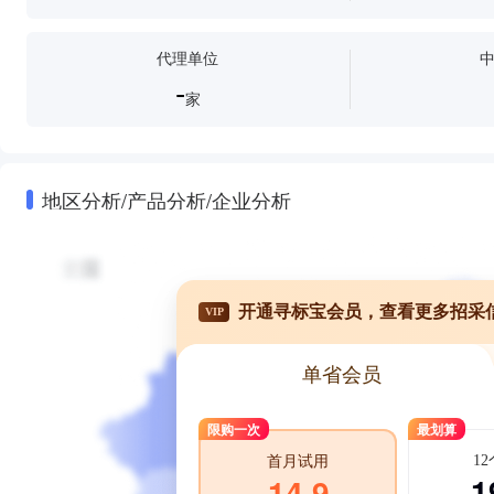
代理单位
-
家
地区分析/产品分析/企业分析
开通寻标宝会员，查看更多招采
VIP
单省会员
限购一次
最划算
1
首月试用
1
14.9