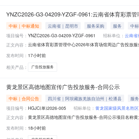
YNZC2026-G3-04209-YZGF-0961:云南
中标｜中标通知
云南省｜昆明市
服务采购
服务
中标
项目编号：
YNZC2026-G3-04209-YZGF-0961
招标单位：
云南省
云南省体育彩票管理中心2026年体育场馆周边广告投放
正文内容：
目采购单位云南省体育彩票管理中心行政区域省级公告时间2026
发布时间：
17小时前
￥34.872万元（人民币）联系人及联系方式：项目联系人
相关产品：
广告投放服务
黄龙景区高德地图宣传广告投放服务-合同公示
中标｜合同公告
四川省｜阿坝藏族羌族自治州｜松潘县
服务
项目编号：
HGJC(单)2026-005
招标单位：
黄龙国家级风景名胜区
黄龙景区高德地图宣传广告投放服务-合同公示项目名称黄龙
正文内容：
编号合同主体采购人信息名称：黄龙国家级风景名胜区管理局
发布时间：
18小时前
新美科技有限公司地址：四川省成都市锦江区东大街芷泉段229
期2