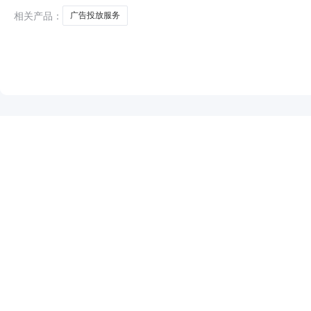
相关产品：
广告投放服务
NEW
HOT
5折起
暂时没有搜索结果…