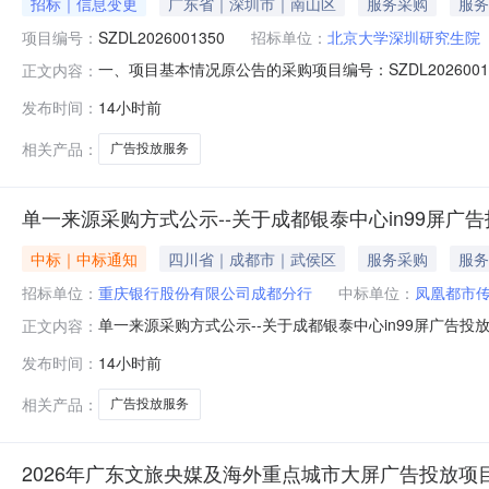
招标｜信息变更
广东省｜深圳市｜南山区
服务采购
服务
项目编号：
SZDL2026001350
招标单位：
北京大学深圳研究生院
一、项目基本情况原公告的采购项目编号：SZDL20260
正文内容：
告更正内容：原内容：变更为：1.采购人信息名称:北京大学深
发布时间：
14小时前
地址:深圳市南山区西丽大学城北大校区联系方式:0755-2
相关产品：
广告投放服务
单一来源采购方式公示--关于成都银泰中心in99屏广
中标｜中标通知
四川省｜成都市｜武侯区
服务采购
服务
招标单位：
重庆银行股份有限公司成都分行
中标单位：
凤凰都市
单一来源采购方式公示--关于成都银泰中心in99屏广告投
正文内容：
发布时间：
14小时前
相关产品：
广告投放服务
2026年广东文旅央媒及海外重点城市大屏广告投放项