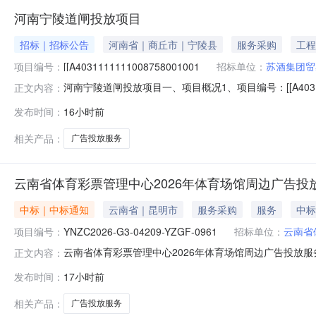
河南宁陵道闸投放项目
招标｜招标公告
河南省｜商丘市｜宁陵县
服务采购
工程
项目编号：
[[A4031111111008758001001
招标单位：
苏酒集团贸
河南宁陵道闸投放项目一、项目概况1、项目编号：[[A4031
正文内容：
商4、资格审查方式：资格后审二、项目内容1、项目概况：[
发布时间：
16小时前
（不含人行门禁）,按杆投放，一杆2面。共计发布72杆]。具
相关产品：
广告投放服务
云南省体育彩票管理中心2026年体育场馆周边广告投
中标｜中标通知
云南省｜昆明市
服务采购
服务
中标
项目编号：
YNZC2026-G3-04209-YZGF-0961
招标单位：
云南省
云南省体育彩票管理中心2026年体育场馆周边广告投放服务采购
正文内容：
育场馆周边广告投放服务采购项目三、中标（成交）信息
发布时间：
17小时前
昌街道云兴路99号307投标总报价：348720.00（元
相关产品：
广告投放服务