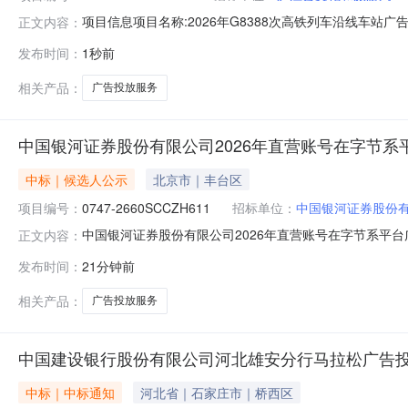
项目信息项目名称:2026年G8388次高铁列车沿线车站广告投
正文内容：
易平台:庐江县公共资源交易管理中心预算金额（万元）:80.0
发布时间：
1秒前
庐江公共资源交易有限公司项目建立时间:2026-08-07
相关产品：
广告投放服务
中国银河证券股份有限公司2026年直营账号在字节
中标｜候选人公示
北京市｜丰台区
项目编号：
0747-2660SCCZH611
招标单位：
中国银河证券股份
中国银河证券股份有限公司2026年直营账号在字节系平台
正文内容：
号：0747-2660SCCZH611招标人名称：中国银
发布时间：
21分钟前
区丽泽路24号院平安幸福中心B座23层本项目资金来源
化效果，拟采
相关产品：
广告投放服务
中国建设银行股份有限公司河北雄安分行马拉松广告
中标｜中标通知
河北省｜石家庄市｜桥西区