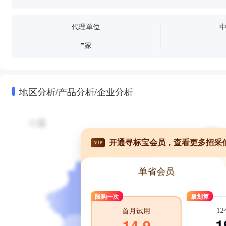
代理单位
-
家
地区分析/产品分析/企业分析
开通寻标宝会员，查看更多招采
VIP
单省会员
限购一次
最划算
1
首月试用
1
14.9