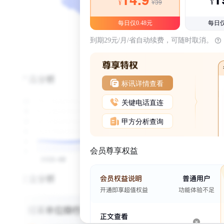
¥39
¥
¥
每日仅0.48元
每日仅
到期29元/月/省自动续费，可随时取消。
标讯详情查看
关键电话直连
甲方分析查询
会员尊享权益