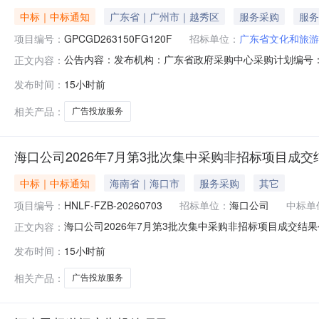
中标｜中标通知
广东省｜广州市｜越秀区
服务采购
服务
项目编号：
GPCGD263150FG120F
招标单位：
广东省文化和旅游
公告内容：发布机构：广东省政府采购中心采购计划编号：440
正文内容：
目经办人：刘亚鑫项目负责人：刘亚鑫一、项目编号：GPCGD
发布时间：
15小时前
年广东文旅央媒及海外重点城市大屏广告投放项目):供应商
相关产品：
广告投放服务
海口公司2026年7月第3批次集中采购非招标项目成交
中标｜中标通知
海南省｜海口市
服务采购
其它
项目编号：
HNLF-FZB-20260703
招标单位：
海口公司
中标单
海口公司2026年7月第3批次集中采购非招标项目成交结果公
正文内容：
会评审并报公司招评标审定委员会审定，现将成交结果公告如
发布时间：
15小时前
务三亚大屋信息科技有限公司海南绿发投资有限公司2026年8
相关产品：
广告投放服务