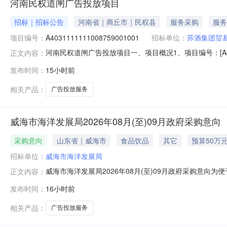
河南民权道闸广告投放项目
招标｜招标公告
河南省｜商丘市｜民权县
服务采购
服务
项目编号：
A4031111111008759001001
招标单位：
苏酒集团贸
河南民权道闸广告投放项目一、项目概况1、项目编号：[A403
正文内容：
开磋商4、资格审查方式：资格后审二、项目内容1、项目概况
发布时间：
15小时前
道闸（不含人行门禁）,按杆投放，一杆2面。共计发布72杆]
相关产品：
广告投放服务
威海市海洋发展局2026年08月(至)09月政府采购意向
采购意向
山东省｜威海市
食品饮品
其它
预算50万
招标单位：
威海市海洋发展局
威海市海洋发展局2026年08月(至)09月政府采购意
正文内容：
定，现将威海市海洋发展局2026年08月(至)09月政
发布时间：
16小时前
12026威海渔业机场广告在威海国际机场国内到达厅出站通道
投放
相关产品：
广告投放服务