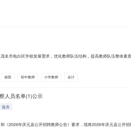
告如下：一、交流原则坚持“公开、平等、竞争、择优”的原则。二、遴选
流岗位10个，其中乔瓦镇小学教师4名（语文2名、数学2名）、乔瓦镇第
适应茂名市电白区学校发展需求，优化教师队伍结构，提高教师队伍整体素
单位公开招聘有关规定，按照“公开、平等、竞争、择优”的原则，决定面
，总面积2138平方公里，海岸线长179.19公里，常住人口152.3
校医
初中教师
小学教师
会计
察人员名单(1)公示
服务
》和《2026年庆元县公开招聘教师公告》要求，现将2026年庆元县公
及入围考察人员名单（1）.pdf庆元县教育局2026年5月27日