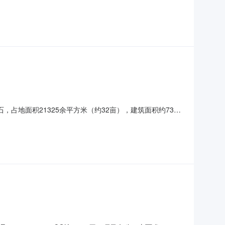
1.具有中华人民共和国国籍；2.遵守宪法和法律，具有良
学历专业及教师资格条件1.大学专科及以上学历；2.具有
占地面积21325余平方米（约32亩），建筑面积约7320
和4所公民办幼儿园的职能，是全市颇具影响力的乡镇中心学校
标准，随内江市最低工资标准而调整。四、岗位要求全日制