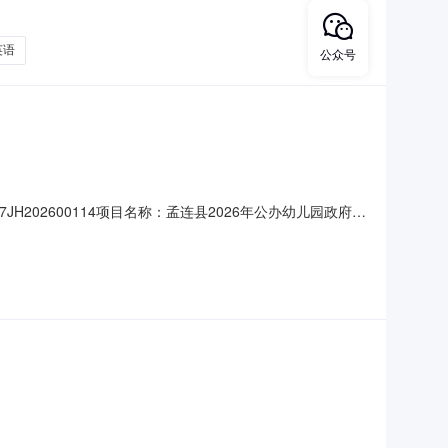
英语
公众号
7JH202600114项目名称：孟连县2026年公办幼儿园政府购
业：其他未列明服务业合同金额：1457905.00元合
采购公告（或单一来源审核前公示）：