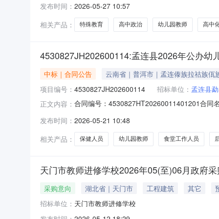
发布时间：
2026-05-27 10:57
相关产品：
特殊教育
高中政治
幼儿园教师
高中
4530827JH202600114:孟连县2026
中标｜合同公告
云南省｜普洱市｜孟连傣族拉祜族佤
项目编号：
4530827JH202600114
招标单位：
孟连县勐
合同编号：4530827HT202600114012
正文内容：
买服务采购采购人（甲方）：孟连县勐马镇中心完
发布时间：
2026-05-21 10:48
同签订日期：2026-04-01合同公告日期：2
相关产品：
保健人员
幼儿园教师
食堂工作人员
天门市教师进修学校2026年05(至)06月政府
采购意向
湖北省｜天门市
工程建筑
其它
招标单位：
天门市教师进修学校
发布时间：
2026-05-12 18:29