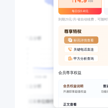
¥39
¥
每日仅0.48元
到期29元/月/省自动续费，可随
标讯详情查看
关键电话直连
甲方分析查询
会员尊享权益