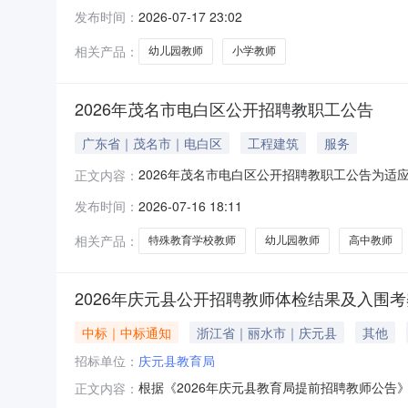
动，推进我县教育高质量发展，现将相关事宜公
发布时间：
2026-07-17 23:02
（镇）小学在编在岗教师。2.岗位：共设城区交
遴选交流1.范围：木里县小学
相关产品：
幼儿园教师
小学教师
2026年茂名市电白区公开招聘教职工公告
广东省｜茂名市｜电白区
工程建筑
服务
2026年茂名市电白区公开招聘教职工公告为
正文内容：
开招聘人员办法》(省政府令第301号)和事业
发布时间：
2026-07-16 18:11
况电白区位于广东西南沿海，下辖19个镇5个街道
省级全域旅游示范
相关产品：
特殊教育学校教师
幼儿园教师
高中教师
2026年庆元县公开招聘教师体检结果及入围考
中标｜中标通知
浙江省｜丽水市｜庆元县
其他
招标单位：
庆元县教育局
根据《2026年庆元县教育局提前招聘教师公告
正文内容：
件）。附件：2026年庆元县公开招聘教师体检结果