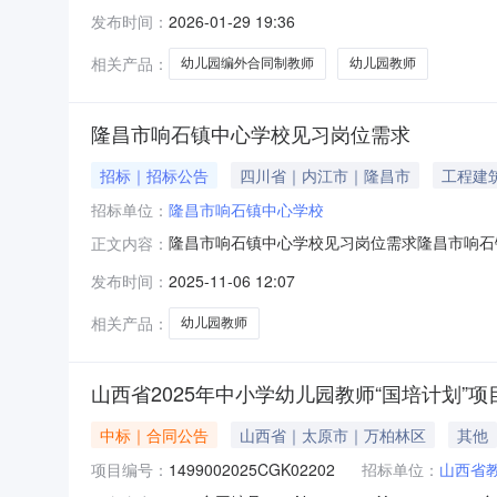
教育局属幼儿园面向社会公开招聘编外合同制教
发布时间：
2026-01-29 19:36
好的品行，拥护党的教育方针与政策；3.具有较
幼儿园教师资格证书；3.普通话水平二
相关产品：
幼儿园编外合同制教师
幼儿园教师
隆昌市响石镇中心学校见习岗位需求
招标｜招标公告
四川省｜内江市｜隆昌市
工程建
招标单位：
隆昌市响石镇中心学校
隆昌市响石镇中心学校见习岗位需求隆昌市响石镇中
正文内容：
平方米。现开设教学班17个，学生742人，在
发布时间：
2025-11-06 12:07
之一。一、见习岗位：幼儿园教师。二、见习名
大专及以上学历，具有幼儿
相关产品：
幼儿园教师
山西省2025年中小学幼儿园教师“国培计划”项
中标｜合同公告
山西省｜太原市｜万柏林区
其他
项目编号：
1499002025CGK02202
招标单位：
山西省