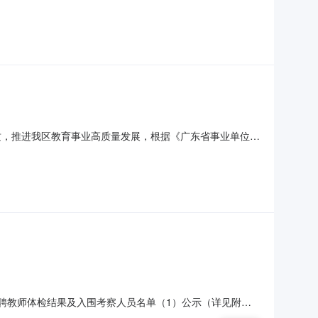
交流范围及岗位（一）小学教师遴选交流1.范围：木里县乡
二小学教师6名（语文3名、数学3名）。（二）幼儿园教师
质，推进我区教育事业高质量发展，根据《广东省事业单位公
向全社会公开招聘教职工。现将有关事项公告如下。一、电白概
5万人，是巾帼英雄冼太夫人故里、中国建筑之乡、中国沉香之乡、
开招聘教师体检结果及入围考察人员名单（1）公示（详见附