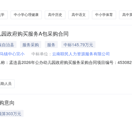
化学
中小学心理健康
高中历史
高中语文
中小学体育
高中
年公办幼儿园政府购买服务A包采购合同
族自治县
服务采购
服务
中标145.79万元
马镇中心完小
中标单位：
云南联民人力资源服务有限公司
01合同名称：孟连县2026年公办幼儿园政府购买服务采购合同项目编号：453082
小供应商（乙方）：云南联民人力资源服务有限公司所属地域：普洱市所属行
026-05-21代理机构：云南中邦招标咨询有限公司进口产品审核前公示：
后勤人员
采购意向
预算303万元