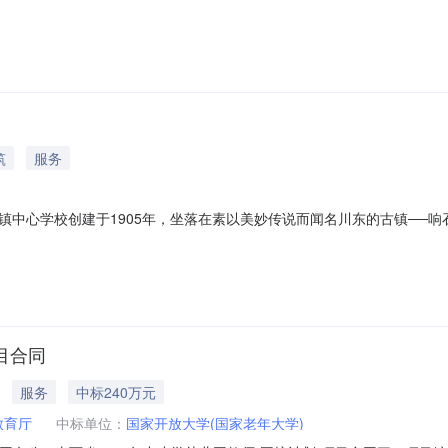
师。现将有关事宜公告如下：招聘岗位及聘用单位招聘条件（一）基本条件
高的政治思想素质，身心健康，热爱教育，有教学工作经历者优先。（二）
筑
服务
心学校创建于1905年，坐落在素以美妙传说而闻名川东的古镇──响石，
职教职工63人，学校有教师宿舍、师生食堂。学校肩负着管理3所中小学
额：幼儿园教师1人。三、薪资待遇：生活补贴：不低于内江市最低工资
目合同
服务
中标240万元
教育厅
中标单位：
国家开放大学(国家老年大学)