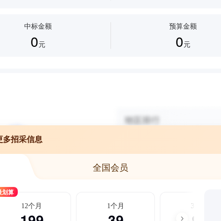
中标金额
预算金额
0
0
元
元
更多招采信息
全国会员
最划算
12个月
1个月
3个月
199
39
99