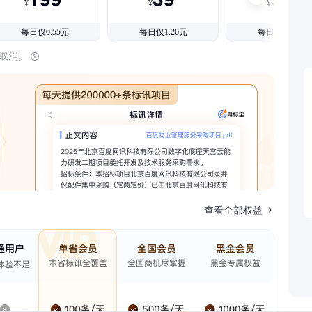
¥
¥
¥
每日仅0.55元
每日仅1.26元
每日仅1.08元
时取消。
查看全部权益